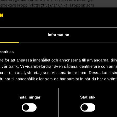
 respektive kropp. Plötsligt vaknar Chika i kroppen som
za vaknar i ett rum som är tapetserat med hans eget
jo. Här är dock kroppsbytena plötsliga och oregelbundna
tala apati och obryddhet om att rätta sina fel är
ans med den söta, fluffiga illustrationerna är Star
d allt möjligt.
Information
cookies
e för att anpassa innehållet och annonserna till användarna, tillh
vår trafik. Vi vidarebefordrar även sådana identifierare och anna
nnons- och analysföretag som vi samarbetar med. Dessa kan i sin
har tillhandahållit eller som de har samlat in när du har använt 
Inställningar
Statistik