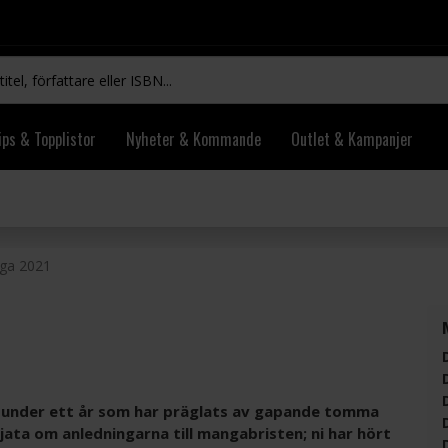
ips & Topplistor
Nyheter & Kommande
Outlet & Kampanjer
ga 2021
r under ett år som har präglats av gapande tomma
jata om anledningarna till mangabristen; ni har hört