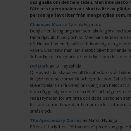
oss gnälla om det hela tiden. Men inte desto
fått oss i personalen att skutta lite av glädje
personliga favoriter från mangahyllan som, m
Chainsaw Man
av Tatsuki Fujimoto
Denji är en fattig ung man som skulle göra vad so
tama djävuls-hund pochita. Men hans ledsamma liv bl
på. Nu har han en djävulskraft inom sig och genom 
vapen. Chainsaw man har snabbt blivit bokhandel
är blodiga och välgjorda, samtidigt som det är en 
Dai Dark
av Q Hayashida
Q. Hayashida, skaparen till Dorohedoro står bako
är fylld med nekromantik och rymdaction. Zaha San
skelettdelar kan få vilken önskning som helst att s
bara rlägga sig ner och och dö för att någon stolle 
resa i rymden för att hitta och döda personen so
fullspäckat med makaber humor och karaktärernas n
småskrock.
The Apothecary Diaries
av Natsu Hyuuga
Efter att ha lyft en “förbannelse” på de kungliga 