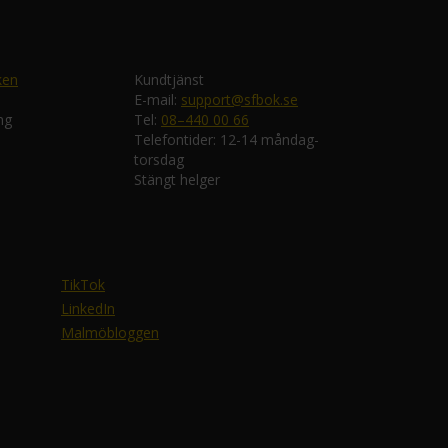
ken
Kundtjänst
E-mail:
support@sfbok.se
ng
Tel:
08–440 00 66
Telefontider: 12-14 måndag-
torsdag
Stängt helger
TikTok
LinkedIn
Malmöbloggen