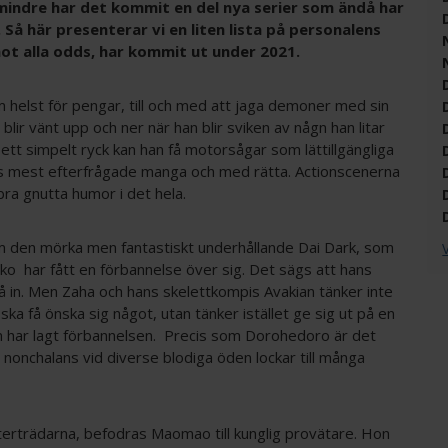
 mindre har det kommit en del nya serier som ändå har
. Så här presenterar vi en liten lista på personalens
ot alla odds, har kommit ut under 2021.
m helst för pengar, till och med att jaga demoner med sin
ir vänt upp och ner när han blir sviken av någn han litar
ett simpelt ryck kan han få motorsågar som lättillgängliga
ns mest efterfrågade manga och med rätta. Actionscenerna
bra gnutta humor i det hela.
m den mörka men fantastiskt underhållande Dai Dark, som
V
ko har fått en förbannelse över sig. Det sägs att hans
lå in. Men Zaha och hans skelettkompis Avakian tänker inte
ska få önska sig något, utan tänker istället ge sig ut på en
m har lagt förbannelsen. Precis som Dorohedoro är det
onchalans vid diverse blodiga öden lockar till många
efterträdarna, befodras Maomao till kunglig provätare. Hon