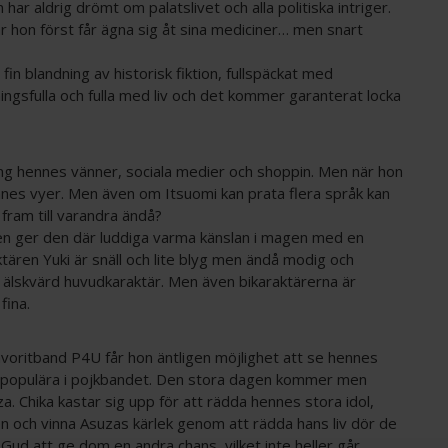
har aldrig drömt om palatslivet och alla politiska intriger.
r hon först får ägna sig åt sina mediciner… men snart
 fin blandning av historisk fiktion, fullspäckat med
ningsfulla och fulla med liv och det kommer garanterat locka
kring hennes vänner, sociala medier och shoppin. Men när hon
ennes vyer. Men även om Itsuomi kan prata flera språk kan
fram till varandra ändå?
en ger den där luddiga varma känslan i magen med en
ären Yuki är snäll och lite blyg men ändå modig och
gt älskvärd huvudkaraktär. Men även bikaraktärerna är
 fina.
 favoritband P4U får hon äntligen möjlighet att se hennes
t populära i pojkbandet. Den stora dagen kommer men
a. Chika kastar sig upp för att rädda hennes stora idol,
n och vinna Asuzas kärlek genom att rädda hans liv dör de
Gud att ge dom en andra chans, vilket inte heller går