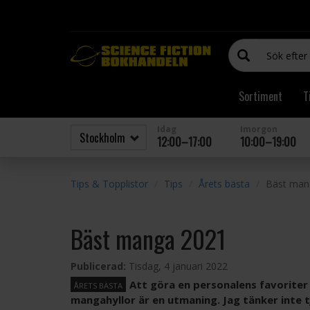
Sortiment
T
Idag
Imorgon
12:00–17:00
10:00–19:00
Tips & Topplistor
Tips
Årets bästa
Bäst man
Bäst manga 2021
Publicerad:
Tisdag, 4 januari 2022
Att göra en personalens favorite
ÅRETS BÄSTA
mangahyllor är en utmaning. Jag tänker inte t