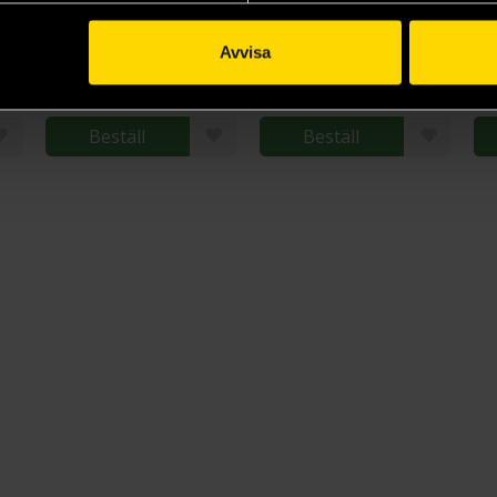
The Apothecary Diaries 1
The Apothecary Diaries 2
The Apothecary Diaries 3
Nekokurage
Nekokurage
Na
Avvisa
159 kr
159 kr
15
L
Beställ
Beställ