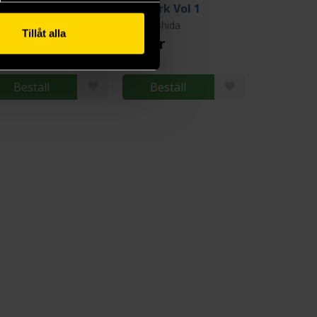
The Apothecary Diaries 4
Dai Dark Vol 1
tsu Hyuuga
Q Hayashida
Tillåt alla
9 kr
259 kr
ängre leveranstid
Beställ
Beställ