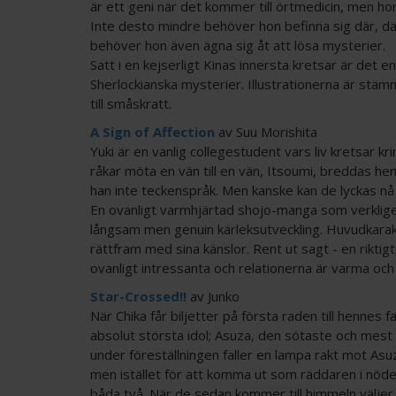
är ett geni när det kommer till örtmedicin, men hon 
Inte desto mindre behöver hon befinna sig där, dä
behöver hon även ägna sig åt att lösa mysterier.
Satt i en kejserligt Kinas innersta kretsar är det en
Sherlockianska mysterier. Illustrationerna är stäm
till småskratt.
A Sign of Affection
av Suu Morishita
Yuki är en vanlig collegestudent vars liv kretsar 
råkar möta en vän till en vän, Itsoumi, breddas h
han inte teckenspråk. Men kanske kan de lyckas nå 
En ovanligt varmhjärtad shojo-manga som verklig
långsam men genuin kärleksutveckling. Huvudkarakt
rättfram med sina känslor. Rent ut sagt - en rikti
ovanligt intressanta och relationerna är varma och
Star-Crossed!!
av Junko
När Chika får biljetter på första raden till hennes
absolut största idol; Asuza, den sötaste och mes
under föreställningen faller en lampa rakt mot Asuz
men istället för att komma ut som räddaren i nöde
båda två. När de sedan kommer till himmeln väljer 