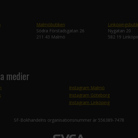
n
Malmöbutiken
Linköpingsbuti
Södra Förstadsgatan 26
Nygatan 20
211 43 Malmö
582 19 Linköpi
la medier
m
Instagram Malmö
k
Instagram Göteborg
Instagram Linköping
SF-Bokhandelns organisationsnummer är 556389-7478