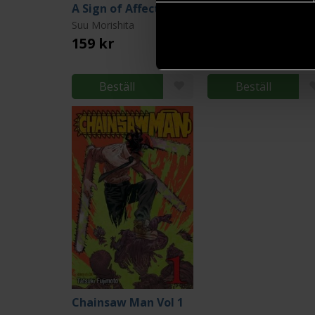
A Sign of Affection 1
Suu Morishita
Nekokurage
159 kr
159 kr
Beställ
Beställ
Chainsaw Man Vol 1