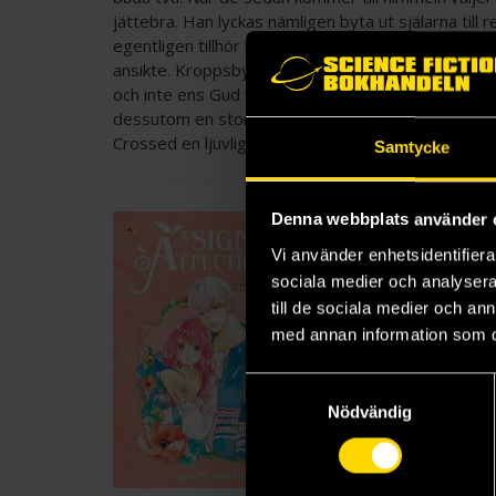
jättebra. Han lyckas nämligen byta ut själarna till
egentligen tillhör hennes största idol, medan Asu
ansikte. Kroppsbytestropen är välanvänd inom sho
och inte ens Gud vet vad som orsakar dom. Guds to
dessutom en stor underhållningsfaktor och tillsamm
Crossed en ljuvlig berättelse som är fullspäckad me
Samtycke
Denna webbplats använder 
Vi använder enhetsidentifierar
sociala medier och analysera 
till de sociala medier och a
med annan information som du 
Samtyckesval
Nödvändig