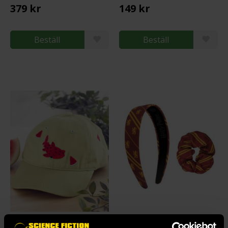
379 kr
149 kr
Beställ
Beställ
Watermelon Shark Cap
Headband Scrunchy Set Gryffindor