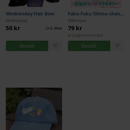
Wednesday Hair Bow
Fuku-Fuku Shima-chan Omekashi Hair Accessory (Gacha)
Wednesday
Milestone
50 kr
79 kr
Ord.
99 kr
Längre leveranstid
Beställ
Beställ