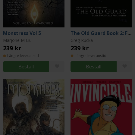
Monstress Vol 5
The Old Guard Book 2: Force Multiplied
Marjorie M Liu
Greg Rucka
239 kr
239 kr
Längre leveranstid
Längre leveranstid
Beställ
Beställ