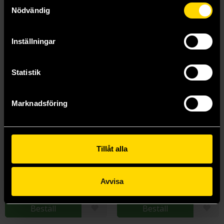
Samtyckesval
Nödvändig
Inställningar
Statistik
Marknadsföring
Tillåt alla
Exquisite Corpses Volume 1
Hyde Street Volume 1: Keeping Score
James Tynion IV
Geoff Johns
159 kr
219 kr
Avvisa
Längre leveranstid
Beställ
Beställ