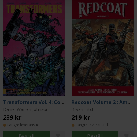
Transformers Vol. 4: Conquer and Control
Redcoat Volume 2 : American Icons
Daniel Warren Johnson
Bryan Hitch
239 kr
219 kr
Längre leveranstid
Längre leveranstid
Beställ
Beställ