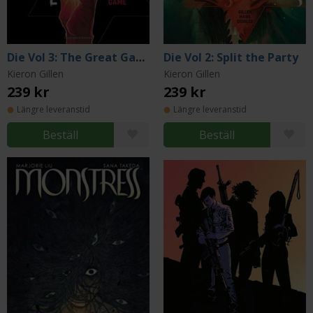
Die Vol 3: The Great Game
Die Vol 2: Split the Party
Kieron Gillen
Kieron Gillen
239 kr
239 kr
Längre leveranstid
Längre leveranstid
Beställ
Beställ