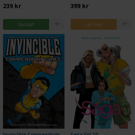
239 kr
399 kr
Beställ
Läs mer
Invincible Compendium Vol 3
Saga Vol 10