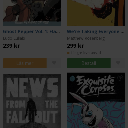
Ghost Pepper Vol. 1: Flavors of Ash
We're Taking Everyone Down With Us
Ludo Lullabi
Matthew Rosenberg
239 kr
299 kr
Längre leveranstid
Läs mer
Beställ