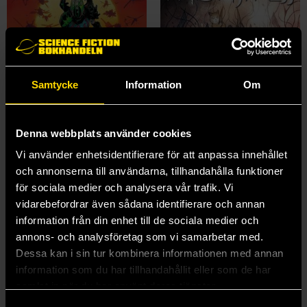
Samtycke
Information
Om
Denna webbplats använder cookies
Vi använder enhetsidentifierare för att anpassa innehållet
och annonserna till användarna, tillhandahålla funktioner
för sociala medier och analysera vår trafik. Vi
Bug Wars: Book One
Monstress Vol 8
vidarebefordrar även sådana identifierare och annan
Jason Aaron
Marjorie M Liu
information från din enhet till de sociala medier och
239 kr
239 kr
annons- och analysföretag som vi samarbetar med.
Längre leveranstid
Dessa kan i sin tur kombinera informationen med annan
Beställ
Beställ
information som du har tillhandahållit eller som de har
samlat in när du har använt deras tjänster.