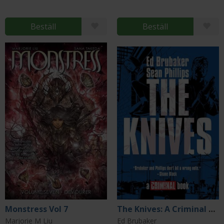
Beställ
Beställ
Monstress Vol 7
The Knives: A Criminal Book
Marjorie M Liu
Ed Brubaker