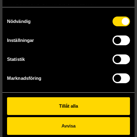
samlat in när du har använt deras tjänster.
Samtyckesval
Nödvändig
Inställningar
Statistik
Marknadsföring
Book Fan (Mixed Assortment)
Book Accessories
99 kr
Tillåt alla
Längre leveranstid
Beställ
Avvisa