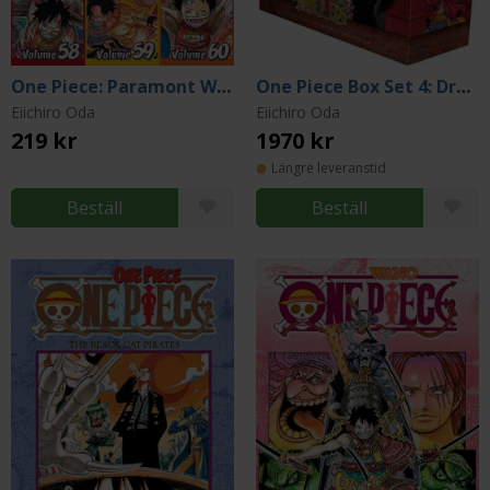
One Piece: Paramont War 58-59-60
One Piece Box Set 4: Dressrosa to Reverie, Vol 71-90
Eiichiro Oda
Eiichiro Oda
219 kr
1970 kr
Längre leveranstid
Beställ
Beställ