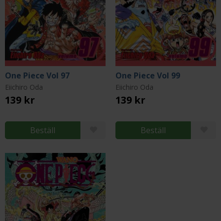
One Piece Vol 97
One Piece Vol 99
Eiichiro Oda
Eiichiro Oda
139 kr
139 kr
Beställ
Beställ