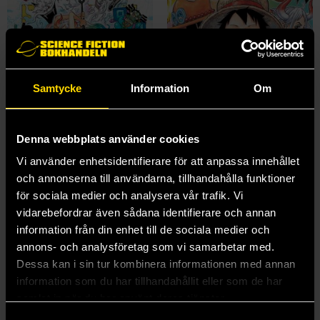
Samtycke
Information
Om
Denna webbplats använder cookies
Vi använder enhetsidentifierare för att anpassa innehållet
och annonserna till användarna, tillhandahålla funktioner
One Piece Vol 98
One Piece Vol 100
för sociala medier och analysera vår trafik. Vi
Eiichiro Oda
Eiichiro Oda
vidarebefordrar även sådana identifierare och annan
139 kr
139 kr
information från din enhet till de sociala medier och
annons- och analysföretag som vi samarbetar med.
Beställ
Beställ
Dessa kan i sin tur kombinera informationen med annan
information som du har tillhandahållit eller som de har
samlat in när du har använt deras tjänster.