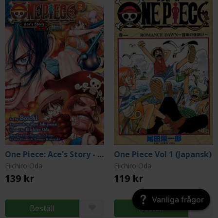
One Piece: Ace's Story - The Manga, Vol. 2
One Piece Vol 1 (Japansk)
Eiichiro Oda
Eiichiro Oda
139 kr
119 kr
Vanliga frågor
Beställ
Beställ