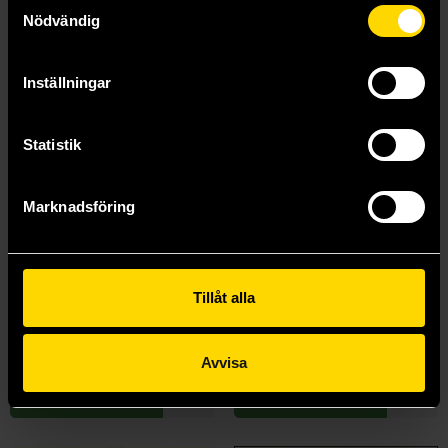
Samtyckesval
Nödvändig
Inställningar
Statistik
Marknadsföring
One Piece Vol 2: Buggy the Clown
One Piece Vol 3: Don't Get Fooled Again
Tillåt alla
Eiichiro Oda
Eiichiro Oda
139 kr
139 kr
Avvisa
Beställ
Beställ