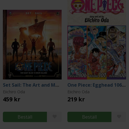
Set Sail: The Art and Making of One Piece
One Piece: Egghead 106-107-108
Eiichiro Oda
Eiichiro Oda
459 kr
219 kr
Beställ
Beställ