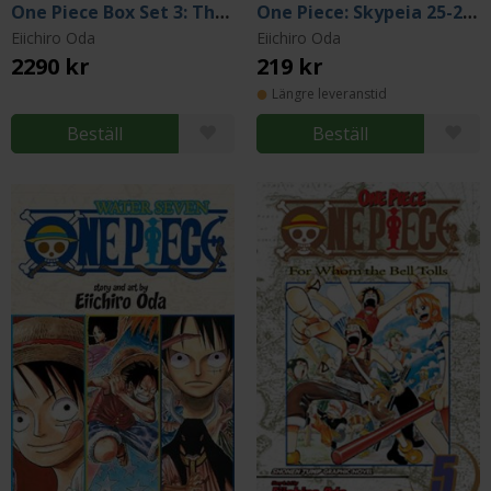
One Piece Box Set 3: Thriller Bark + New World, Vol 47-70
One Piece: Skypeia 25-26-27
Eiichiro Oda
Eiichiro Oda
2290 kr
219 kr
Längre leveranstid
Beställ
Beställ