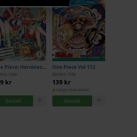
One Piece: Heroines Vol 2
One Piece Vol 112
chiro Oda
Eiichiro Oda
9 kr
139 kr
Längre leveranstid
Beställ
Beställ