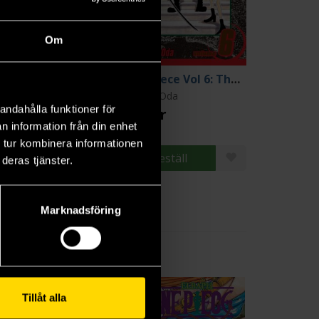
Om
One Piece Vol 5: For Whom the Bell Tolls
One Piece Vol 6: The Oath
chiro Oda
Eiichiro Oda
andahålla funktioner för
9 kr
139 kr
n information från din enhet
 tur kombinera informationen
Beställ
Beställ
deras tjänster.
Marknadsföring
Tillåt alla