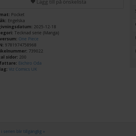
Lägg till på önskelista
rmat:
Pocket
råk:
Engelska
givningsdatum:
2025-12-18
egori:
Tecknad serie (Manga)
iversum:
One Piece
BN:
9781974758968
tikelnummer:
739022
al sidor:
200
fattare:
Eiichiro Oda
lag:
Viz Comics UK
serien blir tillgänglig »