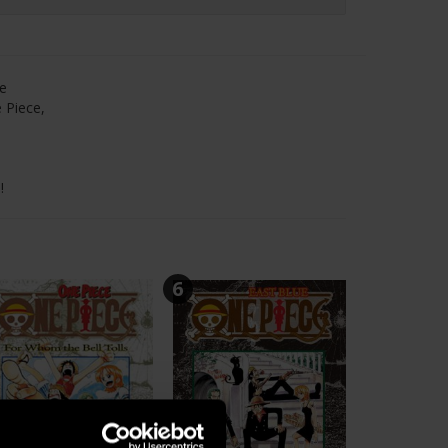
he
e Piece,
!
6