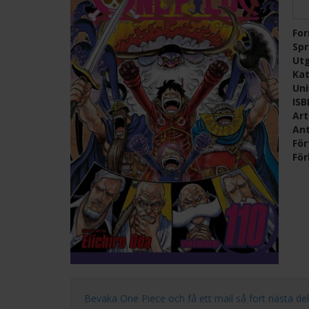
Fo
Sp
Ut
Kat
Un
IS
Ar
Ant
För
För
Bevaka One Piece och få ett mail så fort nästa del i 