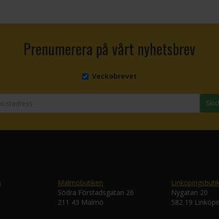
Prenumerera på vårt nyhetsbrev
Veckobrevet
Skic
n
Malmöbutiken
Linköpingsbuti
Södra Förstadsgatan 26
Nygatan 20
211 43 Malmö
582 19 Linköpi