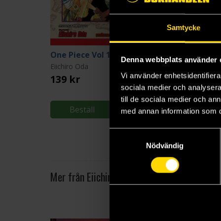
Samtycke
One Piece Vol 1: Romance Dawn
One Pi
Denna webbplats använder 
Eiichiro Oda
Eiichiro Oda
Vi använder enhetsidentifierar
139 kr
139 kr
sociala medier och analysera 
till de sociala medier och a
Beställ
Beställ
med annan information som du 
Samtyckesval
Nödvändig
Mer från Eiichiro Oda