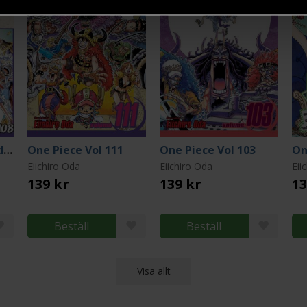
One Piece: Egghead 106-107-108
One Piece Vol 111
One Piece Vol 103
Eiichiro Oda
Eiichiro Oda
Eii
139 kr
139 kr
13
Beställ
Beställ
Visa allt