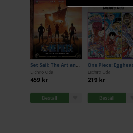
Set Sail: The Art and Making of One Piece
Eiichiro Oda
Eiichiro Oda
459 kr
219 kr
Beställ
Beställ