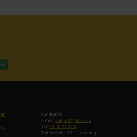
ka
ken
Kundtjänst
E-mail:
support@sfbok.se
ng
Tel:
08–440 00 66
Telefontider: 12-14 måndag-