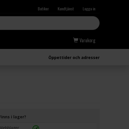
Butiker
Kundtjänst
Logga in
Varukorg
Öppettider och adresser
Finns i lager?
Webblager