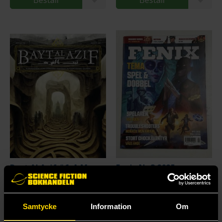
Beställ
Beställ
Bayt Al Azif #6: A Magazine for Cthulhu Mythos Roleplaying Games
Fenix Nr 3 2025
Cthulhu Mythos
Åskfågeln
259 kr
119 kr
Samtycke
Information
Om