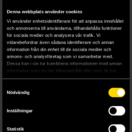
Beställ
Beställ
Denna webbplats använder cookies
Vi använder enhetsidentifierare för att anpassa innehållet
och annonserna till användarna, tillhandahålla funktioner
för sociala medier och analysera vår trafik. Vi
vidarebefordrar även sådana identifierare och annan
information från din enhet till de sociala medier och
annons- och analysföretag som vi samarbetar med.
Dessa kan i sin tur kombinera informationen med annan
information som du har tillhandahållit eller som de har
samlat in när du har använt deras tjänster.
Samtyckesval
Nödvändig
White Dwarf Monthly Nr 520 Januari 2026
White Dwarf Monthly Nr 519 December 2025
Warhammer
Warhammer
Inställningar
89 kr
89 kr
Statistik