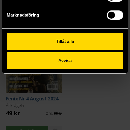
Beställ
Beställ
Marknadsföring
Tillåt alla
Avvisa
Fenix Nr 4 August 2024
Åskfågeln
49 kr
Ord.
99 kr