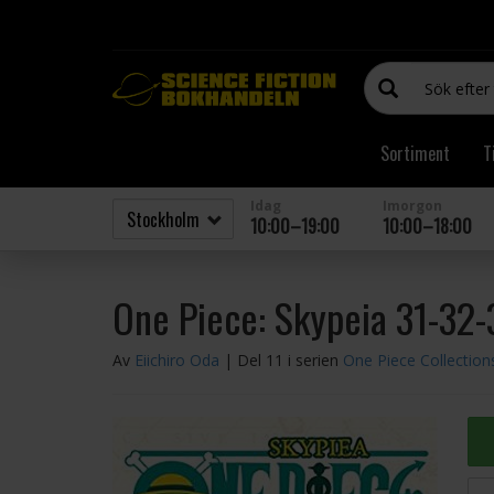
Sortiment
T
Idag
Imorgon
10:00–19:00
10:00–18:00
One Piece: Skypeia 31-32-
Av
Eiichiro Oda
| Del 11 i serien
One Piece Collection