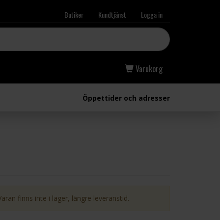
Butiker
Kundtjänst
Logga in
Varukorg
Öppettider och adresser
Varan finns inte i lager, längre leveranstid.