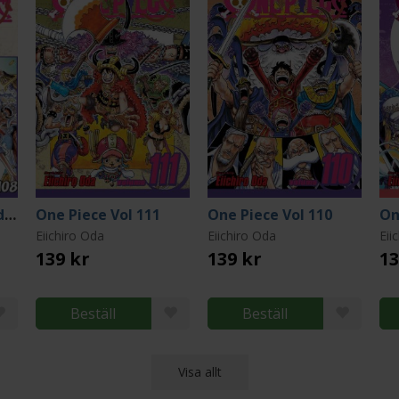
One Piece: Egghead 106-107-108
One Piece Vol 111
One Piece Vol 110
On
Eiichiro Oda
Eiichiro Oda
Eii
139 kr
139 kr
13
Beställ
Beställ
Visa allt