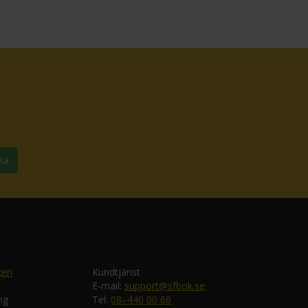
ka
ken
Kundtjänst
E-mail:
support@sfbok.se
ng
Tel:
08–440 00 66