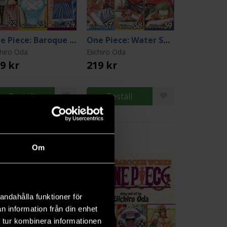
One Piece: Baroque Works 22-23-24
One Piece: Water Seven 37-38-39
chiro Oda
Eiichiro Oda
9 kr
219 kr
Beställ
Beställ
Om
6
andahålla funktioner för
n information från din enhet
 tur kombinera informationen