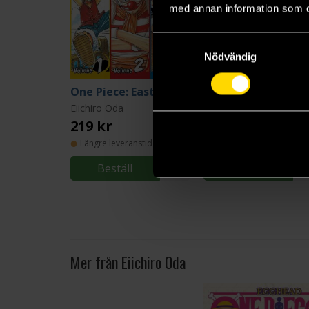
med annan information som du 
Samtyckesval
Nödvändig
One Piece: East Blue 1-2-3
One
Eiichiro Oda
Eiichiro Oda
219 kr
219 kr
Längre leveranstid
Beställ
Beställ
Mer från Eiichiro Oda