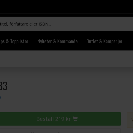
ips & Topplistor
Nyheter & Kommande
Outlet & Kampanjer
33
s
Beställ 219 kr