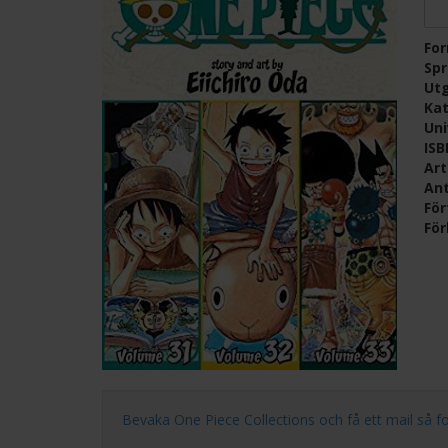
Fo
Sp
Ut
Kat
Un
IS
Ar
Ant
För
För
Bevaka One Piece Collections och få ett mail så fort 