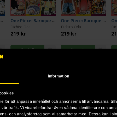
Piece: Water Seven 43-44-45
One Piece: Baroque Works 16-17-18
One Piece: Baroque Works 19-20-21
Eiichiro Oda
Eiichiro Oda
Eii
219 kr
219 kr
21
Beställ
Beställ
Information
3
4
5
cookies
e för att anpassa innehållet och annonserna till användarna, tillh
vår trafik. Vi vidarebefordrar även sådana identifierare och anna
nnons- och analysföretag som vi samarbetar med. Dessa kan i sin