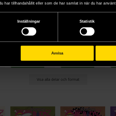
har tillhandahållit eller som de har samlat in när du har använt 
Inställningar
Statistik
 Piece: East Blue 4-5-6
One Piece: East Blue 7-8-9
One Piece: East Blue 10-11-12
Eiichiro Oda
Eiichiro Oda
Eii
219 kr
219 kr
21
Avvisa
Beställ
Beställ
Visa alla delar och format