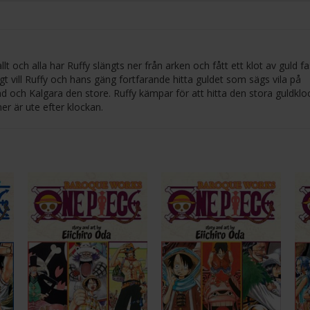
llt och alla har Ruffy slängts ner från arken och fått ett klot av guld fa
t vill Ruffy och hans gäng fortfarande hitta guldet som sägs vila på
d och Kalgara den store. Ruffy kämpar för att hitta den stora guldklo
er är ute efter klockan.