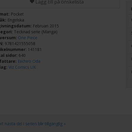
Lägg till på önskelista
rmat:
Pocket
råk:
Engelska
givningsdatum:
Februari 2015
egori:
Tecknad serie (Manga)
iversum:
One Piece
BN:
9781421555058
tikelnummer:
141181
al sidor:
640
fattare:
Eiichiro Oda
lag:
Viz Comics UK
nästa del i serien blir tillgänglig »