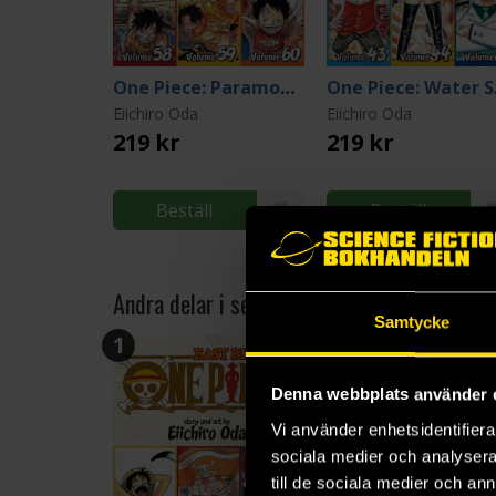
One Piece: Paramont War 58-59-60
One 
Eiichiro Oda
Eiichiro Oda
219 kr
219 kr
Beställ
Beställ
Andra delar i serien
Samtycke
1
2
Denna webbplats använder 
Vi använder enhetsidentifierar
sociala medier och analysera 
till de sociala medier och a