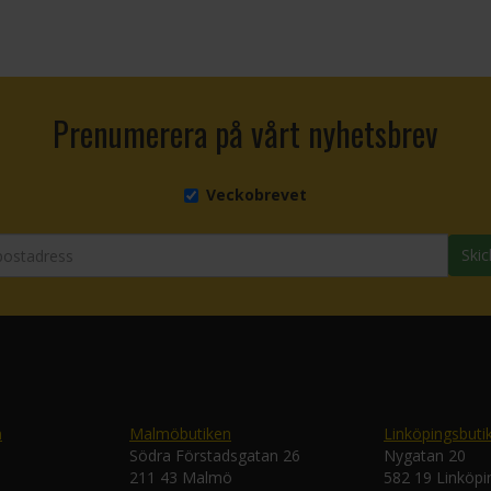
Prenumerera på vårt nyhetsbrev
Veckobrevet
Skic
n
Malmöbutiken
Linköpingsbuti
Södra Förstadsgatan 26
Nygatan 20
211 43 Malmö
582 19 Linköpi