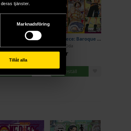
deras tjänster.
Marknadsföring
One Piece: Baroque Works 13-14-15
One Piece: Baroque Works 16-17-18
chiro Oda
Eiichiro Oda
9 kr
219 kr
Tillåt alla
Beställ
Beställ