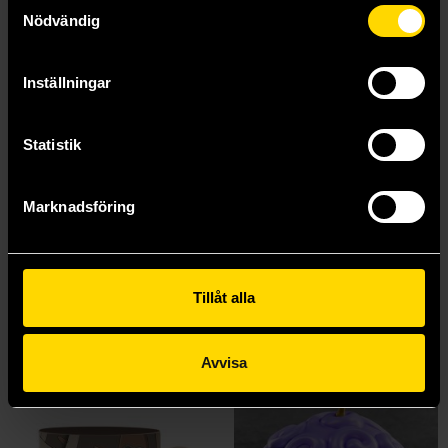
Samtyckesval
Nödvändig
Inställningar
One Piece Exercise Notebook 3-Pack Set
Wanted Zoro Black T-shirt (X-Large)
Statistik
One Piece
One Piece
69 kr
299 kr
Marknadsföring
Längre leveranstid
Beställ
Beställ
Tillåt alla
Avvisa