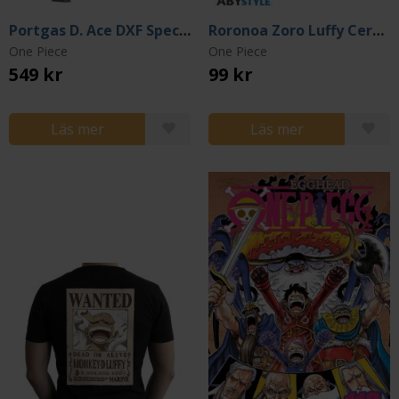
Portgas D. Ace DXF Special PVC Statue 20 cm
Roronoa Zoro Luffy Ceramic Coaster
One Piece
One Piece
549 kr
99 kr
Läs mer
Läs mer