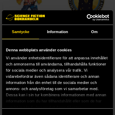
Portgas D. Ace Pop! Vinyl Figure
Sanji Ceramic Coaster
Samtycke
Information
Om
One Piece
One Piece
249 kr
99 kr
Denna webbplats använder cookies
Beställ
Beställ
Vi använder enhetsidentifierare för att anpassa innehållet
och annonserna till användarna, tillhandahålla funktioner
för sociala medier och analysera vår trafik. Vi
vidarebefordrar även sådana identifierare och annan
information från din enhet till de sociala medier och
annons- och analysföretag som vi samarbetar med.
Dessa kan i sin tur kombinera informationen med annan
information som du har tillhandahållit eller som de har
samlat in när du har använt deras tjänster.