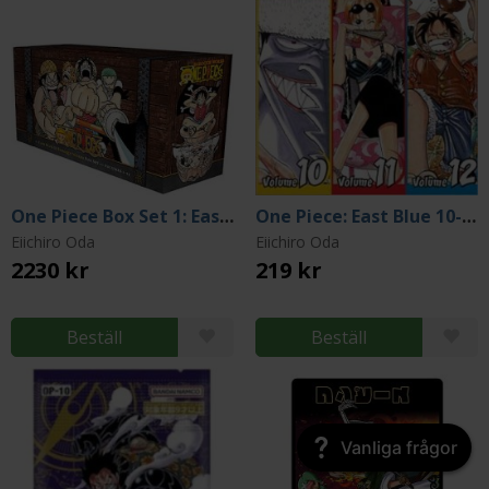
One Piece Box Set 1: East Blue + Baroque Works, Vol 1-23
One Piece: East Blue 10-11-12
Eiichiro Oda
Eiichiro Oda
2230 kr
219 kr
Beställ
Beställ
Vanliga frågor