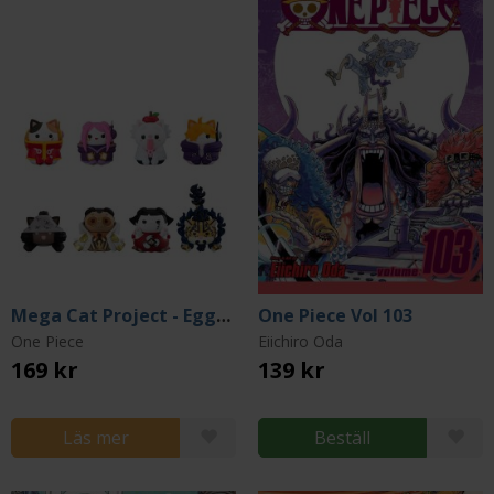
Mega Cat Project - Egghead NyanPieceNyan! (Blind Pack)
One Piece Vol 103
One Piece
Eiichiro Oda
169 kr
139 kr
Läs mer
Beställ