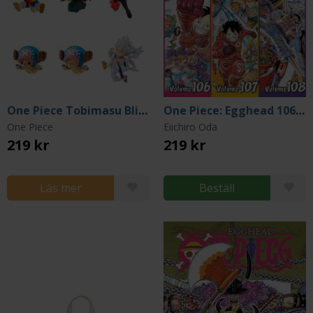
One Piece Tobimasu Blind Box Trading Figure (Blind Pack)
One Piece: Egghead 106-107-108
One Piece
Eiichiro Oda
219 kr
219 kr
Läs mer
Beställ