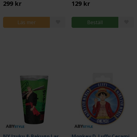
299 kr
129 kr
Läs mer
Beställ
NY Izuku & Bakugo Large Glass 400 ml
Monkey D. Luffy Ceramic Coaster