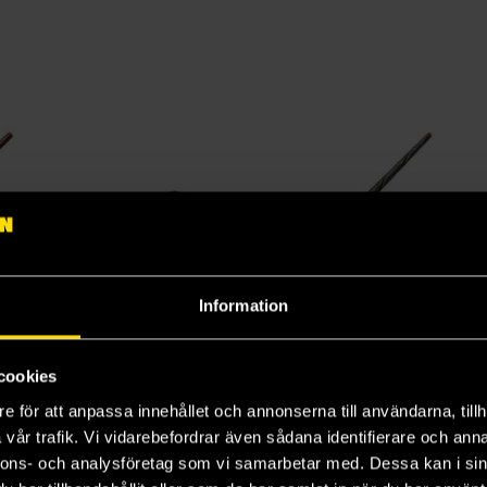
Information
PVC Wand - Luna Lovegood
Harry Potter Boxed Replica Wand (Ollivander Edition)
PVC Wand - Sirius Black
Harry Potter
Harry Potter
Har
cookies
599 kr
249 kr
24
e för att anpassa innehållet och annonserna till användarna, tillh
Längre leveranstid
vår trafik. Vi vidarebefordrar även sådana identifierare och anna
Beställ
Beställ
nnons- och analysföretag som vi samarbetar med. Dessa kan i sin