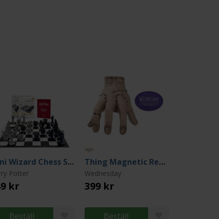
Mini Wizard Chess Set (Miniature Gift Kit)
Thing Magnetic Replica 16 cm
ry Potter
Wednesday
9 kr
399 kr
Beställ
Beställ