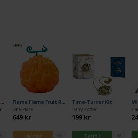
Inosuke´s Dual Sword Set 66 cm
Flame Flame Fruit Replica
Time-Turner Kit
Demon Slayer Kimetsu no Yaiba
One Piece
Harry Potter
Har
649 kr
199 kr
24
Läs mer
Beställ