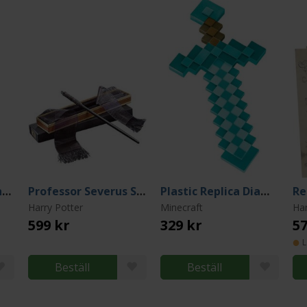
Ginny Weasley Wand Blister
Professor Severus Snape Boxed Replica Wand (Ollivander Edition)
Plastic Replica Diamond Sword 51 cm
Harry Potter
Minecraft
Har
599 kr
329 kr
57
L
Beställ
Beställ