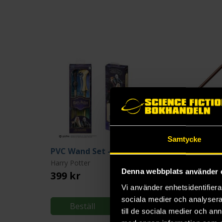
Samtycke
PVC Wand Set - Voldemort + Elder Wand
Harry Potter
Harry Potter
Denna webbplats använder 
399 kr
249 kr
Vi använder enhetsidentifierar
sociala medier och analysera 
Beställ
Beställ
till de sociala medier och a