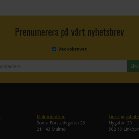
Prenumerera på vårt nyhetsbrev
Veckobrevet
Skic
n
Malmöbutiken
Linköpingsbuti
Södra Förstadsgatan 26
Nygatan 20
211 43 Malmö
582 19 Linköpi