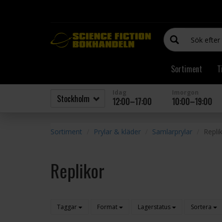
Sortiment
T
Idag
Imorgon
12:00–17:00
10:00–19:00
Sortiment
Prylar & kläder
Samlarprylar
Repli
Replikor
Taggar
Format
Lagerstatus
Sortera