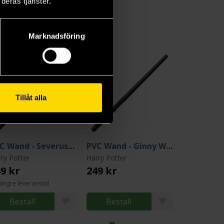
deras tjänster.
Marknadsföring
Tillåt alla
PVC Wand - Severus Snape
PVC Wand - Ginny Weasley
ry Potter
Harry Potter
9 kr
249 kr
ängre leveranstid
Beställ
Beställ