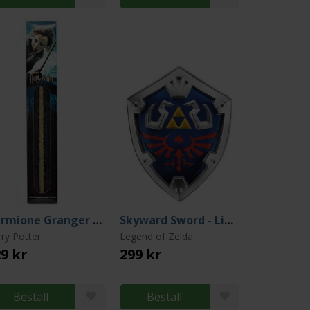
Hermione Granger Wand Blister
Skyward Sword - Link´s Hylian Shield 48 cm
ry Potter
Legend of Zelda
9 kr
299 kr
Beställ
Beställ