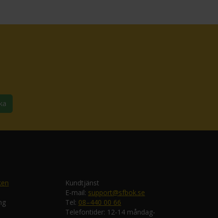
ka
ken
Kundtjänst
E-mail:
support@sfbok.se
ng
Tel:
08–440 00 66
Telefontider: 12-14 måndag-