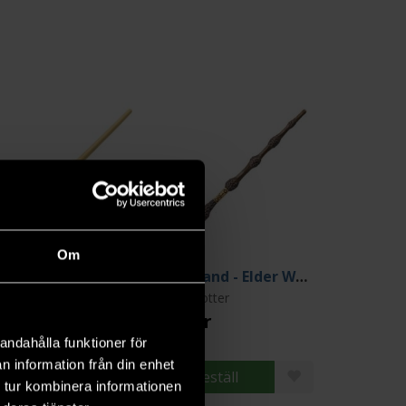
Om
PVC Wand - Voldemort
PVC Wand - Elder Wand
ry Potter
Harry Potter
9 kr
249 kr
andahålla funktioner för
n information från din enhet
Beställ
Beställ
 tur kombinera informationen