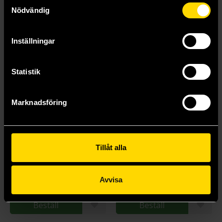
Samtyckesval
Nödvändig
Inställningar
Statistik
Marknadsföring
Tillåt alla
Video Game Amigurumi
Treaty
Lee Sartori
Davis Bunn
249 kr
199 kr
Avvisa
Längre leveranstid
Längre leveranstid
Beställ
Beställ