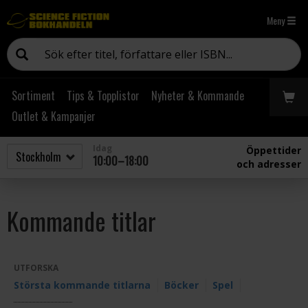
Meny
Sortiment
Tips & Topplistor
Nyheter & Kommande
Outlet & Kampanjer
Idag
Öppettider
10:00–18:00
och adresser
Kommande titlar
UTFORSKA
Största kommande titlarna
Böcker
Spel