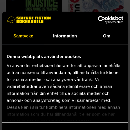
Samtycke
Information
Om
Denna webbplats använder cookies
Vi använder enhetsidentifierare för att anpassa innehållet
och annonserna till användarna, tillhandahålla funktioner
för sociala medier och analysera vår trafik. Vi
Injustice: Gods Among Us Year One: The Complete Collection (DC Compact Comics Edition)
Ultimate Spider-Man Vol.4: One Last Day
vidarebefordrar även sådana identifierare och annan
Tom Taylor
Jonathan Hickman
information från din enhet till de sociala medier och
139 kr
239 kr
annons- och analysföretag som vi samarbetar med.
Längre leveranstid
Längre leveranstid
Dessa kan i sin tur kombinera informationen med annan
Beställ
Beställ
information som du har tillhandahållit eller som de har
samlat in när du har använt deras tjänster.