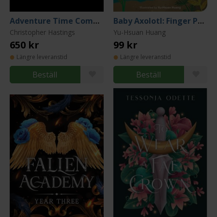
Adventure Time Compendium Vol. 2
Baby Axolotl: Finger Puppet Book (Board Book)
Christopher Hastings
Yu-Hsuan Huang
650 kr
99 kr
Längre leveranstid
Längre leveranstid
Beställ
Beställ