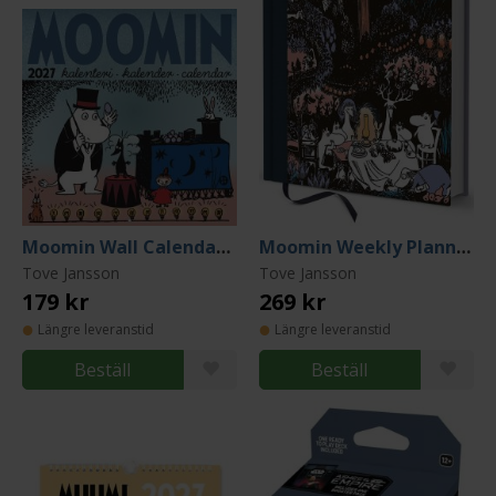
Moomin Wall Calendar 2027 (20x20cm)
Moomin Weekly Planner 2027 Hardcover A5
Tove Jansson
Tove Jansson
179 kr
269 kr
Längre leveranstid
Längre leveranstid
Beställ
Beställ