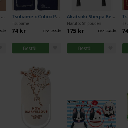
Crow Country Park Keychain
Tsubame x Cubix: Pen Case Navy
Akatsuki Sherpa Beanie
Tsubame
Naruto: Shippuden
Ts
74 kr
175 kr
74
9 kr
Ord.
299 kr
Ord.
349 kr
Beställ
Beställ