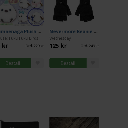
Shimaenaga Plush Small: Gray Shima-chan w/ Ribbon
Nevermore Beanie & Gloves Set
use: Fuku Fuku Birds
Wednesday
 kr
125 kr
Ord.
229 kr
Ord.
249 kr
Beställ
Beställ