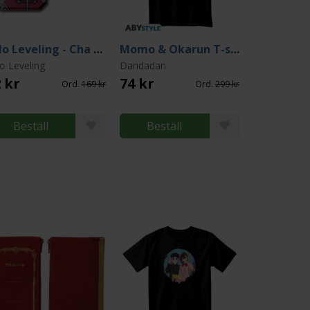
Solo Leveling - Cha Hae-In Acrylic Keychain
Momo & Okarun T-shirt (Large)
o Leveling
Dandadan
 kr
74 kr
Ord.
169 kr
Ord.
299 kr
Beställ
Beställ