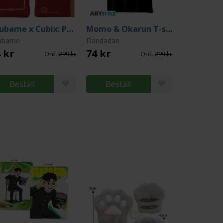
Tsubame x Cubix: Pen Case Fire Engine Red
Momo & Okarun T-shirt (Medium)
ubame
Dandadan
 kr
74 kr
Ord.
299 kr
Ord.
299 kr
Beställ
Beställ