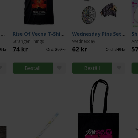
Rise Of Vecna T-Shirt (Medium)
Rise Of Vecna T-Shirt (XX-Large)
Wednesday Pins Set of 4
Stranger Things
Wednesday
Am
74 kr
62 kr
57
9 kr
Ord.
299 kr
Ord.
249 kr
Beställ
Beställ