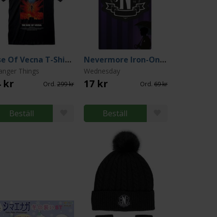
Rise Of Vecna T-Shirt (X-Large)
Nevermore Iron-On Badge
anger Things
Wednesday
 kr
17 kr
Ord.
299 kr
Ord.
69 kr
Beställ
Beställ