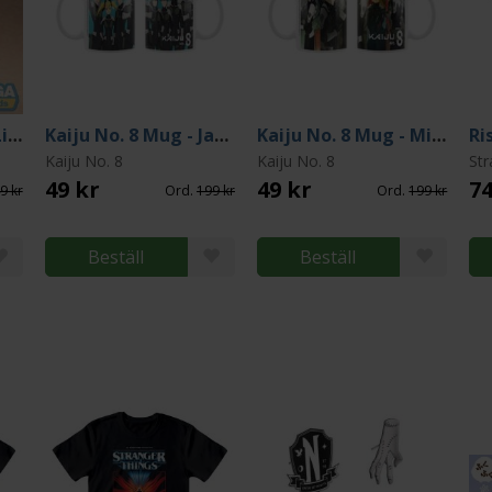
Sung Jinwoo XrossLink PVC Statue 18 cm
Kaiju No. 8 Mug - Japanese Anti-Kaiju Defense Force 320 ml
Kaiju No. 8 Mug - Mina, Reno, Kafka, Kikoru, Hoshina 320 ml
Kaiju No. 8
Kaiju No. 8
Str
49 kr
49 kr
74
9 kr
Ord.
199 kr
Ord.
199 kr
Beställ
Beställ