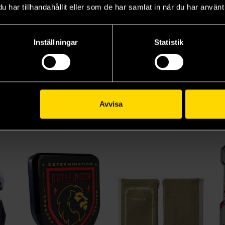
har tillhandahållit eller som de har samlat in när du har använt 
HELLO IN THE WORLD !! Momozaza Figure Collection Vol. 1 Box (Blind Pack)
Wednesday Thing Necklace
Danner Shoes Miniature Collection Box (Blind Pack)
Inställningar
Statistik
Wednesday
Kenelephant
Out
99 kr
17 kr
49
9 kr
Ord.
199 kr
Ord.
69 kr
Beställ
Beställ
Avvisa