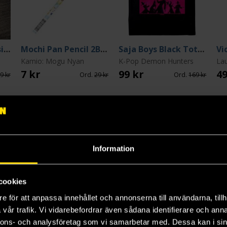
Wolfman Pin (Classic Monsters Collection)
Mochi Pan Pencil 2B: Mochi Lemonpan
Saja Boys Black Tote Bag
Kamio: Mogu Nyan
K-Pop Demon Hunters
La
7 kr
99 kr
49
9 kr
Ord.
29 kr
Ord.
169 kr
Beställ
Beställ
Information
cookies
e för att anpassa innehållet och annonserna till användarna, tillh
vår trafik. Vi vidarebefordrar även sådana identifierare och anna
nnons- och analysföretag som vi samarbetar med. Dessa kan i sin