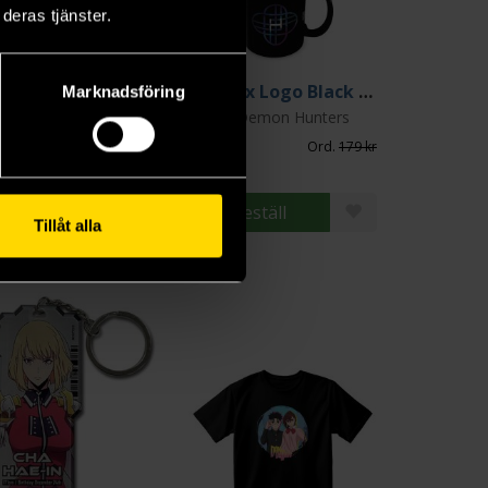
deras tjänster.
Book Nerd Floral Pouch
Huntrix Logo Black Pod Mug 315 ml
Marknadsföring
 of Print
K-Pop Demon Hunters
 kr
44 kr
Ord.
199 kr
Ord.
179 kr
Beställ
Beställ
Tillåt alla