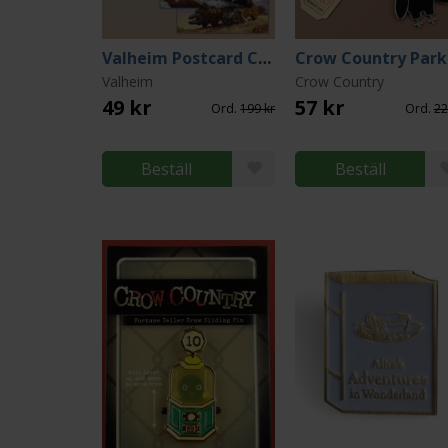
Valheim Postcard Collection 5st - 10,5 cm x 19 cm
Valheim
Crow Country
49 kr
57 kr
Ord.
199 kr
Ord.
22
Beställ
Beställ