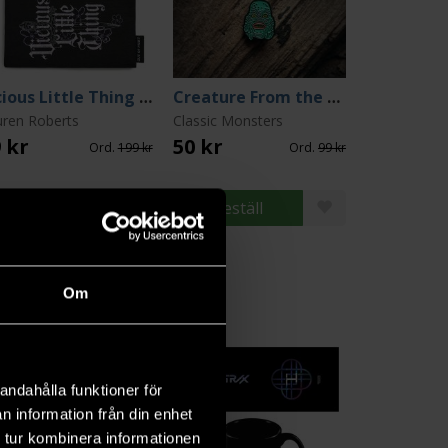
Vicious Little Thing Pouch
Creature From the Black Lagoon Pin (Classic Monsters Collection)
uren Roberts
Classic Monsters
 kr
50 kr
Ord.
199 kr
Ord.
99 kr
Beställ
Beställ
Om
andahålla funktioner för
n information från din enhet
 tur kombinera informationen