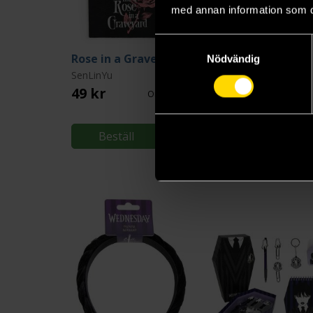
med annan information som du 
Samtyckesval
Rose in a Graveyard Pouch
Nödvändig
SenLinYu
Cats Cats Cats
49 kr
17 kr
Ord.
199 kr
Ord.
6
Beställ
Beställ