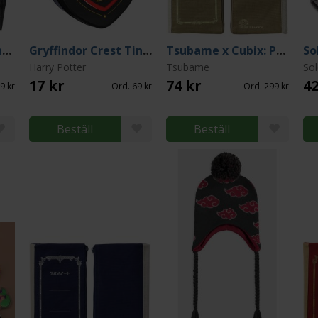
Wednesday Stationery Set - 6 pieces
Gryffindor Crest Tins Jelly Beans Cherry
Tsubame x Cubix: Pen Case Olive Green
Harry Potter
Tsubame
Sol
17 kr
74 kr
42
9 kr
Ord.
69 kr
Ord.
299 kr
Beställ
Beställ