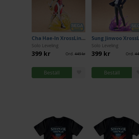
Cha Hae-In XrossLink PVC Statue 13 cm
Solo Leveling
Solo Leveling
399 kr
399 kr
Ord.
449 kr
Ord.
44
Beställ
Beställ