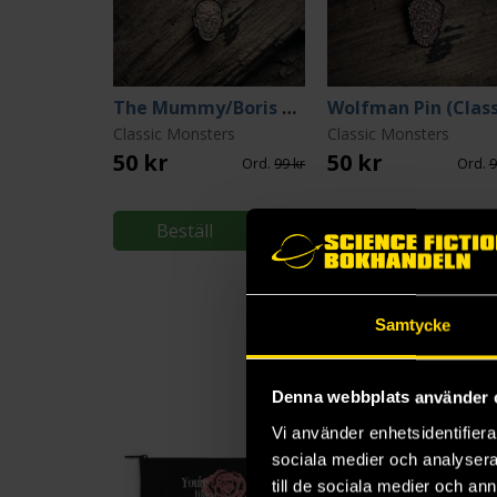
The Mummy/Boris Karloff Pin (Classic Monsters Collection)
Classic Monsters
Classic Monsters
50 kr
50 kr
Ord.
99 kr
Ord.
9
Beställ
Beställ
Samtycke
Denna webbplats använder 
Vi använder enhetsidentifierar
sociala medier och analysera 
till de sociala medier och a