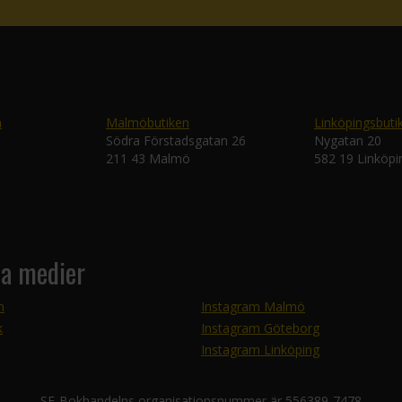
n
Malmöbutiken
Linköpingsbuti
Södra Förstadsgatan 26
Nygatan 20
211 43 Malmö
582 19 Linköpi
la medier
m
Instagram Malmö
k
Instagram Göteborg
Instagram Linköping
SF-Bokhandelns organisationsnummer är 556389-7478