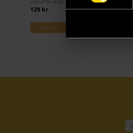
Lord of the Rings
Attack on Titan
129 kr
169 kr
Läs mer
Läs mer