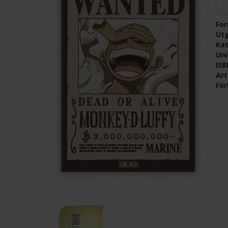
Fo
Ut
Kat
Un
IS
Ar
För