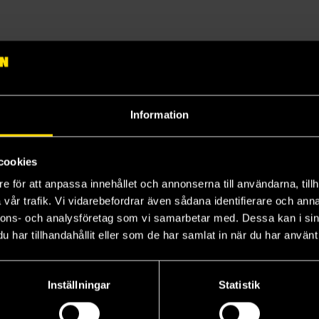
ruled the kingdom of Wano, Luffy has reached a staggering bounty on
 man to defend your fridge with this One Piece magnet. Dimensions : 5
Information
cookies
e för att anpassa innehållet och annonserna till användarna, tillh
vår trafik. Vi vidarebefordrar även sådana identifierare och anna
nnons- och analysföretag som vi samarbetar med. Dessa kan i sin
har tillhandahållit eller som de har samlat in när du har använt 
Inställningar
Statistik
Eren's Key 3D Keychain
Misa PVC Figurine
Strawhat Crew Tote Bag