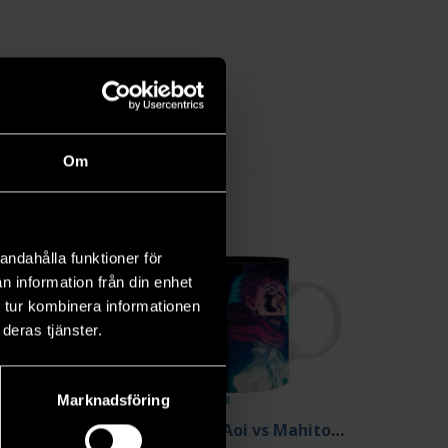
 his new
,5 x 8
Om
andahålla funktioner för
n information från din enhet
 tur kombinera informationen
deras tjänster.
Marknadsföring
Brook Replica Glasses
Yuji & Aoi vs Mahito Mug 320 ml