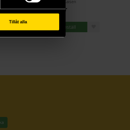
 Piece
Jujutsu Kaisen
9 kr
179 kr
Tillåt alla
Beställ
Beställ
ka