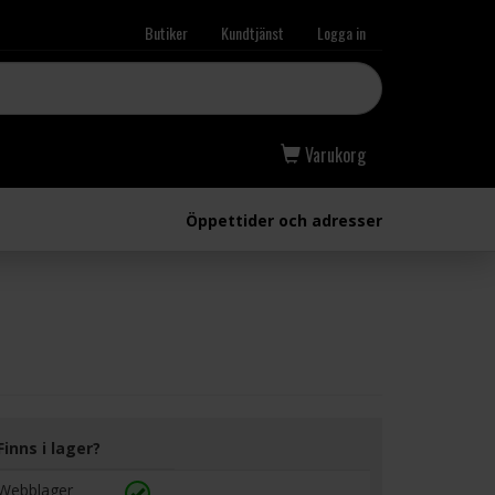
Butiker
Kundtjänst
Logga in
Varukorg
Öppettider och adresser
Finns i lager?
Webblager