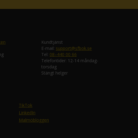
ken
Kundtjänst
E-mail:
support@sfbok.se
ng
Tel:
08–440 00 66
Telefontider: 12-14 måndag-
torsdag
Stängt helger
TikTok
LinkedIn
Malmöbloggen