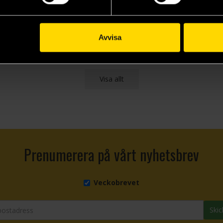
Death Note
One Piece
One
549 kr
129 kr
29
Avvisa
Läs mer
Beställ
Visa allt
Prenumerera på vårt nyhetsbrev
Veckobrevet
Skic