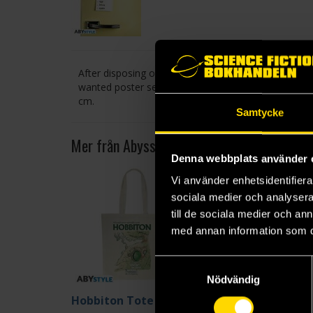
After disposing of the terrible Emperor Kaido who 
wanted poster sent by the Marine!Luffy is the right
cm.
Samtycke
Mer från Abysse
Denna webbplats använder 
Vi använder enhetsidentifierar
sociala medier och analysera 
till de sociala medier och a
med annan information som du 
Samtyckesval
Nödvändig
Hobbiton Tote Bag