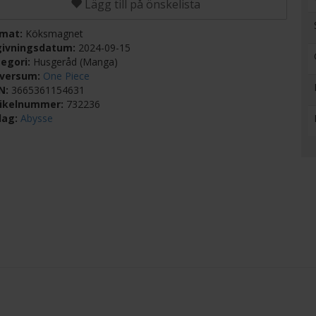
Lägg till på önskelista
rmat:
Köksmagnet
givningsdatum:
2024-09-15
egori:
Husgeråd (Manga)
iversum:
One Piece
BN:
3665361154631
tikelnummer:
732236
lag:
Abysse