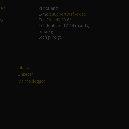
ken
Kundtjänst
E-mail:
support@sfbok.se
ng
Tel:
08–440 00 66
Telefontider: 12-14 måndag-
torsdag
Stängt helger
TikTok
LinkedIn
Malmöbloggen