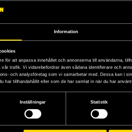
r för närvarande och knackar på fler äventyr för vår vän
 tangentbord i hög takt pga sin energiska skrivstil).
Information
cookies
e för att anpassa innehållet och annonserna till användarna, tillh
vår trafik. Vi vidarebefordrar även sådana identifierare och anna
nnons- och analysföretag som vi samarbetar med. Dessa kan i sin
har tillhandahållit eller som de har samlat in när du har använt 
Inställningar
Statistik