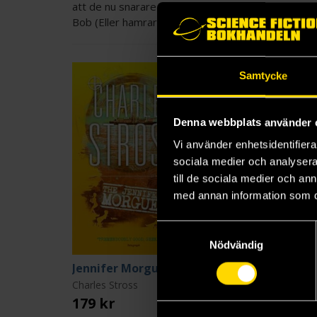
att de nu snarare kompletterar varandra. Han sitte
Bob (Eller hamrar. Han bankar enligt uppgift sönder
Samtycke
Denna webbplats använder 
Vi använder enhetsidentifierar
sociala medier och analysera 
till de sociala medier och a
med annan information som du 
Samtyckesval
Nödvändig
Jennifer Morgue
Charles Stross
179 kr