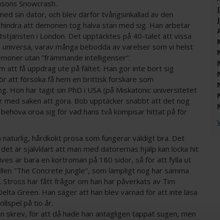
ensons Snowcrash.
 sin dator, och blev därför tvångsinkallad av den
rhindra att demonen tog halva stan med sig. Han arbetar
tjänsten i London. Det upptäcktes på 40-talet att vissa
 universa, varav många bebodda av varelser som vi helst
 demoner utan ”främmande intelligenser”.
m att få uppdrag ute på fältet. Han gör inte bort sig
 för att försöka få hem en brittisk forskare som
ng. Hon har tagit sin PhD i USA (på Miskatonic universitetet
har med saken att göra. Bob upptäcker snabbt att det nog
behöva oroa sig för vad hans två kompisar hittat på för
V
 naturlig, hårdkokt prosa som fungerar väldigt bra. Det
det är självklart att man med datorernas hjälp kan locka hit
ves är bara en kortroman på 180 sidor, så för att fylla ut
vellen "The Concrete Jungle", som lämpligt nog har samma
Stross har fått frågor om han har påverkats av Tim
Delta Green. Han säger att han blev varnad för att inte läsa
lspel på tio år.
an skrev, för att då hade han antagligen tappat sugen, men