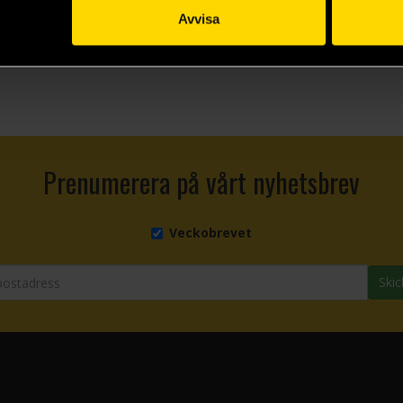
Avvisa
Prenumerera på vårt nyhetsbrev
Veckobrevet
Skic