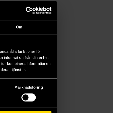
Om
andahålla funktioner för
n information från din enhet
 tur kombinera informationen
deras tjänster.
Marknadsföring