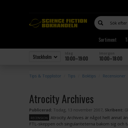
Sortiment
T
Idag
Imorgon
10:00–19:00
10:00–18:00
Tips & Topplistor
Tips
Boktips
Recensioner
Atrocity Archives
Publicerad:
Tisdag, 13 november 2007,
Skribent:
G
Atrocity Archives är något helt annat än
RECENSION
FTL-skeppen och singulariteterna bakom sig och t