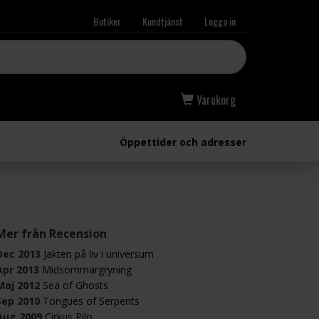
Butiker
Kundtjänst
Logga in
Varukorg
Öppettider och adresser
Mer från Recension
Dec 2013
Jakten på liv i universum
Apr 2013
Midsommargryning
Maj 2012
Sea of Ghosts
Sep 2010
Tongues of Serpents
Aug 2009
Cirkus Pilo