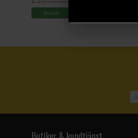
Längre leveranstid
Beställ
Butiker & kundtjänst