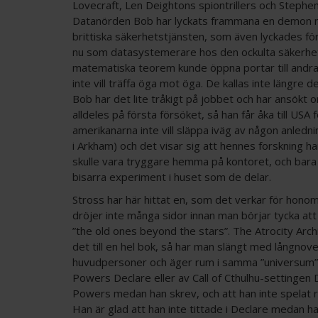
Lovecraft, Len Deightons spiontrillers och Steph
Datanörden Bob har lyckats frammana en demon med
brittiska säkerhetstjänsten, som även lyckades fö
nu som datasystemerare hos den ockulta säkerhets
matematiska teorem kunde öppna portar till andra
inte vill träffa öga mot öga. De kallas inte längre
Bob har det lite tråkigt på jobbet och har ansökt o
alldeles på första försöket, så han får åka till USA
amerikanarna inte vill släppa iväg av någon anledni
i Arkham) och det visar sig att hennes forskning 
skulle vara tryggare hemma på kontoret, och bara 
bisarra experiment i huset som de delar.
Stross har här hittat en, som det verkar för honom
dröjer inte många sidor innan man börjar tycka att 
”the old ones beyond the stars”. The Atrocity Archi
det till en hel bok, så har man slängt med långno
huvudpersoner och äger rum i samma ”universum”. 
Powers Declare eller av Call of Cthulhu-settingen 
Powers medan han skrev, och att han inte spelat rol
Han är glad att han inte tittade i Declare medan h