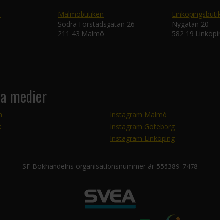
n
Malmöbutiken
Linköpingsbuti
Södra Förstadsgatan 26
Nygatan 20
211 43 Malmö
582 19 Linköpi
la medier
m
Instagram Malmö
k
Instagram Göteborg
Instagram Linköping
SF-Bokhandelns organisationsnummer är 556389-7478