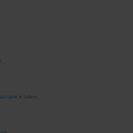
n
astrophe at Sixteen
 Eat