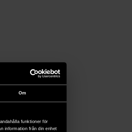
Om
andahålla funktioner för
n information från din enhet