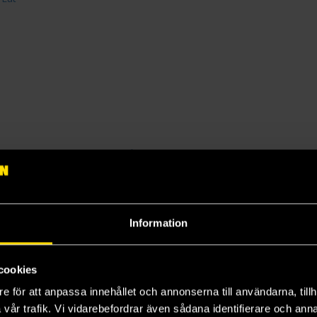
apans Mysterier (Japansk utgåva)
Information
h You
cookies
e för att anpassa innehållet och annonserna till användarna, tillh
vår trafik. Vi vidarebefordrar även sådana identifierare och anna