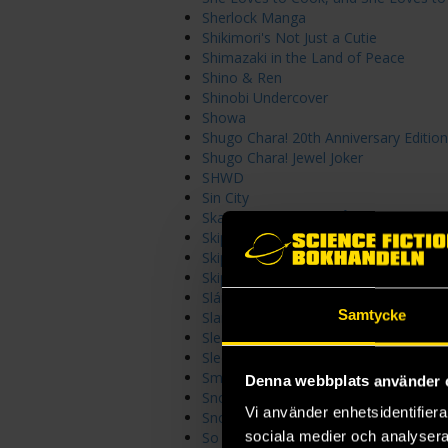
Sherlock Manga
Shikimori's Not Just a Cutie
Shimazaki in the Land of Peace
Shino & Ren
Shinobi Undercover
Showa
Shugo Chara! 20th Anniversary Edition
Shugo Chara! Jewel Joker
SHWD
Sin City
Skandinaviska Tjejen Åsa Upptäcker J
Skip and Loafer
Skip Beat
Skip Beat 3-in-1
Sláine - The Definitive Edition
Samtycke
Slam Dunk
Sleeping on Paper Boats
Sleepy Princess in the Demon Castle
Smoking Behind the Supermarket wit
Denna webbplats använder 
Snow Angel
Vi använder enhetsidentifierar
Snow White with the Red Hair
sociala medier och analysera 
So I'm a Spider So What