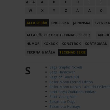
ALLA
A
B
C
D
E
F
W
X
Y
Z
Å
Ä
Ö
ALLA SPRÅK
ENGELSKA
JAPANSKA
SVENSKA
ALLA BÖCKER OCH TECKNADE SERIER
ANTOL
HUMOR
KOKBOK
KONSTBOK
KORTROMAN
TECKNA & MÅLA
TECKNAD SERIE
S
Saga Graphic Novels
Saga Hardcover
Saga of Tanya Evil
Sailor Moon Eternal Edition
Sailor Moon Naoko Takeuchi Collecti
Saint Seiya Zodiakens riddare
Saint Young Men
Sakamoto Days
Sakamoto Holidays