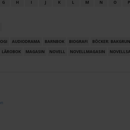
G
H
I
J
K
L
M
N
O
OGI
AUDIODRAMA
BARNBOK
BIOGRAFI
BÖCKER: BAKGRU
LÄROBOK
MAGASIN
NOVELL
NOVELLMAGASIN
NOVELLS
on