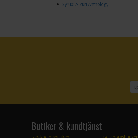
Syrup: A Yuri Anthology
Butiker & kundtjänst
Stockholmsbutiken
Göteborgsbutike