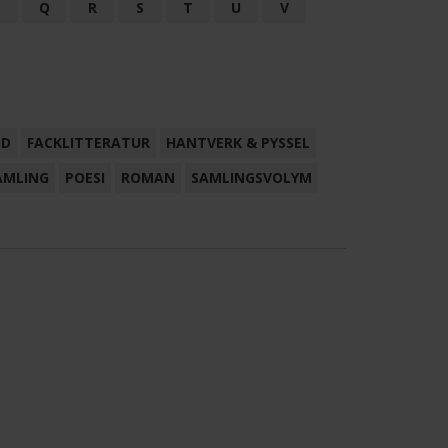
P
Q
R
S
T
U
V
ND
FACKLITTERATUR
HANTVERK & PYSSEL
AMLING
POESI
ROMAN
SAMLINGSVOLYM