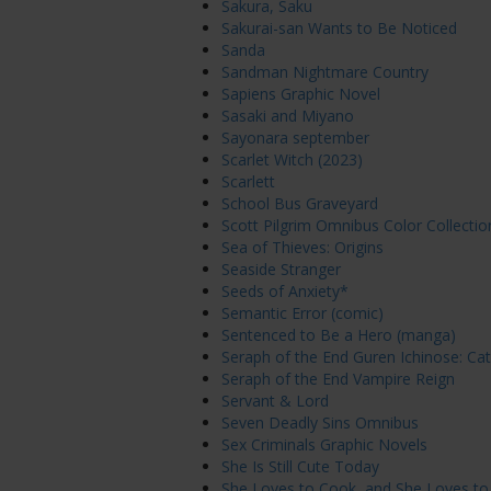
Sakura, Saku
Sakurai-san Wants to Be Noticed
Sanda
Sandman Nightmare Country
Sapiens Graphic Novel
Sasaki and Miyano
Sayonara september
Scarlet Witch (2023)
Scarlett
School Bus Graveyard
Scott Pilgrim Omnibus Color Collectio
Sea of Thieves: Origins
Seaside Stranger
Seeds of Anxiety*
Semantic Error (comic)
Sentenced to Be a Hero (manga)
Seraph of the End Guren Ichinose: Cat
Seraph of the End Vampire Reign
Servant & Lord
Seven Deadly Sins Omnibus
Sex Criminals Graphic Novels
She Is Still Cute Today
She Loves to Cook, and She Loves to