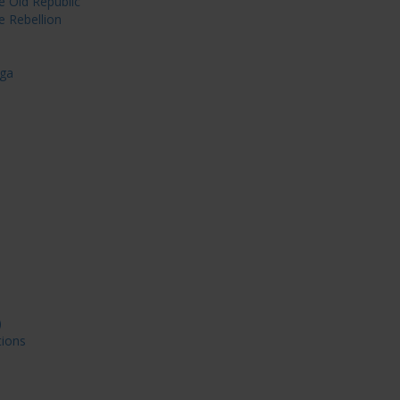
e Old Republic
e Rebellion
nga
)
tions