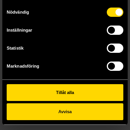
Samtyckesval
Nödvändig
Inställningar
Statistik
Marknadsföring
She Loves to Cook, and She Loves to Eat Vol 5
Sakaomi Yuzaki
219 kr
Tillåt alla
Beställ
Avvisa