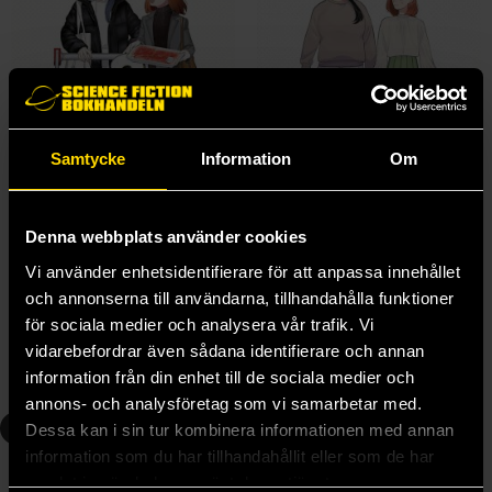
Samtycke
Information
Om
Denna webbplats använder cookies
She Loves to Cook, and She Loves to Eat Vol 3
She Loves to Cook, and She Loves to Eat Vol 4
Vi använder enhetsidentifierare för att anpassa innehållet
Sakaomi Yuzaki
Sakaomi Yuzaki
och annonserna till användarna, tillhandahålla funktioner
219 kr
219 kr
för sociala medier och analysera vår trafik. Vi
vidarebefordrar även sådana identifierare och annan
information från din enhet till de sociala medier och
Beställ
Beställ
annons- och analysföretag som vi samarbetar med.
5
Dessa kan i sin tur kombinera informationen med annan
information som du har tillhandahållit eller som de har
samlat in när du har använt deras tjänster.