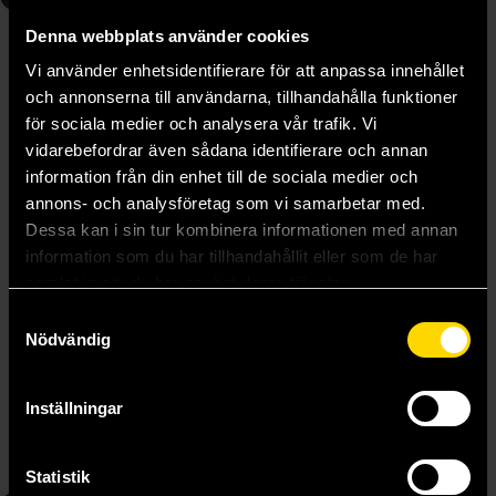
Denna webbplats använder cookies
Vi använder enhetsidentifierare för att anpassa innehållet
och annonserna till användarna, tillhandahålla funktioner
för sociala medier och analysera vår trafik. Vi
vidarebefordrar även sådana identifierare och annan
information från din enhet till de sociala medier och
annons- och analysföretag som vi samarbetar med.
Dessa kan i sin tur kombinera informationen med annan
information som du har tillhandahållit eller som de har
samlat in när du har använt deras tjänster.
Samtyckesval
Nödvändig
So I'm a Spider So What Vol 13
So I'm a Spider So What Vol 14
Baba Okina
Baba Okina
179 kr
179 kr
Inställningar
Läs mer
Läs mer
Statistik