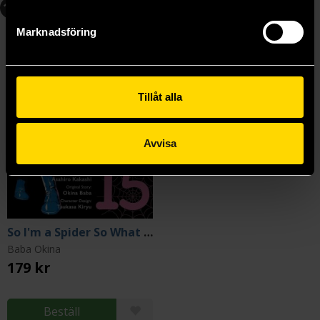
15
Marknadsföring
Tillåt alla
Avvisa
So I'm a Spider So What Vol 15
Baba Okina
179 kr
Beställ