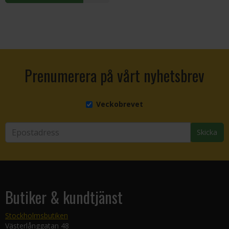
Prenumerera på vårt nyhetsbrev
Veckobrevet
Skicka
Butiker & kundtjänst
Stockholmsbutiken
Västerlånggatan 48