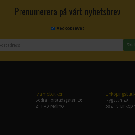
Prenumerera på vårt nyhetsbrev
Veckobrevet
Skic
n
Malmöbutiken
Linköpingsbuti
Södra Förstadsgatan 26
Nygatan 20
211 43 Malmö
582 19 Linköpi