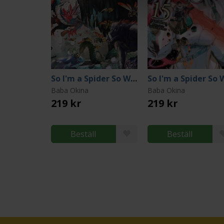
So I'm a Spider So What Light Novel 1
Baba Okina
Baba Okina
219 kr
219 kr
Beställ
Beställ