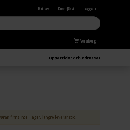
Butiker
Kundtjänst
Logga in
Varukorg
Öppettider och adresser
Varan finns inte i lager, längre leveranstid.