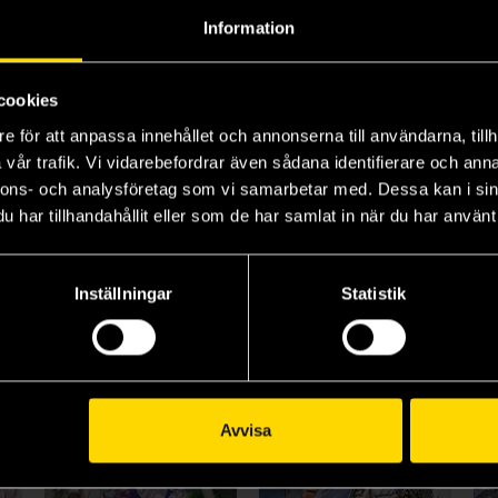
Information
So I'm a Spider So What Vol 2
So I'm a Spider So What Vol 3
So I'm a Spider So What Vol 12
Baba Okina
Baba Okina
Ba
cookies
179 kr
57 kr
17
Ord.
229 kr
e för att anpassa innehållet och annonserna till användarna, tillh
Längre leveranstid
vår trafik. Vi vidarebefordrar även sådana identifierare och anna
Beställ
Läs mer
nnons- och analysföretag som vi samarbetar med. Dessa kan i sin
har tillhandahållit eller som de har samlat in när du har använt 
Visa alla delar och format
Inställningar
Statistik
Avvisa