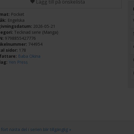
Lägg till på önskelista
rmat:
Pocket
råk:
Engelska
givningsdatum:
2026-05-21
egori:
Tecknad serie (Manga)
BN:
9798855427776
tikelnummer:
744954
al sidor:
178
fattare:
Baba Okina
lag:
Yen Press
t nästa del i serien blir tillgänglig »