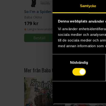
Samtycke
So I'm a Spider So What Vol 1
Baba Okina
Baba Okina
Denna webbplats använder 
179 kr
179 kr
Vi använder enhetsidentifierar
Längre leveranstid
Längre leveranstid
sociala medier och analysera 
Beställ
Beställ
till de sociala medier och a
med annan information som du 
Samtyckesval
Nödvändig
Mer från Baba Okina