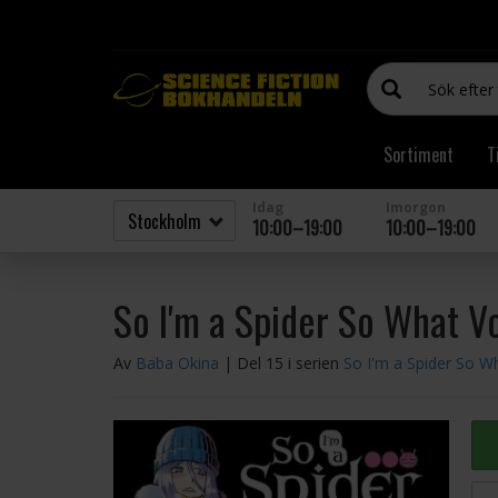
Sortiment
T
Idag
Imorgon
10:00–19:00
10:00–19:00
So I'm a Spider So What Vo
Av
Baba Okina
| Del 15 i serien
So I'm a Spider So W