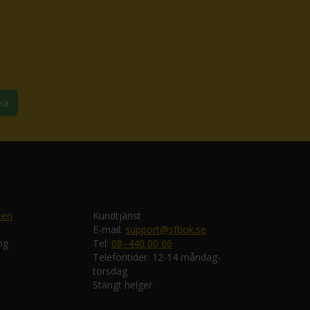
ka
ken
Kundtjänst
E-mail:
support@sfbok.se
ng
Tel:
08–440 00 66
Telefontider: 12-14 måndag-
torsdag
Stängt helger