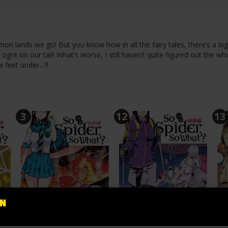
on lands we go! But you know how in all the fairy tales, there’s a big
 ogre on our tail! What’s worse, I still haven’t quite figured out the w
feet under...?!
3
12
13