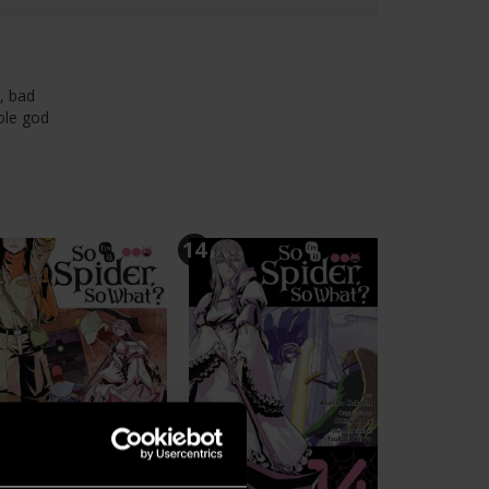
, bad
hole god
14