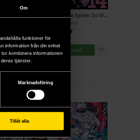
Om
So I'm a Spider So What Vol 13
So I'm a Spider So What Vol 14
ba Okina
Baba Okina
9 kr
179 kr
andahålla funktioner för
n information från din enhet
Läs mer
Beställ
 tur kombinera informationen
deras tjänster.
Marknadsföring
Tillåt alla