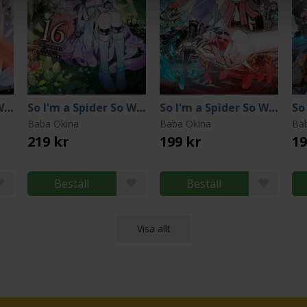
So I'm a Spider So What Light Novel 15
So I'm a Spider So What Light Novel 16
So I'm a Spider So What Light Novel 9
Baba Okina
Baba Okina
Ba
219 kr
199 kr
19
Beställ
Beställ
Visa allt