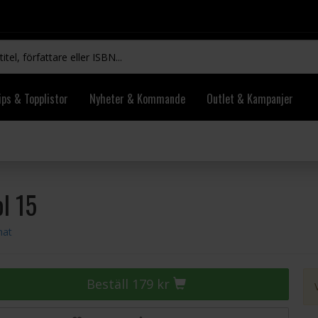
ips & Topplistor
Nyheter & Kommande
Outlet & Kampanjer
l 15
hat
Beställ 179 kr