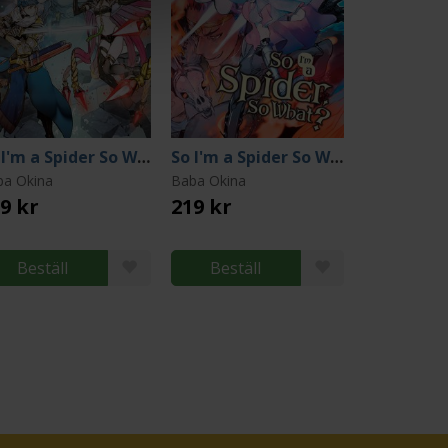
So I'm a Spider So What Light Novel 12
So I'm a Spider So What Light Novel 13
ba Okina
Baba Okina
9 kr
219 kr
Beställ
Beställ