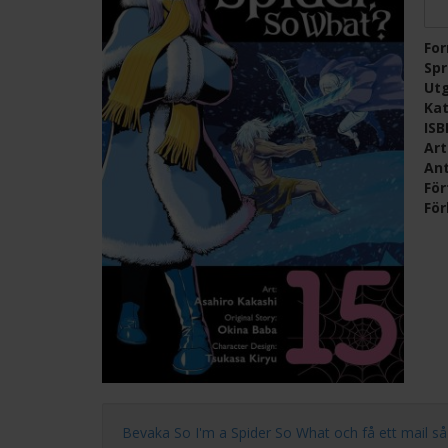
Fo
Sp
Ut
Kat
IS
Ar
Ant
För
För
Bevaka So I'm a Spider So What och få ett mail så for