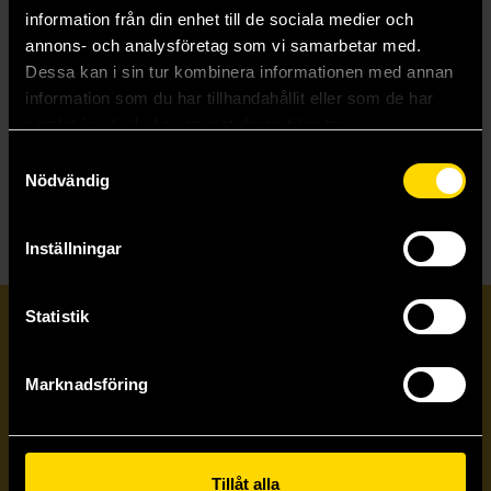
information från din enhet till de sociala medier och
Star Wars Legends Epic Collection: The New Republic Vol 7
annons- och analysföretag som vi samarbetar med.
Mike Richardson
Dessa kan i sin tur kombinera informationen med annan
480 kr
information som du har tillhandahållit eller som de har
samlat in när du har använt deras tjänster.
Samtyckesval
Beställ
Nödvändig
Inställningar
Statistik
Prenumerera på vårt nyhetsbrev
Marknadsföring
Veckobrevet
Skicka
Tillåt alla