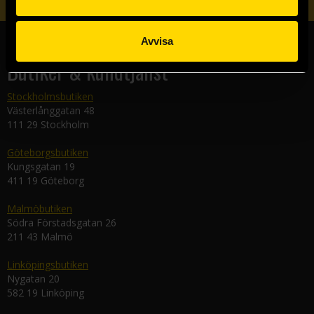
Avvisa
Butiker & kundtjänst
Stockholmsbutiken
Västerlånggatan 48
111 29 Stockholm
Göteborgsbutiken
Kungsgatan 19
411 19 Göteborg
Malmöbutiken
Södra Förstadsgatan 26
211 43 Malmö
Linköpingsbutiken
Nygatan 20
582 19 Linköping