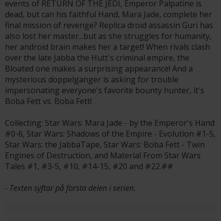
events of RETURN OF THE JEDI, Emperor Palpatine is
dead, but can his faithful Hand, Mara Jade, complete her
final mission of revenge? Replica droid assassin Guri has
also lost her master...but as she struggles for humanity,
her android brain makes her a target! When rivals clash
over the late Jabba the Hutt's criminal empire, the
Bloated one makes a surprising appearance! And a
mysterious doppelganger is asking for trouble
impersonating everyone's favorite bounty hunter, it's
Boba Fett vs. Boba Fett!
Collecting: Star Wars: Mara Jade - by the Emperor's Hand
#0-6, Star Wars: Shadows of the Empire - Evolution #1-5,
Star Wars: the JabbaTape, Star Wars: Boba Fett - Twin
Engines of Destruction, and Material From Star Wars
Tales #1, #3-5, #10, #14-15, #20 and #22.##
- Texten syftar på första delen i serien.