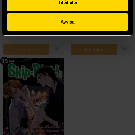
Tillåt alla
Skip Beat 3-in-1 Vol 8
Skip Beat 3-in-1 Vol 10
Avvisa
Yoshiki Nakamura
Yoshiki Nakamura
229 kr
179 kr
Läs mer
Läs mer
15