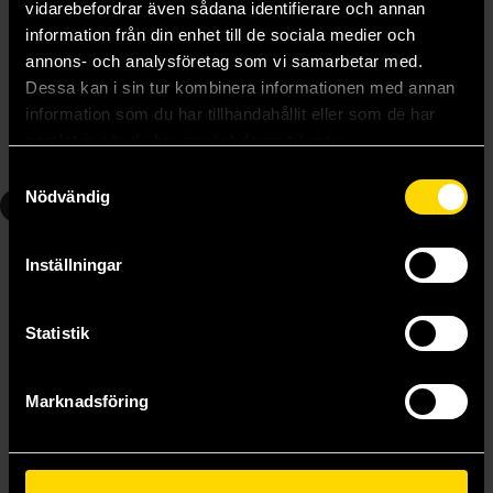
vidarebefordrar även sådana identifierare och annan
information från din enhet till de sociala medier och
Skip Beat 3-in-1 Vol 5
Skip Beat 3-in-1 Vol 6
annons- och analysföretag som vi samarbetar med.
Yoshiki Nakamura
Yoshiki Nakamura
Dessa kan i sin tur kombinera informationen med annan
219 kr
219 kr
information som du har tillhandahållit eller som de har
samlat in när du har använt deras tjänster.
Beställ
Läs mer
Samtyckesval
Nödvändig
8
10
Inställningar
Statistik
Marknadsföring