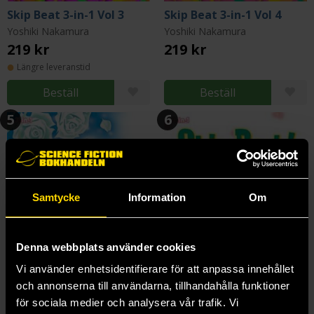
Skip Beat 3-in-1 Vol 3
Skip Beat 3-in-1 Vol 4
Yoshiki Nakamura
Yoshiki Nakamura
219 kr
219 kr
Längre leveranstid
Beställ
Beställ
5
6
Samtycke
Information
Om
Denna webbplats använder cookies
Vi använder enhetsidentifierare för att anpassa innehållet
och annonserna till användarna, tillhandahålla funktioner
för sociala medier och analysera vår trafik. Vi