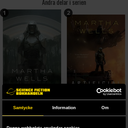
Andra delar i serien
1
2
Samtycke
Information
Om
All Systems Red
Artificial Condition
Martha Wells
Martha Wells
219 kr
299 kr
Denna webbplats använder cookies