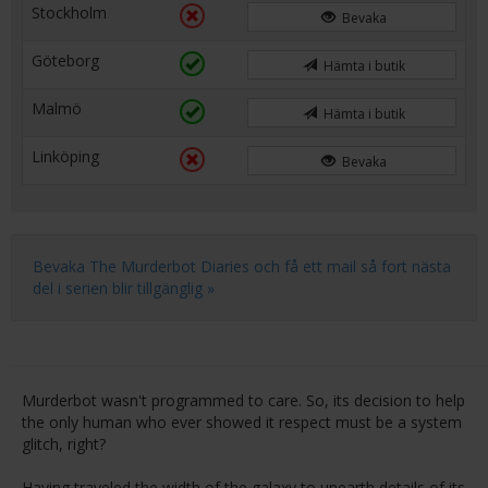
Stockholm
Bevaka
Göteborg
Hämta i butik
Malmö
Hämta i butik
Linköping
Bevaka
Bevaka The Murderbot Diaries och få ett mail så fort nästa
del i serien blir tillgänglig »
Murderbot wasn't programmed to care. So, its decision to help
the only human who ever showed it respect must be a system
glitch, right?
Having traveled the width of the galaxy to unearth details of its