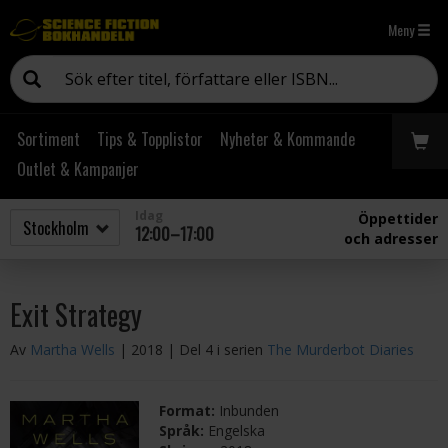
Meny
Sortiment
Tips & Topplistor
Nyheter & Kommande
Outlet & Kampanjer
Idag
Öppettider
12:00–17:00
och adresser
Exit Strategy
Av
Martha Wells
| 2018
| Del 4 i serien
The Murderbot Diaries
Format:
Inbunden
Språk:
Engelska