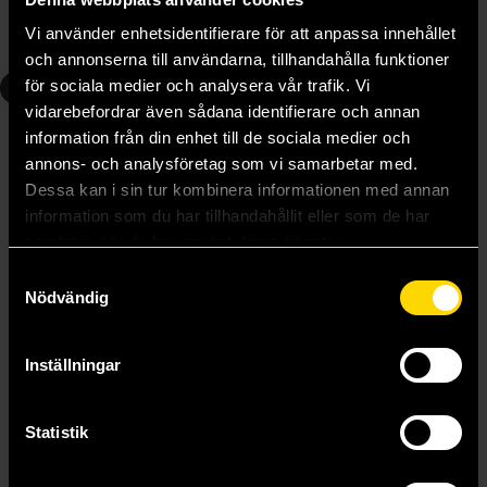
Längre leveranstid
Vi använder enhetsidentifierare för att anpassa innehållet
Beställ
Beställ
och annonserna till användarna, tillhandahålla funktioner
3
5
för sociala medier och analysera vår trafik. Vi
vidarebefordrar även sådana identifierare och annan
information från din enhet till de sociala medier och
annons- och analysföretag som vi samarbetar med.
Dessa kan i sin tur kombinera informationen med annan
information som du har tillhandahållit eller som de har
samlat in när du har använt deras tjänster.
Samtyckesval
Nödvändig
Inställningar
Statistik
Rogue Protocol
Network Effect
Martha Wells
Martha Wells