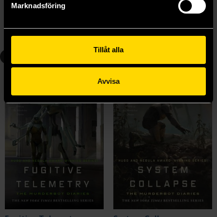
Marknadsföring
319 kr
389 kr
Längre leveranstid
Beställ
Beställ
Tillåt alla
6
7
Avvisa