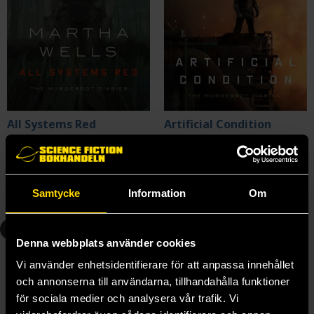
All Systems Red
Artificial Condition
Martha Wells
Martha Wells
219 kr
299 kr
Längre leveranstid
Samtycke
Information
Om
Beställ
Beställ
4
5
Denna webbplats använder cookies
Vi använder enhetsidentifierare för att anpassa innehållet
och annonserna till användarna, tillhandahålla funktioner
för sociala medier och analysera vår trafik. Vi