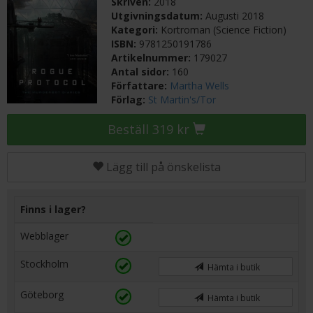
Skriven:
2018
Utgivningsdatum:
Augusti 2018
Kategori:
Kortroman (Science Fiction)
ISBN:
9781250191786
Artikelnummer:
179027
Antal sidor:
160
Författare:
Martha Wells
Förlag:
St Martin's/Tor
Beställ 319 kr
Lägg till på önskelista
Finns i lager?
Webblager
Stockholm
Hämta i butik
Göteborg
Hämta i butik