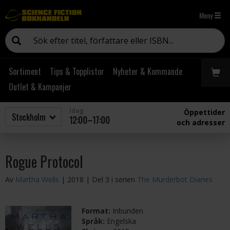
Meny
Sortiment
Tips & Topplistor
Nyheter & Kommande
Outlet & Kampanjer
Idag
Öppettider
12:00–17:00
och adresser
Rogue Protocol
Av
Martha Wells
| 2018
| Del 3 i serien
The Murderbot Diaries
Format:
Inbunden
Språk:
Engelska