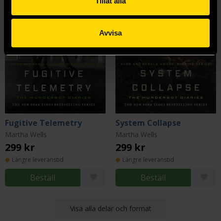
Tillåt alla
Avvisa
Fugitive Telemetry
System Collapse
Martha Wells
Martha Wells
299 kr
299 kr
Längre leveranstid
Längre leveranstid
Beställ
Beställ
Visa alla delar och format