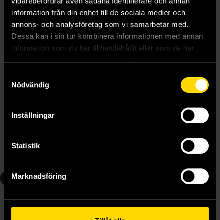
vidarebefordrar även sådana identifierare och annan
information från din enhet till de sociala medier och
annons- och analysföretag som vi samarbetar med.
Dessa kan i sin tur kombinera informationen med annan
information som du har tillhandahållit eller som de har
samlat in när du har använt deras tjänster.
Samtyckesval
Nödvändig
Exit Strategy
Network Effect
Inställningar
Martha Wells
Martha Wells
299 kr
389 kr
Längre leveranstid
Längre leveranstid
Statistik
Beställ
Beställ
6
7
Marknadsföring