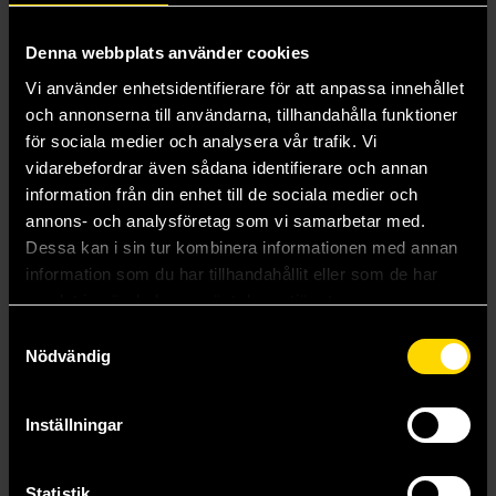
Denna webbplats använder cookies
Vi använder enhetsidentifierare för att anpassa innehållet
Witch King
och annonserna till användarna, tillhandahålla funktioner
Martha Wells
för sociala medier och analysera vår trafik. Vi
259 kr
vidarebefordrar även sådana identifierare och annan
Längre leveranstid
information från din enhet till de sociala medier och
annons- och analysföretag som vi samarbetar med.
Beställ
Dessa kan i sin tur kombinera informationen med annan
information som du har tillhandahållit eller som de har
samlat in när du har använt deras tjänster.
Visa alla delar och format
Samtyckesval
Nödvändig
Mer från Martha Wells
Inställningar
Statistik