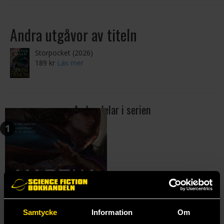
Andra utgåvor av titeln
Storpocket (2026)
189 kr
Läs mer
Andra delar i serien
1
Samtycke
Information
Om