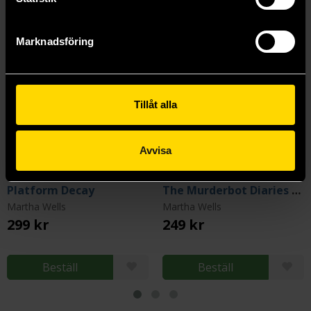
Marknadsföring
Tillåt alla
Avvisa
Platform Decay
The Murderbot Diaries Vol. 1
Martha Wells
Martha Wells
299 kr
249 kr
Beställ
Beställ