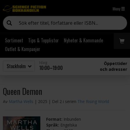
Meny
Sortiment
Tips & Topplistor
Nyheter & Kommande
Outlet & Kampanjer
Idag
Öppettider
10:00–19:00
och adresser
Queen Demon
Av
Martha Wells
| 2025
| Del 2 i serien
The Rising World
Format:
Inbunden
Språk:
Engelska