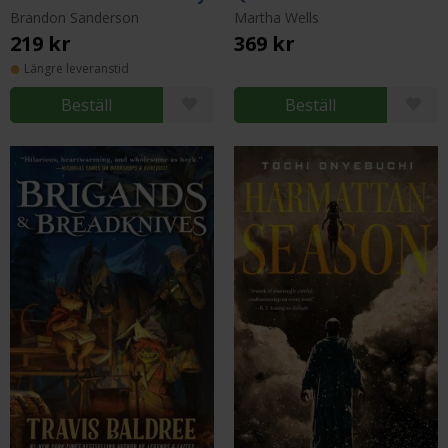
Brandon Sanderson
Martha Wells
219 kr
369 kr
Längre leveranstid
Beställ
Beställ