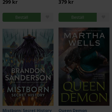
299 kr
379 kr
Beställ
Beställ
Mistborn: Secret History
Queen Demon