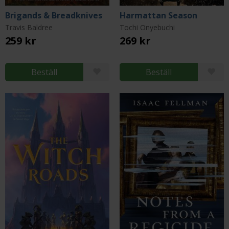
Brigands & Breadknives
Harmattan Season
Travis Baldree
Tochi Onyebuchi
259 kr
269 kr
Beställ
Beställ