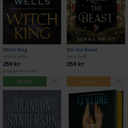
Witch King
Kill the Beast
Martha Wells
Serra Swift
259 kr
359 kr
Längre leveranstid
Beställ
Läs mer