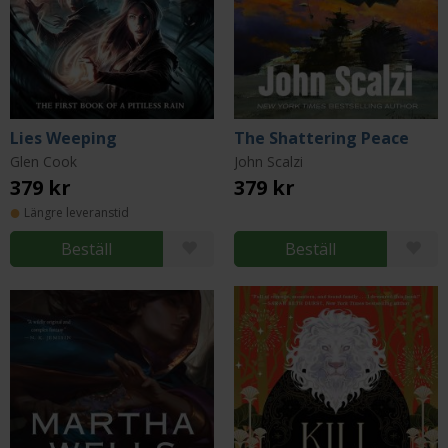
Lies Weeping
The Shattering Peace
Glen Cook
John Scalzi
379 kr
379 kr
Längre leveranstid
Beställ
Beställ