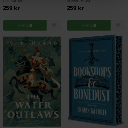
Cat Rambo
Steven Brust
259 kr
259 kr
Beställ
Beställ