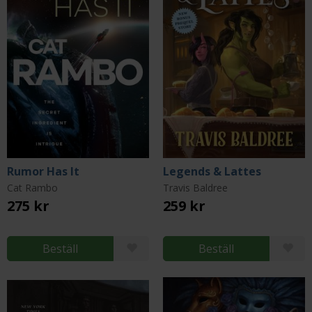
Rumor Has It
Legends & Lattes
Cat Rambo
Travis Baldree
275 kr
259 kr
Beställ
Beställ