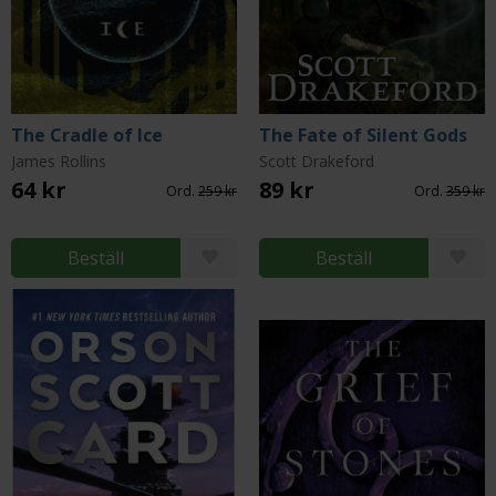
The Cradle of Ice
The Fate of Silent Gods
James Rollins
Scott Drakeford
64 kr
89 kr
Ord.
259 kr
Ord.
359 kr
Beställ
Beställ