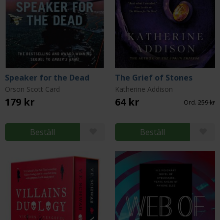
Speaker for the Dead
The Grief of Stones
Orson Scott Card
Katherine Addison
179 kr
64 kr
Ord.
259 kr
Beställ
Beställ