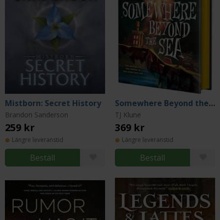
Mistborn: Secret History
Somewhere Beyond the Sea
Brandon Sanderson
TJ Klune
259 kr
369 kr
Längre leveranstid
Längre leveranstid
Beställ
Beställ