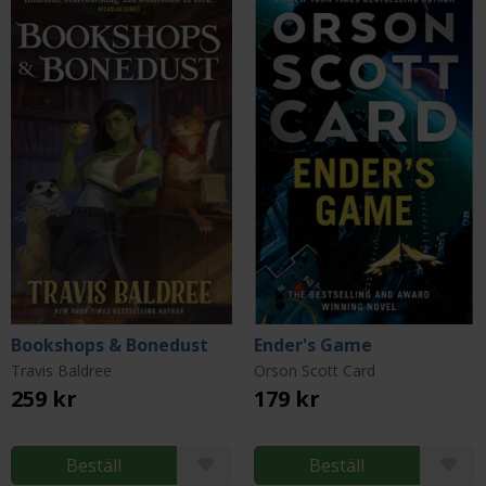
Bookshops & Bonedust
Ender's Game
Travis Baldree
Orson Scott Card
259 kr
179 kr
Beställ
Beställ