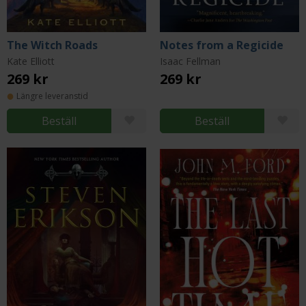
The Witch Roads
Notes from a Regicide
Kate Elliott
Isaac Fellman
269 kr
269 kr
Längre leveranstid
Beställ
Beställ