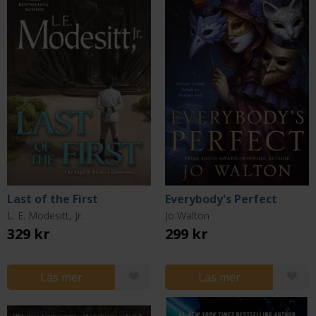
Last of the First
Everybody's Perfect
L. E. Modesitt, Jr.
Jo Walton
329 kr
299 kr
Läs mer
Läs mer