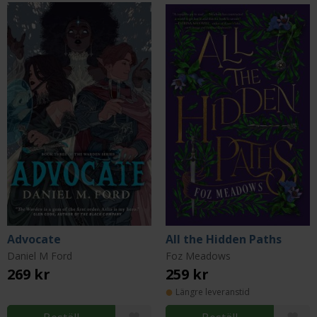
Advocate
All the Hidden Paths
Daniel M Ford
Foz Meadows
269 kr
259 kr
Längre leveranstid