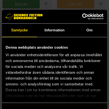
Beställ
Läs mer
Samtycke
Information
Om
Denna webbplats använder cookies
Vi använder enhetsidentifierare för att anpassa innehållet
och annonserna till användarna, tillhandahålla funktioner
för sociala medier och analysera vår trafik. Vi
vidarebefordrar även sådana identifierare och annan
information från din enhet till de sociala medier och
annons- och analysföretag som vi samarbetar med.
Dessa kan i sin tur kombinera informationen med annan
The Vampire Tapestry
Starter Villain
information som du har tillhandahållit eller som de har
Suzy McKee Charnas
John Scalzi
samlat in när du har använt deras tjänster.
319 kr
199 kr