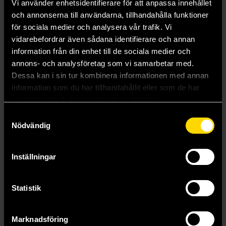
Vi använder enhetsidentifierare för att anpassa innehållet
Fuzzy Nation
Agent to the Stars
och annonserna till användarna, tillhandahålla funktioner
John Scalzi
John Scalzi
för sociala medier och analysera vår trafik. Vi
159 kr
159 kr
vidarebefordrar även sådana identifierare och annan
information från din enhet till de sociala medier och
Längre leveranstid
Längre leveranstid
annons- och analysföretag som vi samarbetar med.
Beställ
Beställ
Dessa kan i sin tur kombinera informationen med annan
information som du har tillhandahållit eller som de har
samlat in när du har använt deras tjänster.
Samtyckesval
Nödvändig
Inställningar
Statistik
Marknadsföring