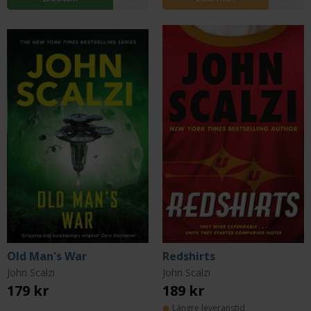
Old Man's War
Redshirts
John Scalzi
John Scalzi
179 kr
189 kr
Längre leveranstid