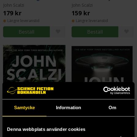
John Scalzi
John Scalzi
179 kr
159 kr
Längre leveranstid
Längre leveranstid
Beställ
Beställ
Samtycke
Information
Om
Denna webbplats använder cookies