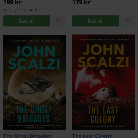
199 kr
179 kr
Längre leveranstid
Beställ
Beställ
The Ghost Brigades
The Last Colony