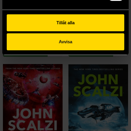
The End of All Things
The Consuming Fire
Tillåt alla
John Scalzi
John Scalzi
179 kr
179 kr
Längre leveranstid
Längre leveranstid
Avvisa
Beställ
Beställ