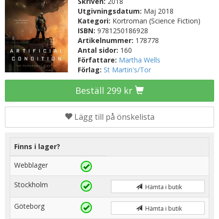
Skriven:
2018
Utgivningsdatum:
Maj 2018
Kategori:
Kortroman (Science Fiction)
ISBN:
9781250186928
Artikelnummer:
178778
Antal sidor:
160
Författare:
Martha Wells
Förlag:
St Martin's/Tor
Beställ 299 kr
Lägg till på önskelista
Finns i lager?
Webblager
Stockholm
Hämta i butik
Göteborg
Hämta i butik