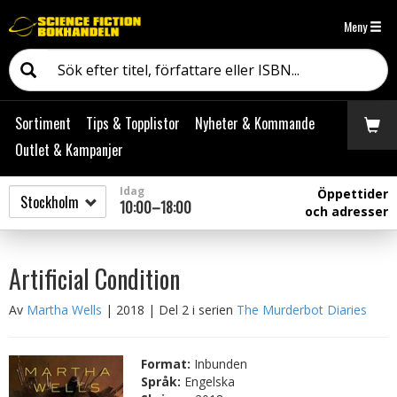
Meny
Sortiment
Tips & Topplistor
Nyheter & Kommande
Outlet & Kampanjer
Idag
Öppettider
10:00–18:00
och adresser
Artificial Condition
Av
Martha Wells
| 2018
| Del 2 i serien
The Murderbot Diaries
Format:
Inbunden
Språk:
Engelska