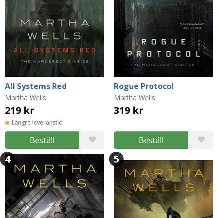
All Systems Red
Rogue Protocol
Martha Wells
Martha Wells
219 kr
319 kr
Längre leveranstid
Beställ
Beställ
4
5