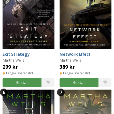
Exit Strategy
Network Effect
Martha Wells
Martha Wells
299 kr
389 kr
Längre leveranstid
Längre leveranstid
Beställ
Beställ
6
7