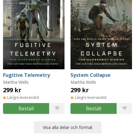
Fugitive Telemetry
System Collapse
Martha Wells
Martha Wells
299 kr
299 kr
Längre leveranstid
Längre leveranstid
Beställ
Beställ
Visa alla delar och format