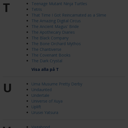
T
Teenage Mutant Ninja Turtles
Tetris
That Time I Got Reincarnated as a Slime
The Amazing Digital Circus
The Ancient Magus' Bride
The Apothecary Diaries
The Black Company
The Bone Orchard Mythos
The Chantiverse
The Covenant Books
The Dark Crystal
Visa alla på T
U
Uma Musume Pretty Derby
Undaunted
Undertale
Universe of Xuya
Uplift
Urusei Yatsura
Vagabond