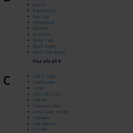
Bamse
Banana Fish
Bas-Lag
Beetlejuice
Berserk
BioShock
Birdie Tam
Black Butler
Black Tide Rising
Visa alla på B
C
Call of Duty
Castlevania
Catan
Cats Cats Cats
Celeste
Chainsaw Man
Chi's Sweet Home
Chiikawa
Clair Obscur
CLAMP