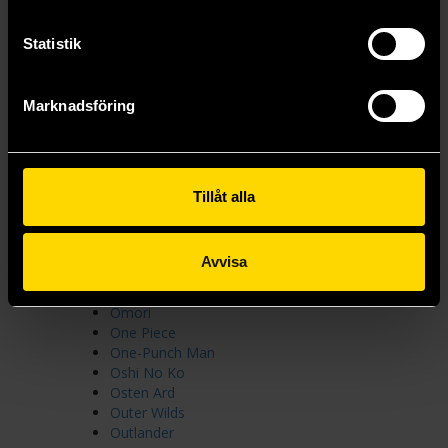
Naruto
NASA
Necromunda
Statistik
Nelly Rapp - monsteragent
Neon Genesis Evangelion
Neon Lords of the Toxic Wasteland
Marknadsföring
Nicebleed
Nightmare on Elm Street
Nintendo
Norrsken
Tillåt alla
O
Oh My Pop!
Okami
Avvisa
Old Man's War
Old-School Essentials
Omori
One Piece
One-Punch Man
Oshi No Ko
Osten Ard
Outer Wilds
Outlander