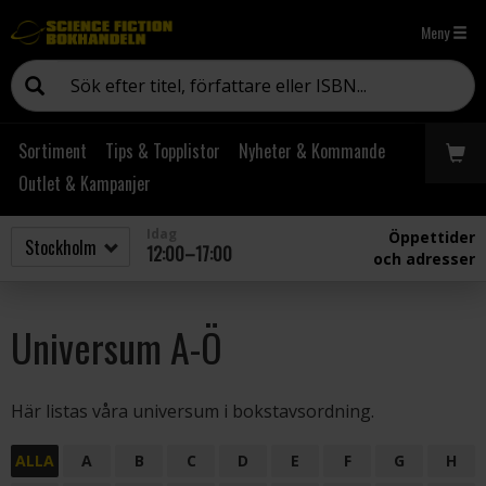
Meny
Sortiment
Tips & Topplistor
Nyheter & Kommande
Outlet & Kampanjer
Idag
Öppettider
12:00–17:00
och adresser
Universum A-Ö
Här listas våra universum i bokstavsordning.
ALLA
A
B
C
D
E
F
G
H