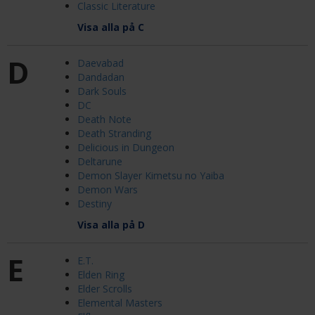
Classic Literature
Visa alla på C
D
Daevabad
Dandadan
Dark Souls
DC
Death Note
Death Stranding
Delicious in Dungeon
Deltarune
Demon Slayer Kimetsu no Yaiba
Demon Wars
Destiny
Visa alla på D
E
E.T.
Elden Ring
Elder Scrolls
Elemental Masters