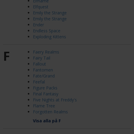
Elfhame
Elfquest
Emily the Strange
Emily the Strange
Ender
Endless Space
Exploding Kittens
F
Faery Realms
Fairy Tail
Fallout
Fantomen
Fate/Grand
Feefal
Figure Packs
Final Fantasy
Five Nights at Freddy's
Flame Tree
Forgotten Realms
Visa alla på F