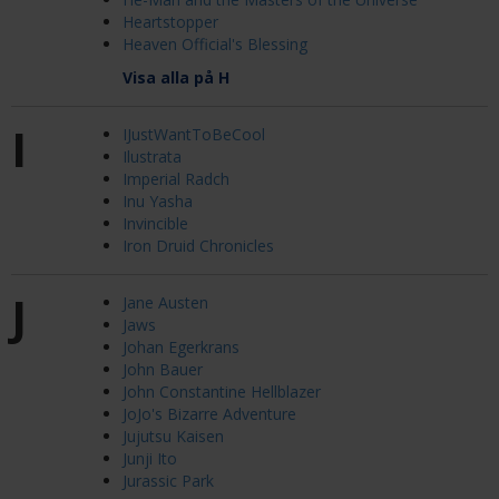
Heartstopper
Heaven Official's Blessing
Visa alla på H
I
IJustWantToBeCool
Ilustrata
Imperial Radch
Inu Yasha
Invincible
Iron Druid Chronicles
J
Jane Austen
Jaws
Johan Egerkrans
John Bauer
John Constantine Hellblazer
JoJo's Bizarre Adventure
Jujutsu Kaisen
Junji Ito
Jurassic Park