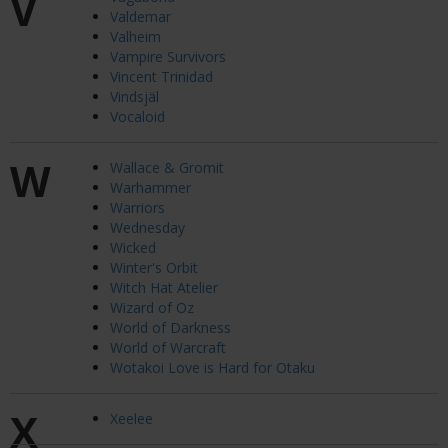
V
Valdemar
Valheim
Vampire Survivors
Vincent Trinidad
Vindsjäl
Vocaloid
W
Wallace & Gromit
Warhammer
Warriors
Wednesday
Wicked
Winter's Orbit
Witch Hat Atelier
Wizard of Oz
World of Darkness
World of Warcraft
Wotakoi Love is Hard for Otaku
X
Xeelee