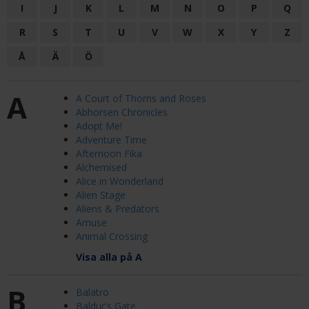
I
J
K
L
M
N
O
P
Q
R
S
T
U
V
W
X
Y
Z
Å
Ä
Ö
A
A Court of Thorns and Roses
Abhorsen Chronicles
Adopt Me!
Adventure Time
Afternoon Fika
Alchemised
Alice in Wonderland
Alien Stage
Aliens & Predators
Amuse
Animal Crossing
Visa alla på A
B
Balatro
Baldur's Gate