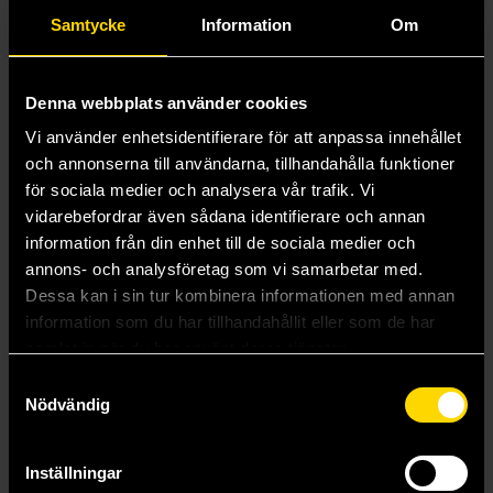
Lock In
Samtycke
Information
Om
Lord of the Rings
Lost
Lost Fleet
Denna webbplats använder cookies
Visa alla på L
Vi använder enhetsidentifierare för att anpassa innehållet
M
Magic the Gathering
och annonserna till användarna, tillhandahålla funktioner
Marvel
för sociala medier och analysera vår trafik. Vi
Mass Effect
vidarebefordrar även sådana identifierare och annan
Mega Man
information från din enhet till de sociala medier och
Metabarons Universe
annons- och analysföretag som vi samarbetar med.
Metal Gear Solid
Metro
Dessa kan i sin tur kombinera informationen med annan
Metroid
information som du har tillhandahållit eller som de har
Minecraft
samlat in när du har använt deras tjänster.
Mobile Suit Gundam
Samtyckesval
Mofusand
Nödvändig
Visa alla på M
N
Narnia
Inställningar