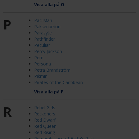
Visa alla på O
P
Pac-Man
Paksenarrion
Parasyte
Pathfinder
Peculiar
Percy Jackson
Pern
Persona
Petra Brandström
Pikmin
Pirates of the Caribbean
Visa alla på P
R
Rebel Girls
Reckoners
Red Dwarf
Red Queen
Red Rising
Remembrance of Earth's Past