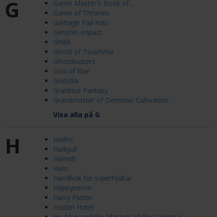
G
Game Master's Book of...
Game of Thrones
Garbage Pail Kids
Genshin Impact
Ghibli
Ghost of Tsushima
Ghostbusters
God of War
Godzilla
Granblue Fantasy
Grandmaster of Demonic Cultivation
Visa alla på G
H
Hades
Haikyu!!
Hainish
Halo
Handbok för superhjältar
Happyneron
Harry Potter
Hazbin Hotel
He-Man and the Masters of the Universe