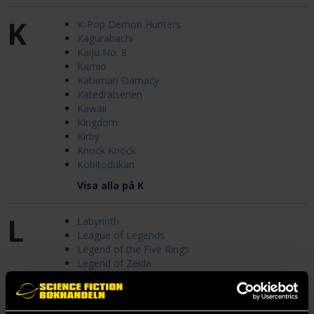
K
K-Pop Demon Hunters
Kagurabachi
Kaiju No. 8
Kamio
Katamari Damacy
Katedralserien
Kawaii
Kingdom
Kirby
Knock Knock
Kobitodukan
Visa alla på K
L
Labyrinth
League of Legends
Legend of the Five Rings
Legend of Zelda
Lego
Liaden Universe
Life is Strange