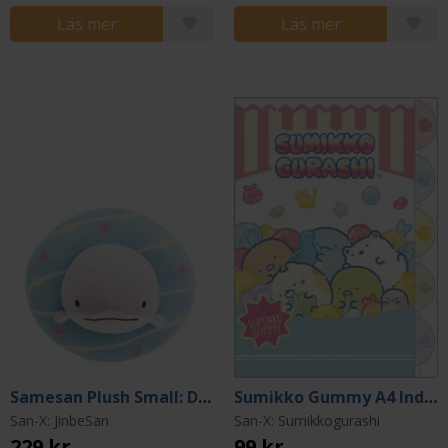
Läs mer
Läs mer
Samesan Plush Small: Donut Island
Sumikko Gummy A4 Index Folder
San-X: JinbeSan
San-X: Sumikkogurashi
229 kr
99 kr