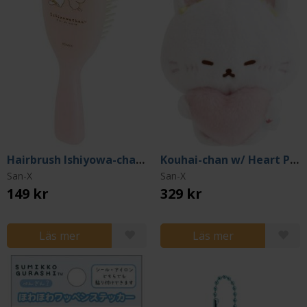
Hairbrush Ishiyowa-chan My Favorite Character
Kouhai-chan w/ Heart Plush Medium
San-X
San-X
149 kr
329 kr
Läs mer
Läs mer