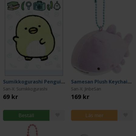
Sumikkogurashi Penguin? Patch
Samesan Plush Keychain: Donut Island
San-X: Sumikkogurashi
San-X: JinbeSan
69 kr
169 kr
Beställ
Läs mer