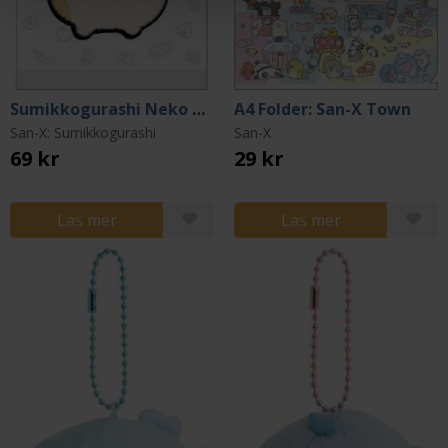
Sumikkogurashi Neko Patch
A4 Folder: San-X Town
San-X: Sumikkogurashi
San-X
69 kr
29 kr
Läs mer
Läs mer