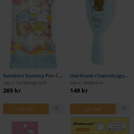
Sumikko Gummy Pen Case
Hairbrush Chairoikoguma
San-X: Sumikkogurashi
San-X: Rilakkuma
269 kr
149 kr
Läs mer
Läs mer