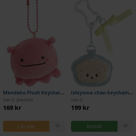
Mendako Plush Keychain: Donut Island
Ishiyowa-chan keychain w/ Mirror
San-X: JinbeSan
San-X
169 kr
199 kr
Läs mer
Beställ