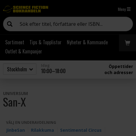
Meny
Sortiment
Tips & Topplistor
Nyheter & Kommande
Outlet & Kampanjer
Idag
Öppettider
10:00–18:00
och adresser
UNIVERSUM
San-X
VÄLJ EN UNDERAVDELNING
JinbeSan
Rilakkuma
Sentimental Circus