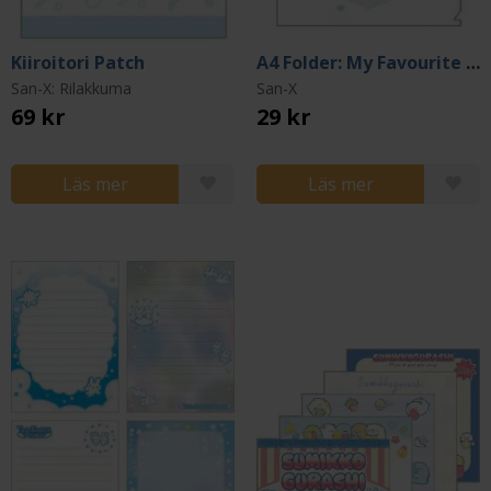
Kiiroitori Patch
A4 Folder: My Favourite Character Ishiyowa-chan
San-X: Rilakkuma
San-X
69 kr
29 kr
Läs mer
Läs mer