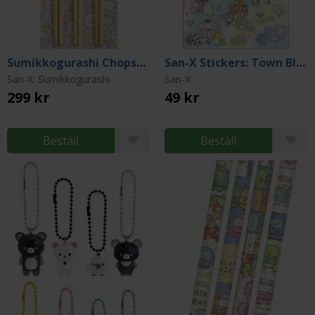
Sumikkogurashi Chopstick - Set of 3 Pairs - 23 cm
San-X Stickers: Town Blue
San-X: Sumikkogurashi
San-X
299 kr
49 kr
Beställ
Beställ