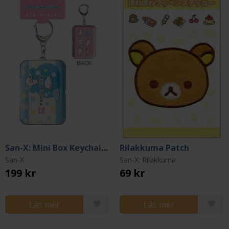
San-X: Mini Box Keychain - Mamegoma
Rilakkuma Patch
San-X
San-X: Rilakkuma
199 kr
69 kr
Läs mer
Läs mer