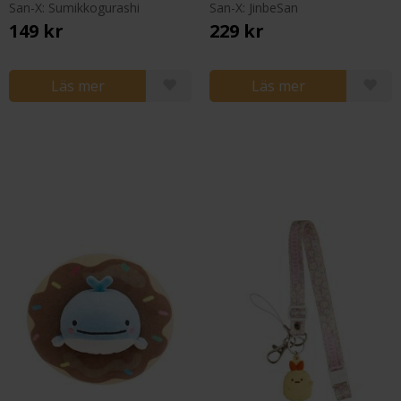
San-X: Sumikkogurashi
San-X: JinbeSan
149 kr
229 kr
Läs mer
Läs mer