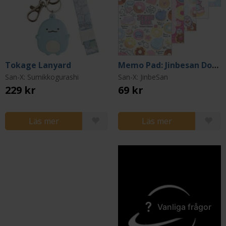
Tokage Lanyard
Memo Pad: Jinbesan Donut Island
San-X: Sumikkogurashi
San-X: JinbeSan
229 kr
69 kr
Läs mer
Läs mer
Vanliga frågor