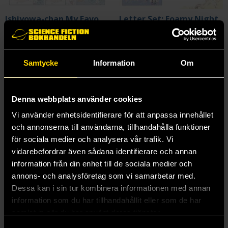
Ishiyowa-chan My Favourite Character Letter Set
Letter Set: Foamy Night
San-X
San-X: Sentimental Circus
99 kr
99 kr
Samtycke
Information
Om
Beställ
Läs mer
Denna webbplats använder cookies
Vi använder enhetsidentifierare för att anpassa innehållet
och annonserna till användarna, tillhandahålla funktioner
för sociala medier och analysera vår trafik. Vi
vidarebefordrar även sådana identifierare och annan
information från din enhet till de sociala medier och
annons- och analysföretag som vi samarbetar med.
Dessa kan i sin tur kombinera informationen med annan
information som du har tillhandahållit eller som de har
samlat in när du har använt deras tjänster.