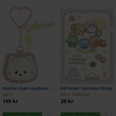
Kouhai-chan keychain w/ Mirror
A4 Folder: Sumikko Ninja
San-X
San-X: Rilakkuma
199 kr
29 kr