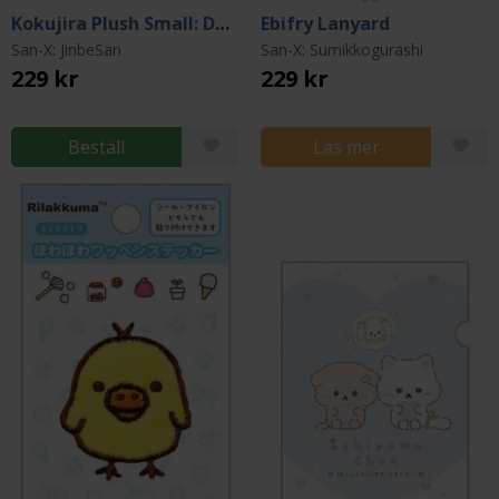
Kokujira Plush Small: Donut Island
Ebifry Lanyard
San-X: JinbeSan
San-X: Sumikkogurashi
229 kr
229 kr
Beställ
Läs mer