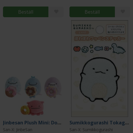
Beställ
Beställ
Jinbesan Plush Mini: Donut Island (Blind Pack)
Sumikkogurashi Tokage Patch
San-X: JinbeSan
San-X: Sumikkogurashi