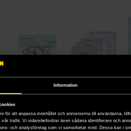
Information
et: Foamy Night
Flake Seal Stickers: Foamy Night
Foamy Night Memo Pad
us
San-X: Sentimental Circus
San-X: Sentimental Circus
San
69 kr
69 kr
29
cookies
e för att anpassa innehållet och annonserna till användarna, tillh
Beställ
Läs mer
vår trafik. Vi vidarebefordrar även sådana identifierare och anna
nnons- och analysföretag som vi samarbetar med. Dessa kan i sin