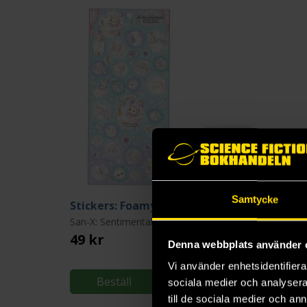
Samtycke
Stickers: Foamy Night
Letter S
San-X: Sentimental Circus
San-X: Sentimental Circ
49 kr
99 kr
Denna webbplats använder 
Vi använder enhetsidentifierar
Beställ
Läs mer
sociala medier och analysera 
till de sociala medier och a