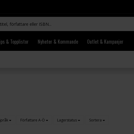
ips & Topplistor
Nyheter & Kommande
Outlet & Kampanjer
Språk
Författare A-Ö
Lagerstatus
Sortera