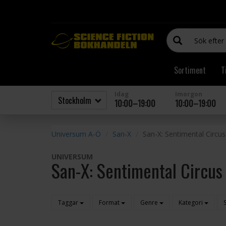
Sortiment
T
Idag
Imorgon
10:00–19:00
10:00–19:00
Universum A-Ö
San-X
San-X: Sentimental Circus
UNIVERSUM
San-X: Sentimental Circus
Taggar
Format
Genre
Kategori