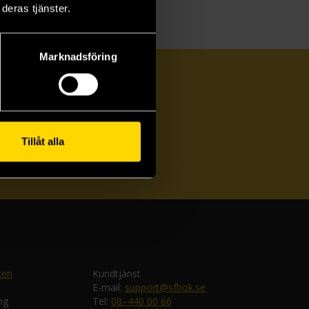
deras tjänster.
Marknadsföring
Tillåt alla
ka
ken
Kundtjänst
E-mail:
support@sfbok.se
ng
Tel:
08–440 00 66