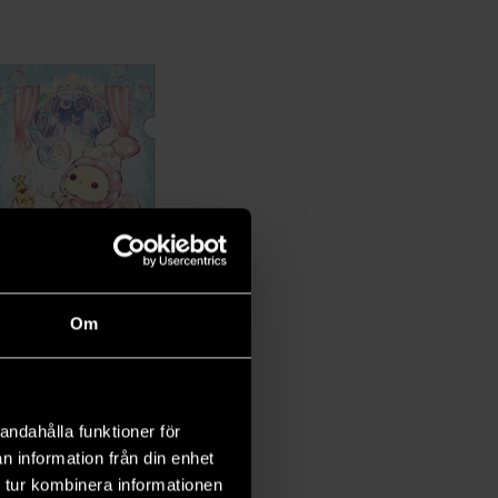
Om
A4 Folder: Sentimental Circus Bubble Bath
-X: Sentimental Circus
 kr
andahålla funktioner för
Läs mer
n information från din enhet
 tur kombinera informationen