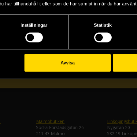
har tillhandahållit eller som de har samlat in när du har använt 
Inställningar
Statistik
Prenumerera på vårt nyhetsbrev
Veckobrevet
Avvisa
Skic
n
Malmöbutiken
Linköpingsbuti
Södra Förstadsgatan 26
Nygatan 20
211 43 Malmö
582 19 Linköpi