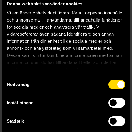
Denna webbplats använder cookies
Vi använder enhetsidentifierare för att anpassa innehållet
och annonserna till användarna, tillhandahålla funktioner
för sociala medier och analysera vår trafik. Vi
vidarebefordrar även sådana identifierare och annan
information från din enhet till de sociala medier och
annons- och analysföretag som vi samarbetar med.
Dessa kan i sin tur kombinera informationen med annan
Sumikko Ninja Stickers
Sumikkogurashi Chopstick - Set of 3 Pairs - 23 cm
information som du har tillhandahållit eller som de har
San-X: Sumikkogurashi
San-X: Sumikkogurashi
samlat in när du har använt deras tjänster.
49 kr
299 kr
Samtyckesval
Nödvändig
Beställ
Beställ
Inställningar
Visa allt
Statistik