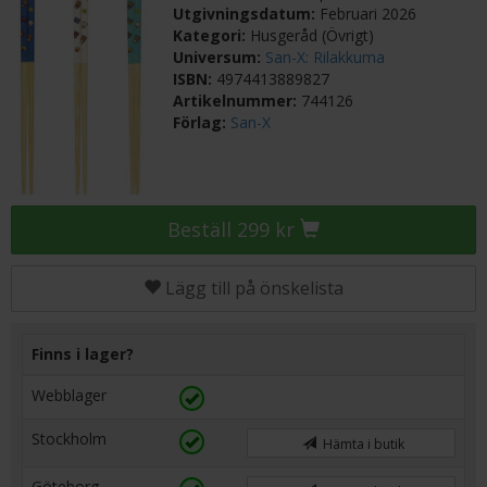
Utgivningsdatum:
Februari 2026
Kategori:
Husgeråd (Övrigt)
Universum:
San-X: Rilakkuma
ISBN:
4974413889827
Artikelnummer:
744126
Förlag:
San-X
Beställ 299 kr
Lägg till på önskelista
Finns i lager?
Webblager
Stockholm
Hämta i butik
Göteborg