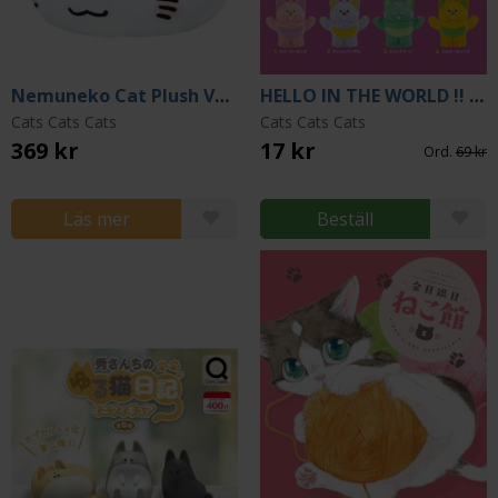
Nemuneko Cat Plush Version A 35 cm
HELLO IN THE WORLD !! Momozaza Figure Collection Vol. 1 Box (Blind Pack)
Cats Cats Cats
Cats Cats Cats
369 kr
17 kr
Ord.
69 kr
Läs mer
Beställ