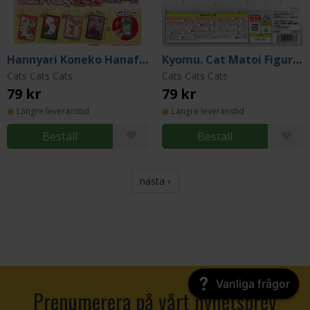
Hannyari Koneko Hanafuda Pass Case (Gacha)
Kyomu. Cat Matoi Figure (Gacha)
Cats Cats Cats
Cats Cats Cats
79 kr
79 kr
Längre leveranstid
Längre leveranstid
Beställ
Beställ
nästa ›
Vanliga frågor
Prenumerera på vårt nyhetsbrev