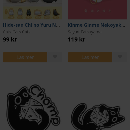
Hide-san Chi no Yuru Neko Nikki Mini Figure Capsule (Gacha)
Kinme Ginme Nekoyakata Vol 2 (Japansk)
Cats Cats Cats
Sayuri Tatsuyama
99 kr
119 kr
Läs mer
Läs mer