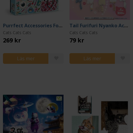
Purrfect Accessories Foil Puzzle 500 pcs (Pussel)
Tail Furifuri Nyanko Accessory Fuwafuwa Flocky (Gacha)
Cats Cats Cats
Cats Cats Cats
269 kr
79 kr
Läs mer
Läs mer