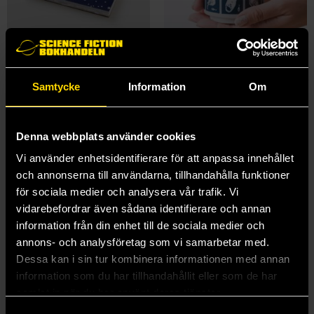
NYASA Memo Pad
Gorogoro Neko Japanese Teacup
Cats Cats Cats
Cats Cats Cats
Samtycke
Information
Om
69 kr
249 kr
Denna webbplats använder cookies
Läs mer
Beställ
Vi använder enhetsidentifierare för att anpassa innehållet
och annonserna till användarna, tillhandahålla funktioner
för sociala medier och analysera vår trafik. Vi
vidarebefordrar även sådana identifierare och annan
information från din enhet till de sociala medier och
annons- och analysföretag som vi samarbetar med.
Dessa kan i sin tur kombinera informationen med annan
information som du har tillhandahållit eller som de har
samlat in när du har använt deras tjänster.