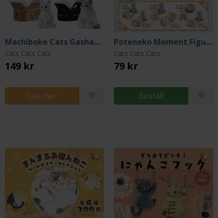
Machiboke Cats Gashapon Mini Figures 4 cm (Blind Pack)
Poteneko Moment Figure (Gacha)
Cats Cats Cats
Cats Cats Cats
149 kr
79 kr
Läs mer
Beställ