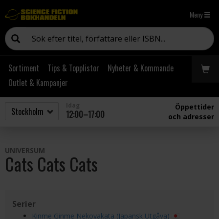
Meny
Sortiment
Tips & Topplistor
Nyheter & Kommande
Outlet & Kampanjer
Idag
Öppettider
12:00–17:00
och adresser
UNIVERSUM
Cats Cats Cats
Serier
Kinme Ginme Nekoyakata (Japansk Utgåva)