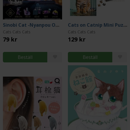
Sinobi Cat -Nyanpou OO no Jutsu- Capsule (Gacha)
Cats on Catnip Mini Puzzles (Miniature Gift Kit)
Cats Cats Cats
Cats Cats Cats
79 kr
129 kr
Beställ
Beställ