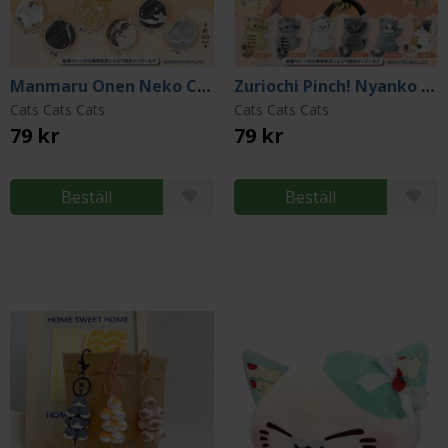
Manmaru Onen Neko Comb & Mirror Collection (Gacha)
Zuriochi Pinch! Nyanko Hook (Gacha)
Cats Cats Cats
Cats Cats Cats
79 kr
79 kr
Beställ
Beställ