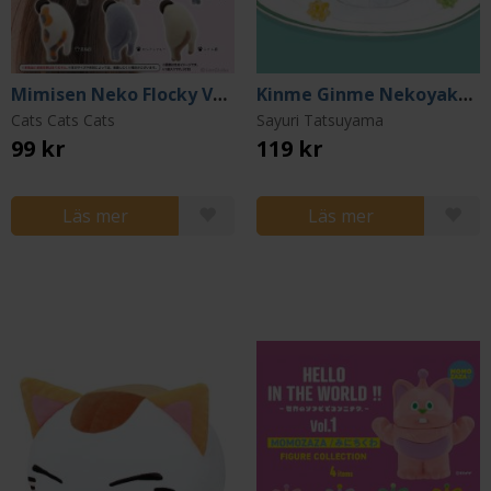
Mimisen Neko Flocky Ver. Earplug Capsule (Gacha)
Kinme Ginme Nekoyakata Vol 1 (Japansk)
Cats Cats Cats
Sayuri Tatsuyama
99 kr
119 kr
Läs mer
Läs mer