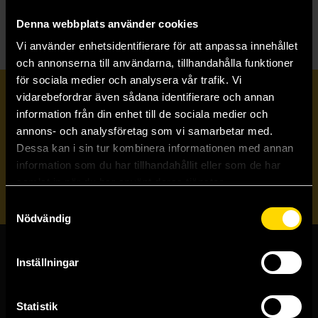
Denna webbplats använder cookies
Vi använder enhetsidentifierare för att anpassa innehållet
och annonserna till användarna, tillhandahålla funktioner
för sociala medier och analysera vår trafik. Vi
Prenumerera på vårt nyhetsbrev
vidarebefordrar även sådana identifierare och annan
information från din enhet till de sociala medier och
annons- och analysföretag som vi samarbetar med.
Veckobrevet
Dessa kan i sin tur kombinera informationen med annan
information som du har tillhandahållit eller som de har
samlat in när du har använt deras tjänster.
Skicka
Samtyckesval
Nödvändig
Inställningar
Butiker & kundtjänst
Stockholmsbutiken
Statistik
Västerlånggatan 48