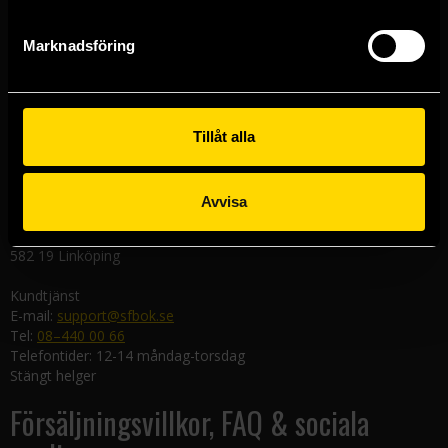
111 29 Stockholm
Marknadsföring
Göteborgsbutiken
Kungsgatan 19
411 19 Göteborg
Malmöbutiken
Tillåt alla
Södra Förstadsgatan 26
211 43 Malmö
Avvisa
Linköpingsbutiken
Nygatan 20
582 19 Linköping
Kundtjänst
E-mail:
support@sfbok.se
Tel:
08–440 00 66
Telefontider: 12-14 måndag-torsdag
Stängt helger
Försäljningsvillkor, FAQ & sociala