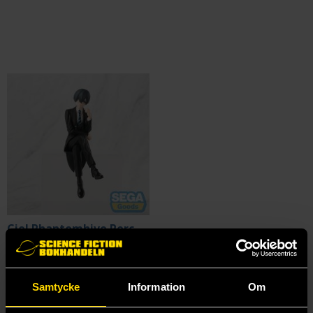
Ciel Phantomhive Perching PVC Statue 14 cm
Black Butler
399 kr
Samtycke
Information
Om
Läs mer