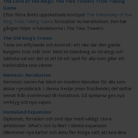
The Lord of the Rings: The Two Towers Trick-Taking
Game
Efter förra årets uppskattade kortspel
The Fellowship of the
Ring Trick-Taking Game
fortsätter nu berättelsen. Den här
gången följer vi händelserna i The Two Towers.
The Old King’s Crown
Tävla om inflytande och kontroll i ett rike där den gamla
kungens tron står tom. Med en blandning av strategi och
taktiska val ser det ut att bli ett spel för alla som gillar att
backstabba sina vänner.
Nemesis: Retaliation
Nemesis-serien har blivit en modern klassiker för alla som
älskar rymdskräck. I denna tredje (men fristående) del skiftar
temat från överlevnad till motattack. Då spelarna ges nya
verktyg och nya vapen.
Homeland Expansion
Diplomati, förräderi och små djur med väldigt stora
ambitioner. What's not to like? I denna expansion
tillkommer nya kartor och ännu fler listiga sätt att lura dina