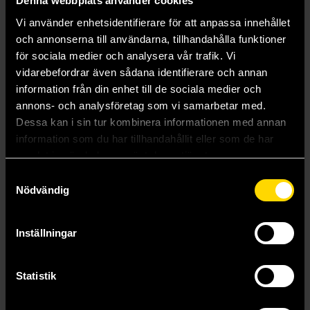
Denna webbplats använder cookies
Vi använder enhetsidentifierare för att anpassa innehållet
och annonserna till användarna, tillhandahålla funktioner
för sociala medier och analysera vår trafik. Vi
vidarebefordrar även sådana identifierare och annan
information från din enhet till de sociala medier och
annons- och analysföretag som vi samarbetar med.
Dessa kan i sin tur kombinera informationen med annan
information som du har tillhandahållit eller som de har
samlat in när du har använt deras tjänster.
Samtyckesval
Nödvändig
Magical Athlete
Hot Streak
CMYK
CMYK
Inställningar
329 kr
499 kr
Statistik
Läs mer
Läs mer