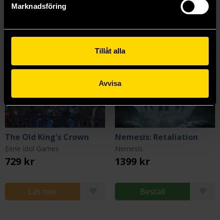
Marknadsföring
Tillåt alla
Avvisa
The Old King's Crown
Nemesis: Retaliation
Eerie Idol Games
Nemesis
729 kr
1399 kr
Läs mer
Beställ