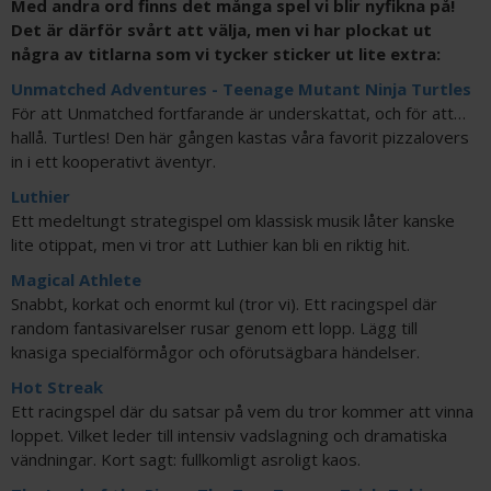
Med andra ord finns det många spel vi blir nyfikna på!
Det är därför svårt att välja, men vi har plockat ut
några av titlarna som vi tycker sticker ut lite extra:
Unmatched Adventures - Teenage Mutant Ninja Turtles
För att Unmatched fortfarande är underskattat, och för att…
hallå. Turtles! Den här gången kastas våra favorit pizzalovers
in i ett kooperativt äventyr.
Luthier
Ett medeltungt strategispel om klassisk musik låter kanske
lite otippat, men vi tror att Luthier kan bli en riktig hit.
Magical Athlete
Snabbt, korkat och enormt kul (tror vi). Ett racingspel där
random fantasivarelser rusar genom ett lopp. Lägg till
knasiga specialförmågor och oförutsägbara händelser.
Hot Streak
Ett racingspel där du satsar på vem du tror kommer att vinna
loppet. Vilket leder till intensiv vadslagning och dramatiska
vändningar. Kort sagt: fullkomligt asroligt kaos.