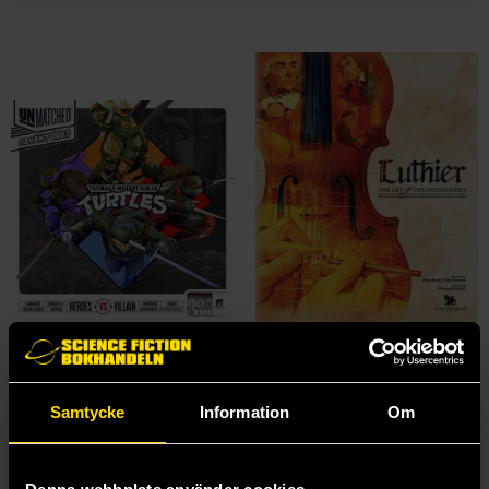
Unmatched Adventures - Teenage Mutant Ninja Turtles
Luthier
Unmatched
Paverson Games
799 kr
899 kr
Samtycke
Information
Om
Beställ
Läs mer