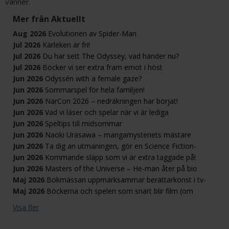
vänner.
Mer från Aktuellt
Aug 2026
Evolutionen av Spider-Man
Jul 2026
Kärleken är fri!
Jul 2026
Du har sett The Odyssey, vad händer nu?
Jul 2026
Böcker vi ser extra fram emot i höst
Jun 2026
Odyssén with a female gaze?
Jun 2026
Sommarspel för hela familjen!
Jun 2026
NärCon 2026 – nedräkningen har börjat!
Jun 2026
Vad vi läser och spelar när vi är lediga
Jun 2026
Speltips till midsommar
Jun 2026
Naoki Urasawa – mangamysteriets mästare
Jun 2026
Ta dig an utmaningen, gör en Science Fiction-
Bokhandeln klassiker!
Jun 2026
Kommande släpp som vi är extra taggade på!
Jun 2026
Masters of the Universe – He-man åter på bio
Maj 2026
Bokmässan uppmärksammar berättarkonst i tv-
spel
Maj 2026
Böckerna och spelen som snart blir film (om
stjärnorna står rätt)
Visa fler