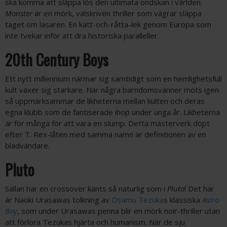
ska komma att släppa lös den ultimata ondskan i världen.
Monster
är en mörk, välskriven thriller som vägrar släppa
taget om läsaren. En katt-och-råtta-lek genom Europa som
inte tvekar inför att dra historiska paralleller.
20th Century Boys
Ett nytt millennium närmar sig samtidigt som en hemlighetsfull
kult växer sig starkare. När några barndomsvänner möts igen
så uppmärksammar de likheterna mellan kulten och deras
egna klubb som de fantiserade ihop under unga år. Likheterna
är för många för att vara en slump. Detta mästerverk döpt
efter T. Rex-låten med samma namn är definitionen av en
bladvändare.
Pluto
Sällan har en crossover känts så naturlig som i
Pluto
! Det här
är Naoki Urasawas tolkning av
Osamu Tezuka
s klassiska
Astro
Boy
, som under Urasawas penna blir en mörk noir-thriller utan
att förlora Tezukas hjärta och humanism. När de sju