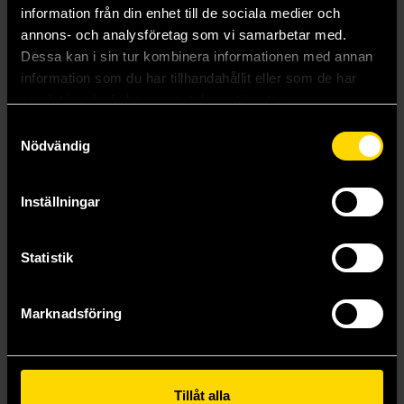
spel
Maj 2026
Böckerna och spelen som snart blir film (om
information från din enhet till de sociala medier och
stjärnorna står rätt)
Maj 2026
Soloäventyr – Vi tipsar om några bokspelsfavoriter
annons- och analysföretag som vi samarbetar med.
Visa fler
Dessa kan i sin tur kombinera informationen med annan
information som du har tillhandahållit eller som de har
samlat in när du har använt deras tjänster.
Samtyckesval
Nödvändig
Inställningar
Statistik
Marknadsföring
Tillåt alla