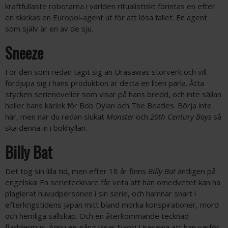
kraftfullaste robotarna i världen ritualistiskt förintas en efter
en skickas en Europol-agent ut för att lösa fallet. En agent
som själv är en av de sju.
Sneeze
För den som redan tagit sig an Urasawas storverk och vill
fördjupa sig i hans produktion är detta en liten pärla. Åtta
stycken serienoveller som visar på hans bredd, och inte sällan
heller hans kärlek för Bob Dylan och The Beatles. Börja inte
här, men när du redan slukat
Monster
och
20th Century Boys
så
ska denna in i bokhyllan.
Billy Bat
Det tog sin lilla tid, men efter 18 år finns
Billy Bat
äntligen på
engelska! En serietecknare får veta att han omedvetet kan ha
plagierat huvudpersonen i sin serie, och hamnar snart i
efterkrigstidens Japan mitt bland mörka konspirationer, mord
och hemliga sällskap. Och en återkommande tecknad
fladdermus. Ännu en gång visar Naoki Urasawa att han varför