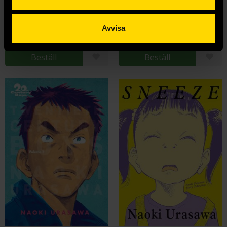
Billy Bat Volume 1
Monster Perfect Edition Vol 1
Takashi Nagasaki
Naoki Urasawa
179 kr
279 kr
Avvisa
Längre leveranstid
Beställ
Beställ