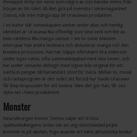
Pineapple Army
(en serie som några av oss kanske minns från
början av 90-talet då den gick på svenska i seriemagasinet
Cobra
), når inte många upp till Urasawas produktion.
I en kultur där serieskapare verkar under alias och hemlig
identitet är Urasawa lika offentlig som sina verk och lite av
hela världens lilla manga-sensei. I sin tv-serie
Manben
intervjuar han andra tecknare och diskuterar manga och den
kreativa processen, han har släppt oförskämt bra indierock
under eget namn, ofta sammankopplad med sina serier, och
har under senaste deltagit med signerade original för att
samla in pengar till humanitärt stöd för Gaza. Mellan tv, musik
och radioprogram är det svårt att förstå hur Naoki Urasawa
får ihop livspusslet för att teckna. Men det gör han, låt oss
dyka ner i hans produktion!
Monster
Neurokirurgen Kenzo Tenma väljer att trotsa
sjukhusledningens order när en ung skottskadad pojke
kommer in på akuten, föga anande att hans altruistiska beslut