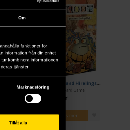
Om
andahålla funktioner för
n information från din enhet
 tur kombinera informationen
deras tjänster.
ndmark Pack
Homeland Hirelings Pack
Marknadsföring
ot Board Game
Root Board Game
5 kr
255 kr
Läs mer
Läs mer
Tillåt alla