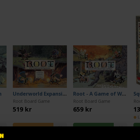
n
Underworld Expansion
Root - A Game of Woodland Might & Right
Root Board Game
Root Board Game
Ro
519 kr
659 kr
13
L
Läs mer
Beställ