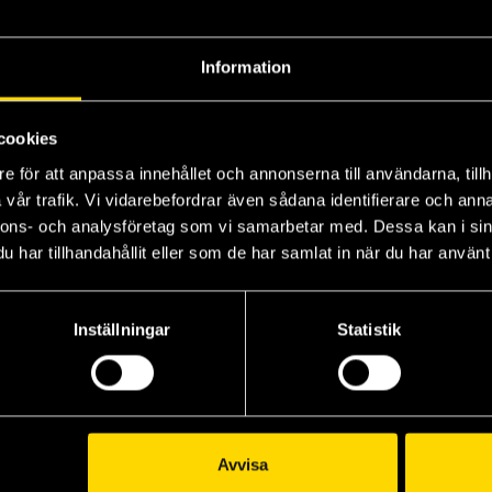
Information
cookies
e för att anpassa innehållet och annonserna till användarna, tillh
vår trafik. Vi vidarebefordrar även sådana identifierare och anna
nnons- och analysföretag som vi samarbetar med. Dessa kan i sin
har tillhandahållit eller som de har samlat in när du har använt 
Underworld Hirelings Pack
Clockwork Expansion 2
Riverfolk Hirelings Pack
La
Inställningar
Statistik
Root Board Game
Root Board Game
Ro
499 kr
289 kr
14
Beställ
Läs mer
Avvisa