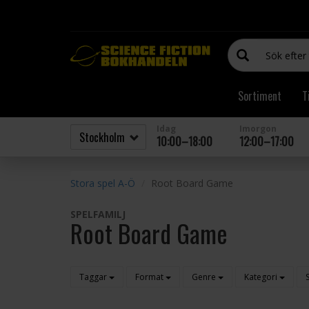
Sortiment
T
Idag
Imorgon
10:00–18:00
12:00–17:00
Stora spel A-Ö
Root Board Game
SPELFAMILJ
Root Board Game
Taggar
Format
Genre
Kategori