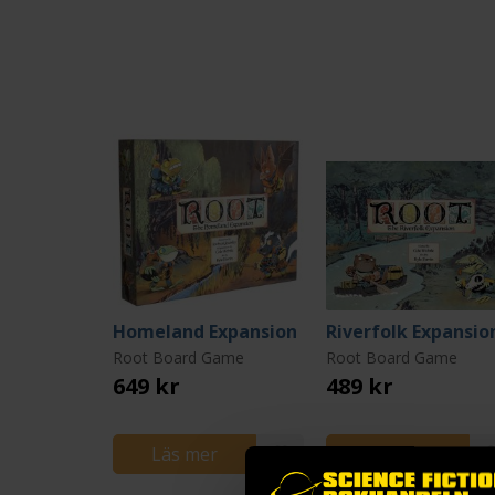
Homeland Expansion
Riverfolk Expansio
Root Board Game
Root Board Game
649 kr
489 kr
Läs mer
Läs mer