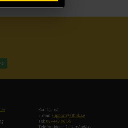
ka
ken
Kundtjänst
E-mail:
support@sfbok.se
ng
Tel:
08–440 00 66
Telefontider: 12-14 måndag-