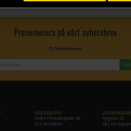
Prenumerera på vårt nyhetsbrev
Veckobrevet
Skic
n
Malmöbutiken
Linköpingsbuti
Södra Förstadsgatan 26
Nygatan 20
211 43 Malmö
582 19 Linköpi