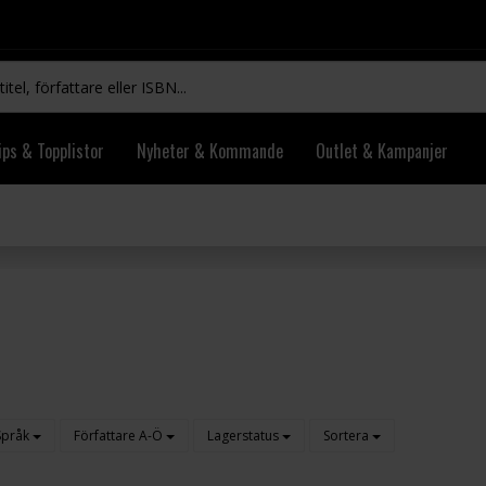
ips & Topplistor
Nyheter & Kommande
Outlet & Kampanjer
Språk
Författare A-Ö
Lagerstatus
Sortera