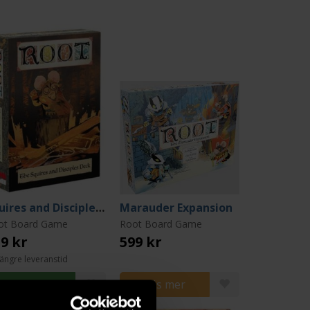
Squires and Disciples Deck
Marauder Expansion
ot Board Game
Root Board Game
9 kr
599 kr
ängre leveranstid
Beställ
Läs mer