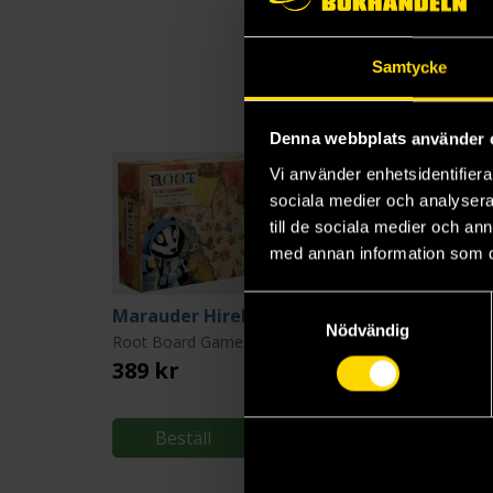
Samtycke
Denna webbplats använder 
Vi använder enhetsidentifierar
sociala medier och analysera 
till de sociala medier och a
med annan information som du 
Samtyckesval
Marauder Hirelings Pack & Hireling
Nödvändig
Root Board Game
Root Board Game
389 kr
289 kr
Beställ
Beställ