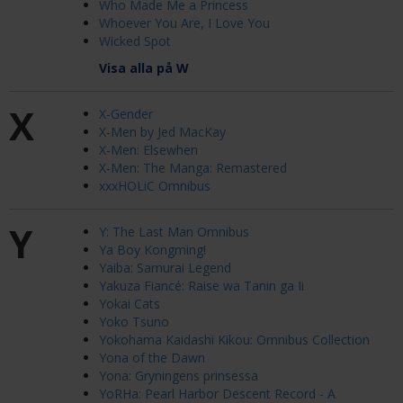
Who Made Me a Princess
Whoever You Are, I Love You
Wicked Spot
Visa alla på W
X
X-Gender
X-Men by Jed MacKay
X-Men: Elsewhen
X-Men: The Manga: Remastered
xxxHOLiC Omnibus
Y
Y: The Last Man Omnibus
Ya Boy Kongming!
Yaiba: Samurai Legend
Yakuza Fiancé: Raise wa Tanin ga Ii
Yokai Cats
Yoko Tsuno
Yokohama Kaidashi Kikou: Omnibus Collection
Yona of the Dawn
Yona: Gryningens prinsessa
YoRHa: Pearl Harbor Descent Record - A