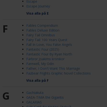
Escape
Escape Journey
Visa alla på E
F
Fables Compendium
Fables Deluxe Edition
Fairy Tail Omnibus
Fairy Tail: 100 Years Quest
Fall In Love, You False Angels
Fantastic Four (2025)
Fantastic Four By Ryan North
Farbror Joakims krönikor
Farewell, My Odin
Father, I Don't Want This Marriage
Fazbear Frights Graphic Novel Collections
Visa alla på F
G
Gachiakuta
GAEA-TIMA the Gigantis
GALAXIAS
Gals Can’t Be Kind to Otaku?!