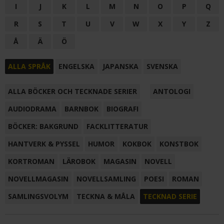
I
J
K
L
M
N
O
P
Q
R
S
T
U
V
W
X
Y
Z
Å
Ä
Ö
ALLA SPRÅK
ENGELSKA
JAPANSKA
SVENSKA
ALLA BÖCKER OCH TECKNADE SERIER
ANTOLOGI
AUDIODRAMA
BARNBOK
BIOGRAFI
BÖCKER: BAKGRUND
FACKLITTERATUR
HANTVERK & PYSSEL
HUMOR
KOKBOK
KONSTBOK
KORTROMAN
LÄROBOK
MAGASIN
NOVELL
NOVELLMAGASIN
NOVELLSAMLING
POESI
ROMAN
SAMLINGSVOLYM
TECKNA & MÅLA
TECKNAD SERIE