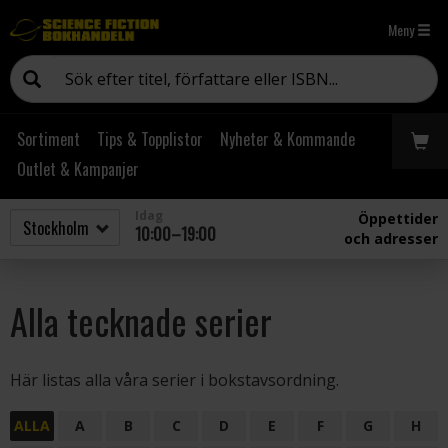
Meny
Sortiment
Tips & Topplistor
Nyheter & Kommande
Outlet & Kampanjer
Idag
Öppettider
10:00–19:00
och adresser
Alla tecknade serier
Här listas alla våra serier i bokstavsordning.
ALLA
A
B
C
D
E
F
G
H