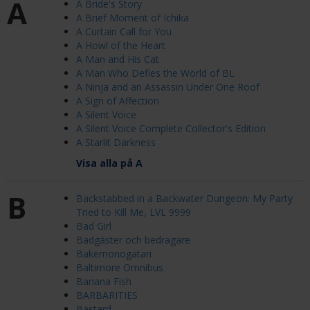
A
A Bride's Story
A Brief Moment of Ichika
A Curtain Call for You
A Howl of the Heart
A Man and His Cat
A Man Who Defies the World of BL
A Ninja and an Assassin Under One Roof
A Sign of Affection
A Silent Voice
A Silent Voice Complete Collector's Edition
A Starlit Darkness
Visa alla på A
B
Backstabbed in a Backwater Dungeon: My Party
Tried to Kill Me, LVL 9999
Bad Girl
Badgäster och bedragare
Bakemonogatari
Baltimore Omnibus
Banana Fish
BARBARITIES
Bastard