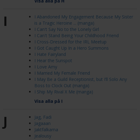
Visa alla på H
I
I Abandoned My Engagement Because My Sister
is a Tragic Heroine ... (manga)
I Can't Say No to the Lonely Girl
I Can't Stand Being Your Childhood Friend
I Cross-Dressed for the IRL Meetup
I Got Caught Up In a Hero Summons
I Hate Fairyland
I Hear the Sunspot
I Love Amy
I Married My Female Friend
I May Be a Guild Receptionist, but I’ll Solo Any
Boss to Clock Out (manga)
I Ship My Rival X Me (manga)
Visa alla på I
J
Jag, Fadi
Jagaaan
Jaktfalkarna
Jealousy