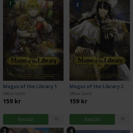
Magus of the Library 1
Magus of the Library 2
Mitsu Izumi
Mitsu Izumi
159 kr
159 kr
Beställ
Beställ
3
4