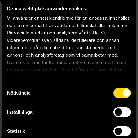
5
6
Denna webbplats använder cookies
Vi använder enhetsidentifierare för att anpassa innehållet
och annonserna till användarna, tillhandahålla funktioner
för sociala medier och analysera vår trafik. Vi
vidarebefordrar även sådana identifierare och annan
information från din enhet till de sociala medier och
annons- och analysföretag som vi samarbetar med.
Dessa kan i sin tur kombinera informationen med annan
information som du har tillhandahållit eller som de har
samlat in när du har använt deras tjänster.
Samtyckesval
Nödvändig
Magus of the Library 5
Magus of the Library 6
Mitsu Izumi
Mitsu Izumi
159 kr
159 kr
Inställningar
Längre leveranstid
Längre leveranstid
Beställ
Beställ
Statistik