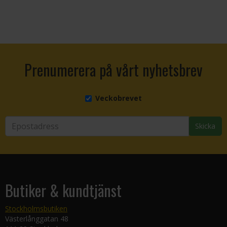
Prenumerera på vårt nyhetsbrev
Veckobrevet
Skicka
Butiker & kundtjänst
Stockholmsbutiken
Västerlånggatan 48