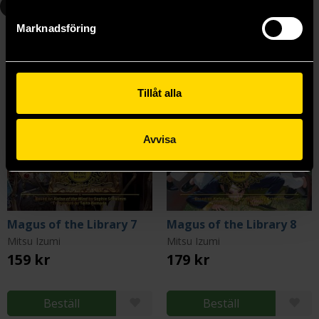
7
8
Marknadsföring
Tillåt alla
Avvisa
Magus of the Library 7
Magus of the Library 8
Mitsu Izumi
Mitsu Izumi
159 kr
179 kr
Beställ
Beställ