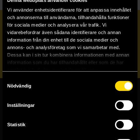
Denna webbplats använder cookies
Vi använder enhetsidentifierare för att anpassa innehållet
och annonserna till användarna, tillhandahålla funktioner
Prenumerera på vårt nyhetsbrev
för sociala medier och analysera vår trafik. Vi
vidarebefordrar även sådana identifierare och annan
information från din enhet till de sociala medier och
Veckobrevet
annons- och analysföretag som vi samarbetar med.
Dessa kan i sin tur kombinera informationen med annan
Skicka
information som du har tillhandahållit eller som de har
samlat in när du har använt deras tjänster.
Samtyckesval
Nödvändig
Butiker & kundtjänst
Inställningar
Stockholmsbutiken
Västerlånggatan 48
111 29 Stockholm
Statistik
Göteborgsbutiken