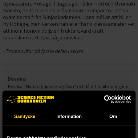
bymästaren, Hokage. I dagsläget råder fred och Uzumaki
Naruto, en föräldralös bråkmakare, kämpar för att bli
examinerad från Ninjaakademien. Hans mål är att bli en
ny Hokage, men varken han eller hans klasskamrater vet
att inom honom döljs en fruktansvärd kraft.
Japansk import, text på japanska.
- Texten syftar på första delen i serien.
Bevaka
Bevaka "Naruto (Japansk utgåva)" och få ett mail varje gång
en ny del i serien blir tillgänglig för beställning.
Skicka
Samtycke
Information
Om