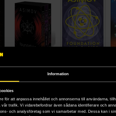
Foundation 3-Book Boxed Set
Foundation and Empire
A 
Isaac Asimov
Isaac Asimov
Phi
499 kr
159 kr
17
Information
Längre leveranstid
Beställ
Beställ
cookies
e för att anpassa innehållet och annonserna till användarna, tillh
vår trafik. Vi vidarebefordrar även sådana identifierare och anna
nnons- och analysföretag som vi samarbetar med. Dessa kan i sin