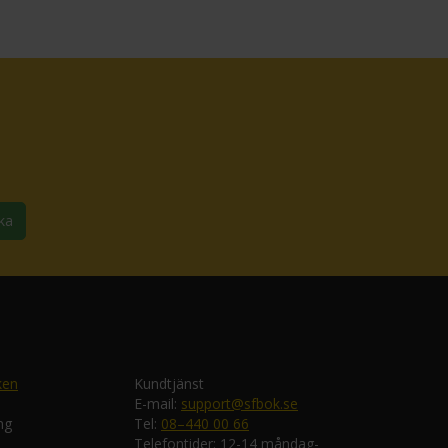
ka
ken
Kundtjänst
E-mail:
support@sfbok.se
ng
Tel:
08–440 00 66
Telefontider: 12-14 måndag-