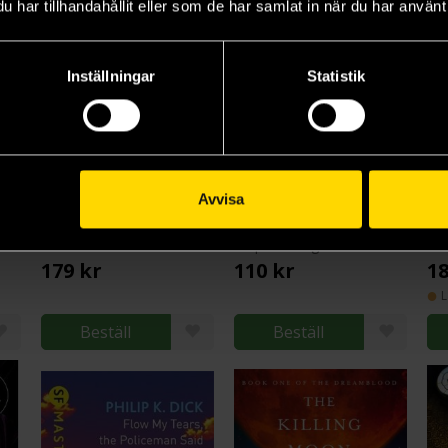
har tillhandahållit eller som de har samlat in när du har använt 
Inställningar
Statistik
Avvisa
rth
The Atrocity Archives
Institutet
Th
Charles Stross
Stephen King
Phi
179 kr
110 kr
18
L
Beställ
Beställ