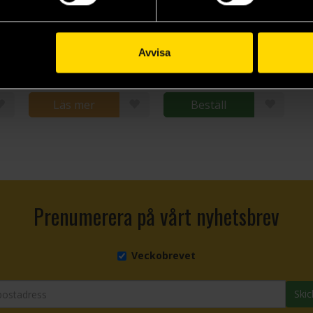
The Mime Order (Author’s Preferred Text)
Among the Burning Flowers
The Mask Falling (Author’s Preferred Text)
Samantha Shannon
Samantha Shannon
Avvisa
199 kr
199 kr
Läs mer
Beställ
Prenumerera på vårt nyhetsbrev
Veckobrevet
Skic