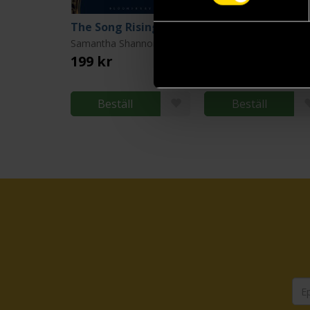
The Song Rising (Author’s Preferred Text)
Samantha Shannon
Samantha Shannon
199 kr
199 kr
Beställ
Beställ