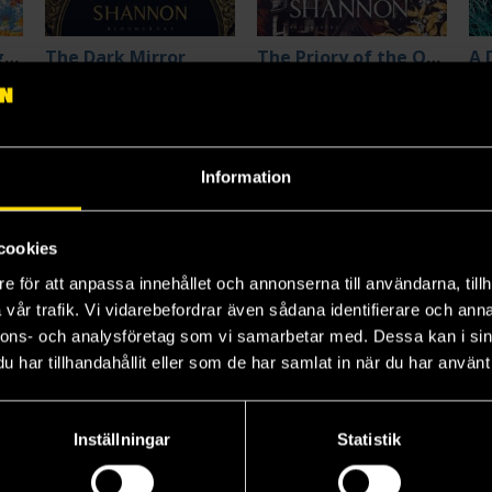
Among the Burning Flowers
The Dark Mirror
The Priory of the Orange Tree
A 
Samantha Shannon
Samantha Shannon
Sa
199 kr
229 kr
22
Längre leveranstid
Beställ
Beställ
Information
cookies
e för att anpassa innehållet och annonserna till användarna, tillh
vår trafik. Vi vidarebefordrar även sådana identifierare och anna
nnons- och analysföretag som vi samarbetar med. Dessa kan i sin
har tillhandahållit eller som de har samlat in när du har använt 
Inställningar
Statistik