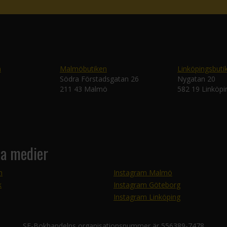
n
Malmöbutiken
Linköpingsbuti
Södra Förstadsgatan 26
Nygatan 20
211 43 Malmö
582 19 Linköpi
la medier
m
Instagram Malmö
k
Instagram Göteborg
Instagram Linköping
SF-Bokhandelns organisationsnummer är 556389-7478