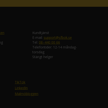
ken
Kundtjänst
E-mail:
support@sfbok.se
ng
Tel:
08–440 00 66
Telefontider: 12-14 måndag-
torsdag
Stängt helger
TikTok
LinkedIn
Malmöbloggen