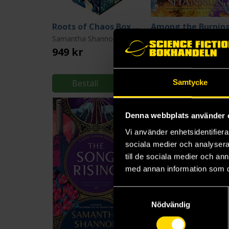
Roots of Chaos Box Set
Samantha Shannon
Samantha Shannon
949 kr
249 kr
Beställ
Läs mer
Samtycke
Denna webbplats använder 
Vi använder enhetsidentifierar
sociala medier och analysera 
till de sociala medier och a
med annan information som du 
Samtyckesval
Nödvändig