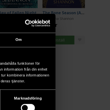
Day of Fallen Night
The Bone Season (Author’s Preferred Text)
mantha Shannon
Samantha Shannon
9 kr
199 kr
Beställ
Beställ
Om
andahålla funktioner för
n information från din enhet
 tur kombinera informationen
deras tjänster.
Marknadsföring