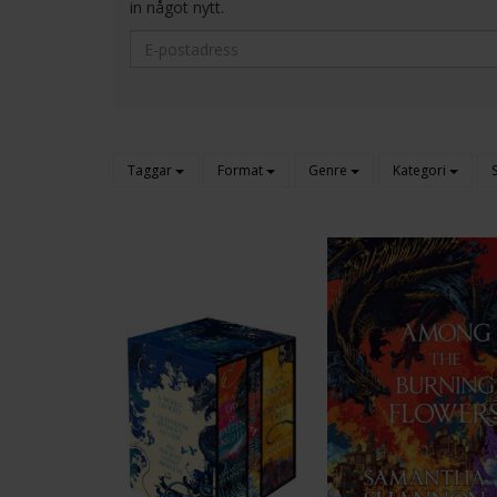
in något nytt.
Taggar
Format
Genre
Kategori