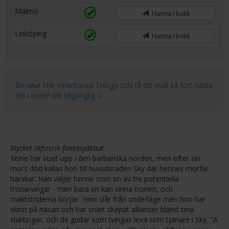
Malmö
Hämta i butik
Linköping
Hämta i butik
Bevaka The Inheritance Trilogy och få ett mail så fort nästa
del i serien blir tillgänglig »
Mycket löftesrik fantasydebut.
Yeine har vuxit upp i den barbariska norden, men efter sin
mors död kallas hon till huvudstaden Sky där hennes morfar
härskar. Han väljer henne som en av tre potentiella
tronarvingar - men bara en kan vinna tronen, och
maktstriderna börjar. Yeini slår från underläge men hon har
skinn på näsan och har snart skapat allianser bland sina
släktingar, och de gudar som tvingas leva som tjänare i Sky. "A