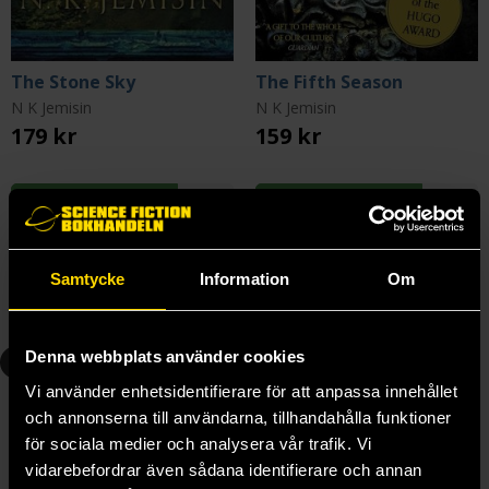
The Stone Sky
The Fifth Season
N K Jemisin
N K Jemisin
179 kr
159 kr
Beställ
Beställ
Samtycke
Information
Om
Andra delar i serien
2
3
Denna webbplats använder cookies
Vi använder enhetsidentifierare för att anpassa innehållet
och annonserna till användarna, tillhandahålla funktioner
för sociala medier och analysera vår trafik. Vi
vidarebefordrar även sådana identifierare och annan