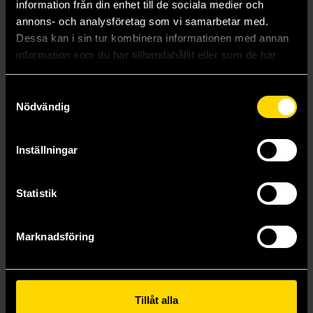
information från din enhet till de sociala medier och
annons- och analysföretag som vi samarbetar med.
Dessa kan i sin tur kombinera informationen med annan
information som du har tillhandahållit eller som de har
samlat in när du har använt deras tjänster.
Samtyckesval
Nödvändig
The Broken Kingdoms
The Kingdom of Gods
Inställningar
N K Jemisin
N K Jemisin
179 kr
179 kr
Statistik
Längre leveranstid
Längre leveranstid
Beställ
Beställ
Marknadsföring
Visa alla delar och format
Tillåt alla