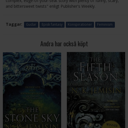
complex, edge-of-your-seat story with plenty of funny, scary,
and bittersweet twists" enligt Publisher's Weekly.
Taggar:
Gudar
Episk fantasy
Konspirationer
Feminism
Andra har också köpt