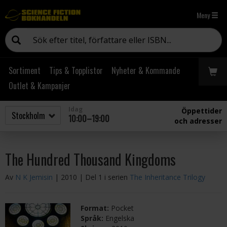
Meny
Sortiment
Tips & Topplistor
Nyheter & Kommande
Outlet & Kampanjer
Idag
Öppettider
10:00–19:00
och adresser
The Hundred Thousand Kingdoms
Av
N K Jemisin
| 2010
| Del 1 i serien
The Inheritance Trilogy
Format:
Pocket
Språk:
Engelska