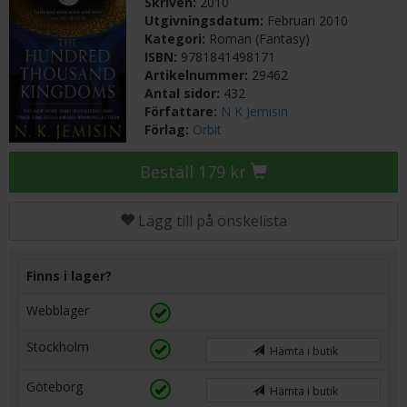
Skriven:
2010
Utgivningsdatum:
Februari 2010
Kategori:
Roman (Fantasy)
ISBN:
9781841498171
Artikelnummer:
29462
Antal sidor:
432
Författare:
N K Jemisin
Förlag:
Orbit
Beställ 179 kr
Lägg till på önskelista
Finns i lager?
Webblager
Stockholm
Hämta i butik
Göteborg
Hämta i butik