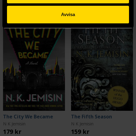
Mer från N K Jemisin
Avvisa
The City We Became
The Fifth Season
N K Jemisin
N K Jemisin
179 kr
159 kr