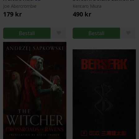
Joe Abercrombie
Kentaro Miura
179 kr
490 kr
Beställ
Beställ