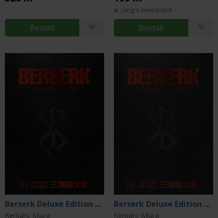
Längre leveranstid
Beställ
Beställ
Berserk Deluxe Edition Vol 8
Berserk Deluxe Edition Vol 14
Kentaro Miura
Kentaro Miura