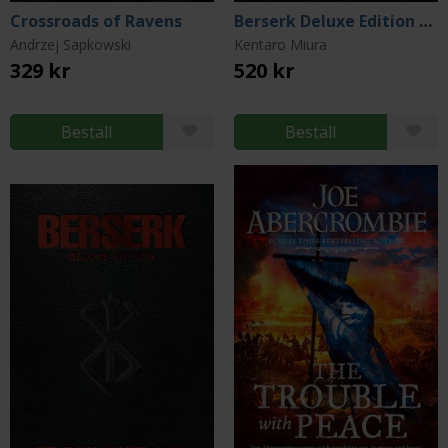
Crossroads of Ravens
Berserk Deluxe Edition Vol 9
Andrzej Sapkowski
Kentaro Miura
329 kr
520 kr
Beställ
Beställ