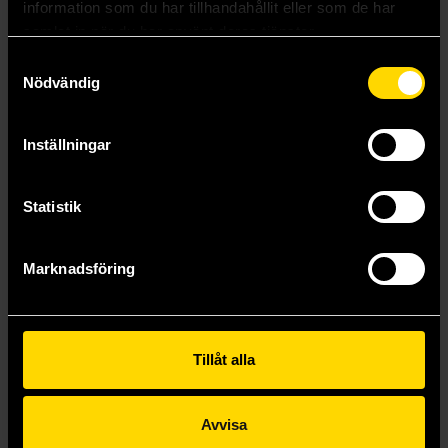
information som du har tillhandahållit eller som de har
samlat in när du har använt deras tjänster.
Samtyckesval
Nödvändig
Berserk Deluxe Edition Vol 1
Berserk Deluxe Edition Vol 2
Kentaro Miura
Kentaro Miura
520 kr
520 kr
Inställningar
Beställ
Beställ
Statistik
Marknadsföring
Tillåt alla
Avvisa