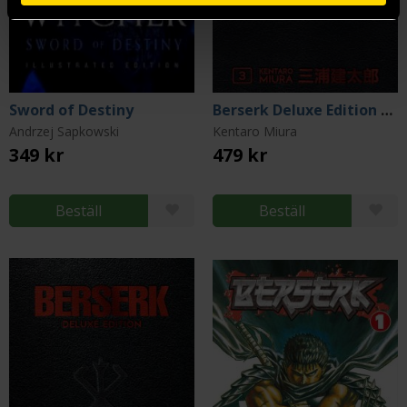
Sword of Destiny
Berserk Deluxe Edition Vol 3
Andrzej Sapkowski
Kentaro Miura
349 kr
479 kr
Beställ
Beställ