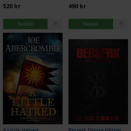
520 kr
490 kr
Beställ
Beställ
A Little Hatred
Berserk Deluxe Edition Vol 12