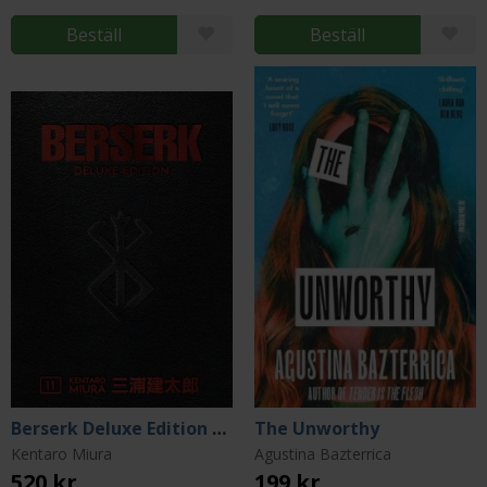
Beställ
Beställ
Berserk Deluxe Edition Vol 11
The Unworthy
Kentaro Miura
Agustina Bazterrica
520 kr
199 kr