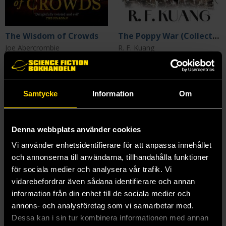
The Wisdom of Crowds
The Poppy War (Collector’s Edition)
Joe Abercrombie
R. F. Kuang
199 kr
399 kr
Beställ
Beställ
Samtycke
Information
Om
Denna webbplats använder cookies
Vi använder enhetsidentifierare för att anpassa innehållet
och annonserna till användarna, tillhandahålla funktioner
för sociala medier och analysera vår trafik. Vi
vidarebefordrar även sådana identifierare och annan
information från din enhet till de sociala medier och
annons- och analysföretag som vi samarbetar med.
Dessa kan i sin tur kombinera informationen med annan