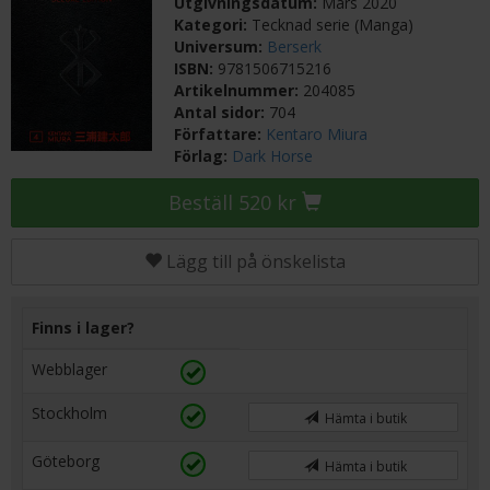
Utgivningsdatum:
Mars 2020
Kategori:
Tecknad serie (Manga)
Universum:
Berserk
ISBN:
9781506715216
Artikelnummer:
204085
Antal sidor:
704
Författare:
Kentaro Miura
Förlag:
Dark Horse
Beställ 520 kr
Lägg till på önskelista
Finns i lager?
Webblager
Stockholm
Hämta i butik
Göteborg
Hämta i butik