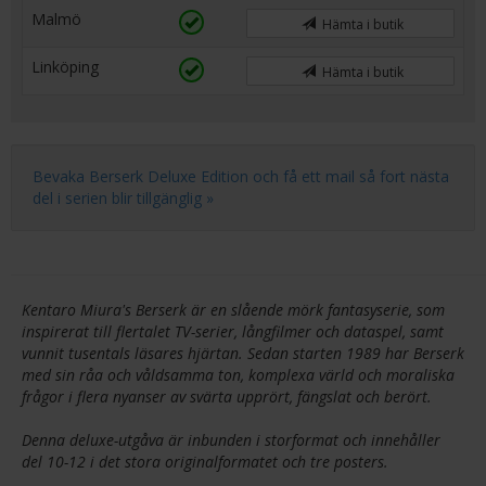
Malmö
Hämta i butik
Linköping
Hämta i butik
Bevaka Berserk Deluxe Edition och få ett mail så fort nästa
del i serien blir tillgänglig »
Kentaro Miura's Berserk är en slående mörk fantasyserie, som
inspirerat till flertalet TV-serier, långfilmer och dataspel, samt
vunnit tusentals läsares hjärtan. Sedan starten 1989 har Berserk
med sin råa och våldsamma ton, komplexa värld och moraliska
frågor i flera nyanser av svärta upprört, fängslat och berört.
Denna deluxe-utgåva är inbunden i storformat och innehåller
del 10-12 i det stora originalformatet och tre posters.