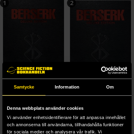
1
2
Samtycke
Information
Om
Berserk Deluxe Edition Vol 1
Berserk Deluxe Edition Vol 2
Kentaro Miura
Kentaro Miura
520 kr
520 kr
Denna webbplats använder cookies
Vi använder enhetsidentifierare för att anpassa innehållet
och annonserna till användarna, tillhandahålla funktioner
Beställ
Beställ
för sociala medier och analysera vår trafik. Vi