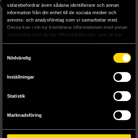
3
5
vidarebefordrar även sådana identifierare och annan
information från din enhet till de sociala medier och
annons- och analysföretag som vi samarbetar med.
Dessa kan i sin tur kombinera informationen med annan
information som du har tillhandahållit eller som de har
samlat in när du har använt deras tjänster.
Samtyckesval
Nödvändig
Inställningar
Berserk Deluxe Edition Vol 3
Berserk Deluxe Edition Vol 5
Statistik
Kentaro Miura
Kentaro Miura
479 kr
520 kr
Marknadsföring
Beställ
Beställ