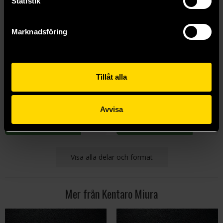
Statistik
Marknadsföring
Berserk Deluxe Edition Vol 5
Berserk Deluxe Edition Vol 6
Tillåt alla
Kentaro Miura
Kentaro Miura
520 kr
520 kr
Avvisa
Beställ
Beställ
Visa alla delar och format
Mer från Kentaro Miura