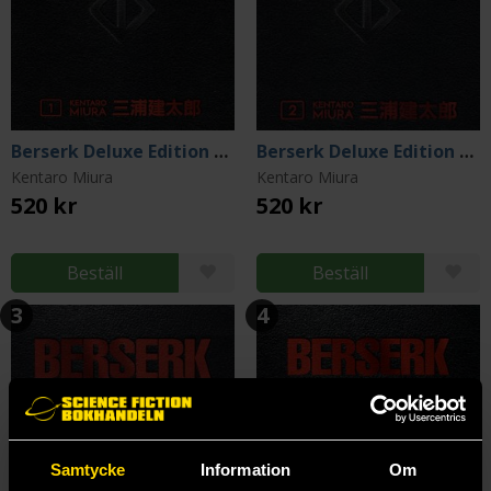
Berserk Deluxe Edition Vol 1
Berserk Deluxe Edition Vol 2
Kentaro Miura
Kentaro Miura
520 kr
520 kr
Beställ
Beställ
3
4
Samtycke
Information
Om