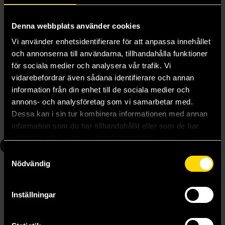
Denna webbplats använder cookies
Vi använder enhetsidentifierare för att anpassa innehållet
och annonserna till användarna, tillhandahålla funktioner
för sociala medier och analysera vår trafik. Vi
Berserk Deluxe Edition Vol 3
Berserk Deluxe Edition Vol 4
vidarebefordrar även sådana identifierare och annan
Kentaro Miura
Kentaro Miura
information från din enhet till de sociala medier och
479 kr
520 kr
annons- och analysföretag som vi samarbetar med.
Dessa kan i sin tur kombinera informationen med annan
Beställ
Beställ
information som du har tillhandahållit eller som de har
samlat in när du har använt deras tjänster.
5
6
Samtyckesval
Nödvändig
Inställningar