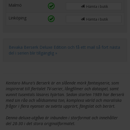
Malmö
Hämta i butik
Linköping
Hämta i butik
Bevaka Berserk Deluxe Edition och få ett mail så fort nästa
del i serien blir tillgänglig »
Kentaro Miura's Berserk är en slående mörk fantasyserie, som
inspirerat till flertalet TV-serier, långfilmer och dataspel, samt
vunnit tusentals läsares hjärtan. Sedan starten 1989 har Berserk
med sin råa och våldsamma ton, komplexa värld och moraliska
frågor i flera nyanser av svärta upprört, fängslat och berört.
Denna deluxe-utgåva är inbunden i storformat och innehåller
del 28-30 i det stora originalformatet.