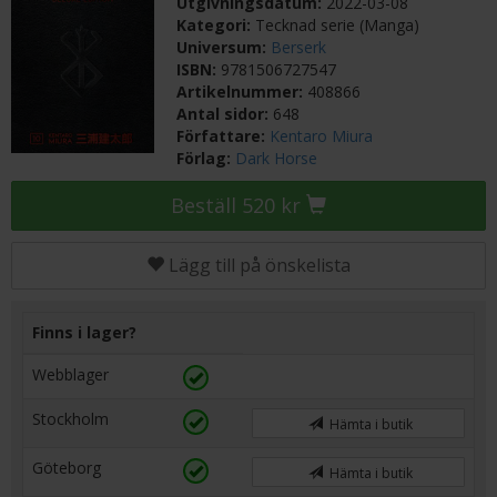
Utgivningsdatum:
2022-03-08
Kategori:
Tecknad serie (Manga)
Universum:
Berserk
ISBN:
9781506727547
Artikelnummer:
408866
Antal sidor:
648
Författare:
Kentaro Miura
Förlag:
Dark Horse
Beställ 520 kr
Lägg till på önskelista
Finns i lager?
Webblager
Stockholm
Hämta i butik
Göteborg
Hämta i butik