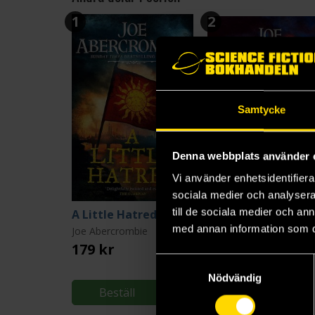
1
2
Samtycke
Denna webbplats använder 
Vi använder enhetsidentifierar
sociala medier och analysera 
till de sociala medier och a
A Little Hatred
med annan information som du 
Joe Abercrombie
Joe Abercrombie
179 kr
179 kr
Samtyckesval
Nödvändig
Beställ
Beställ