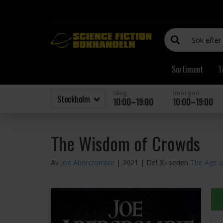
Sortiment
T
Idag
Imorgon
10:00–19:00
10:00–19:00
The Wisdom of Crowds
Av
Joe Abercrombie
| 2021
| Del 3 i serien
The Age 