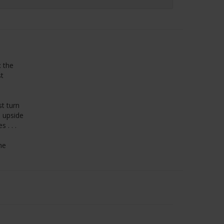
: the
st
t turn
d upside
 . . .
he