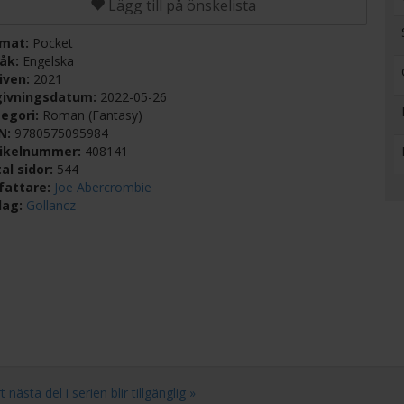
Lägg till på önskelista
rmat:
Pocket
råk:
Engelska
iven:
2021
givningsdatum:
2022-05-26
egori:
Roman (Fantasy)
BN:
9780575095984
tikelnummer:
408141
al sidor:
544
fattare:
Joe Abercrombie
lag:
Gollancz
sta del i serien blir tillgänglig »