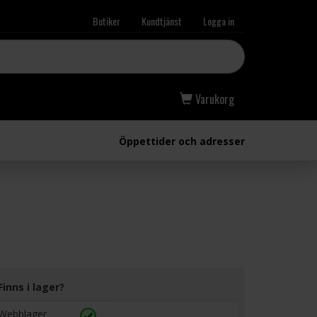
Butiker
Kundtjänst
Logga in
Varukorg
Öppettider och adresser
Finns i lager?
Webblager