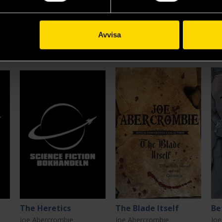
Visa alla delar och format
Avvisa
The Heretics
The Blade Itself
Joe Abercrombie
Joe Abercrombie
Joe