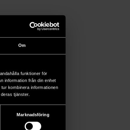
Om
andahålla funktioner för
n information från din enhet
 tur kombinera informationen
deras tjänster.
Marknadsföring