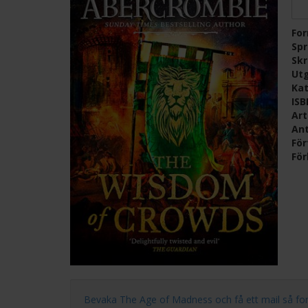
Fo
Sp
Skr
Ut
Kat
IS
Ar
Ant
För
För
Bevaka The Age of Madness och få ett mail så fort nä