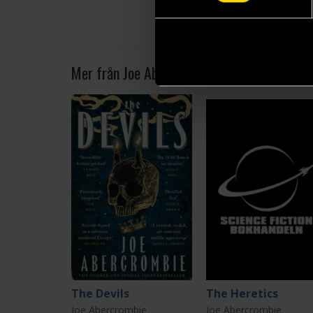
Mer från Joe Abercrombie
The Devils
The Heretics
Joe Abercrombie
Joe Abercrombie