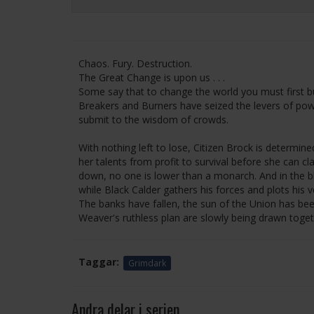
Chaos. Fury. Destruction.
The Great Change is upon us . . .
Some say that to change the world you must first burn
Breakers and Burners have seized the levers of pow
submit to the wisdom of crowds.
With nothing left to lose, Citizen Brock is determi
her talents from profit to survival before she can c
down, no one is lower than a monarch. And in the bloo
while Black Calder gathers his forces and plots his 
The banks have fallen, the sun of the Union has bee
Weaver's ruthless plan are slowly being drawn togethe
Taggar:
Grimdark
Andra delar i serien