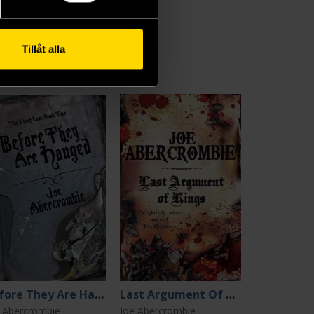
Tillåt alla
Before They Are Hanged
Last Argument Of Kings
 Abercrombie
Joe Abercrombie