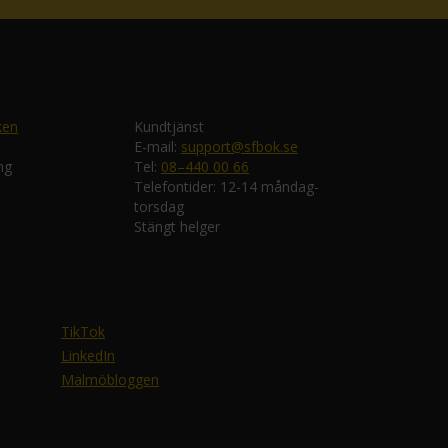
ken
Kundtjänst
E-mail:
support@sfbok.se
ng
Tel:
08–440 00 66
Telefontider: 12-14 måndag-
torsdag
Stängt helger
TikTok
LinkedIn
Malmöbloggen