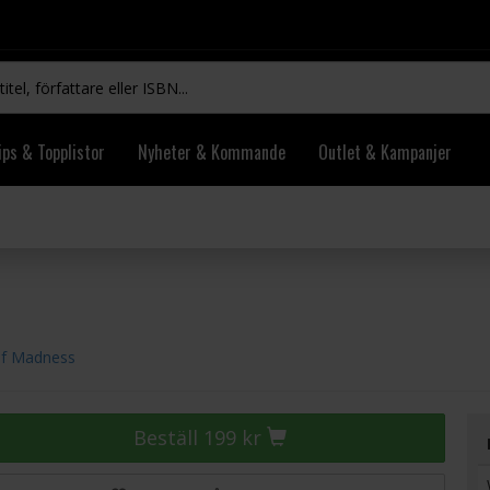
ips & Topplistor
Nyheter & Kommande
Outlet & Kampanjer
of Madness
Beställ 199 kr