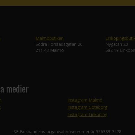
n
Malmöbutiken
Linköpingsbuti
Södra Förstadsgatan 26
Nygatan 20
211 43 Malmö
582 19 Linköpi
la medier
m
Instagram Malmö
k
Instagram Göteborg
Instagram Linköping
SF-Bokhandelns organisationsnummer är 556389-7478