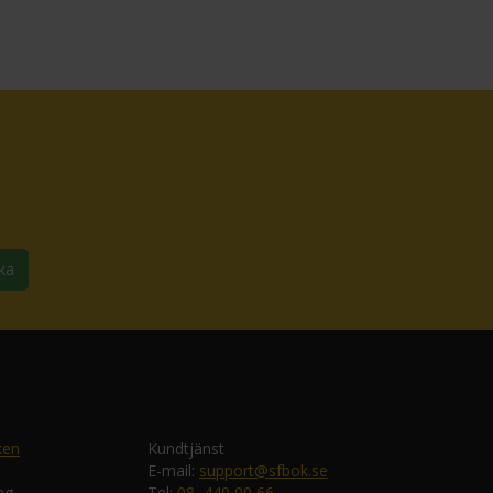
ka
ken
Kundtjänst
E-mail:
support@sfbok.se
ng
Tel:
08–440 00 66