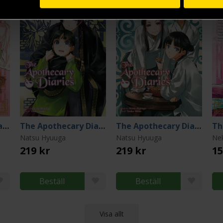
The Apothecary Diaries 15
The Apothecary Diaries 8 (Light Novel)
The Apothecary Diaries 7 (Light Novel)
Natsu Hyuuga
Natsu Hyuuga
Ne
219 kr
219 kr
15
Beställ
Beställ
Visa allt