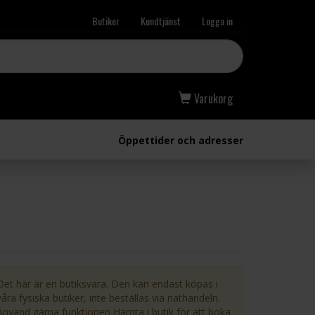
Butiker
Kundtjänst
Logga in
Varukorg
Öppettider och adresser
Det här är en butiksvara. Den kan endast köpas i
våra fysiska butiker, inte beställas via näthandeln.
Använd gärna funktionen Hämta i butik för att boka