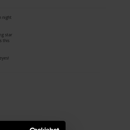
n night
ng star
s this
eyes!