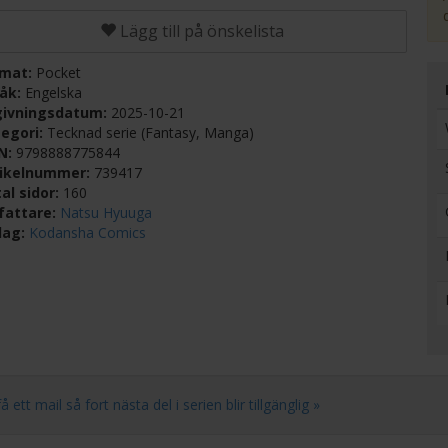
Lägg till på önskelista
rmat:
Pocket
råk:
Engelska
givningsdatum:
2025-10-21
egori:
Tecknad serie (Fantasy, Manga)
BN:
9798888775844
tikelnummer:
739417
al sidor:
160
fattare:
Natsu Hyuuga
lag:
Kodansha Comics
tt mail så fort nästa del i serien blir tillgänglig »