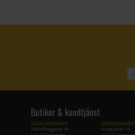
Butiker & kundtjänst
Stockholmsbutiken
Göteborgsbutike
Västerlånggatan 48
Kungsgatan 19
111 29 Stockholm
411 19 Göteborg