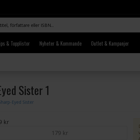
ips & Topplistor
Nyheter & Kommande
Outlet & Kampanjer
Eyed Sister 1
Sharp-Eyed Sister
9 kr
179 kr