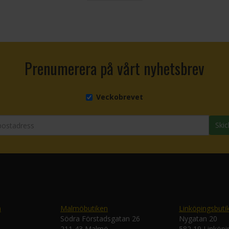
Prenumerera på vårt nyhetsbrev
Veckobrevet
Skic
n
Malmöbutiken
Linköpingsbuti
Södra Förstadsgatan 26
Nygatan 20
211 43 Malmö
582 19 Linköpi