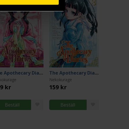
The Apothecary Diaries 2
The Apothecary Diaries 3
kokurage
Nekokurage
9 kr
159 kr
Beställ
Beställ