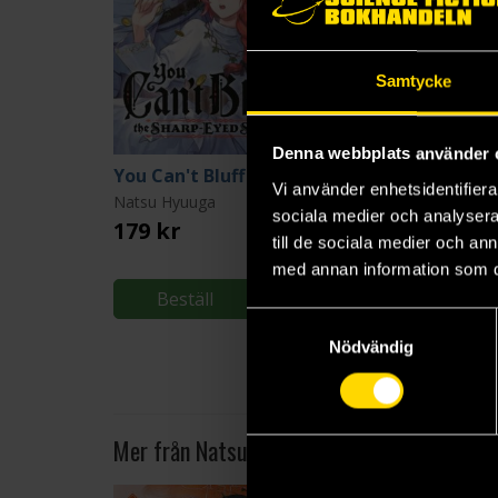
Samtycke
Denna webbplats använder 
You Can't Bluff the Sharp-Eyed Sister 2
Vi använder enhetsidentifierar
Natsu Hyuuga
sociala medier och analysera 
179 kr
till de sociala medier och a
med annan information som du 
Beställ
Samtyckesval
Nödvändig
Mer från Natsu Hyuuga