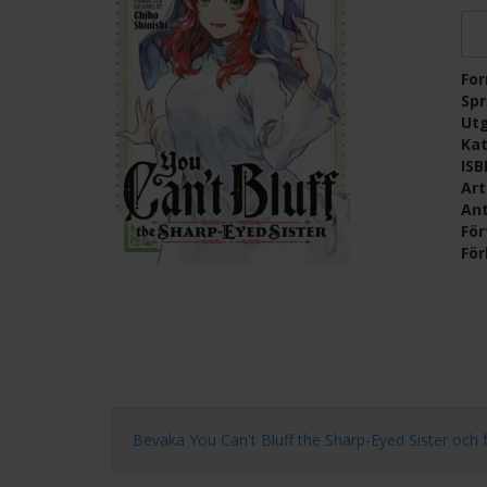
Fo
Sp
Ut
Kat
IS
Ar
Ant
För
För
Bevaka You Can't Bluff the Sharp-Eyed Sister och få e