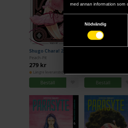
med annan information som du 
Samtyckesval
Nödvändig
Shugo Chara! 20th Anniversary Edition 1
Par
Peach-Pit
Hitoshi Iwaaki
279 kr
179 kr
Längre leveranstid
Beställ
Beställ