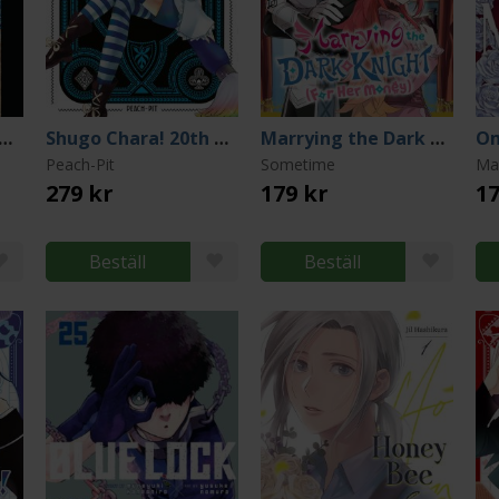
asyte Paperback Collection 1
Shugo Chara! 20th Anniversary Edition 2
Marrying the Dark Knight (For Her Money) 1
Om
Peach-Pit
Sometime
Ma
279 kr
179 kr
17
Beställ
Beställ