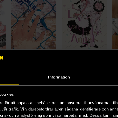
Whisper Me a Love Song 11
Blue Summer Haze 1
Fall In Love, You False Angels 5
Dondon
Coco Uzuki
Hit
179 kr
179 kr
17
Information
Beställ
Beställ
cookies
e för att anpassa innehållet och annonserna till användarna, tillh
vår trafik. Vi vidarebefordrar även sådana identifierare och anna
nnons- och analysföretag som vi samarbetar med. Dessa kan i sin