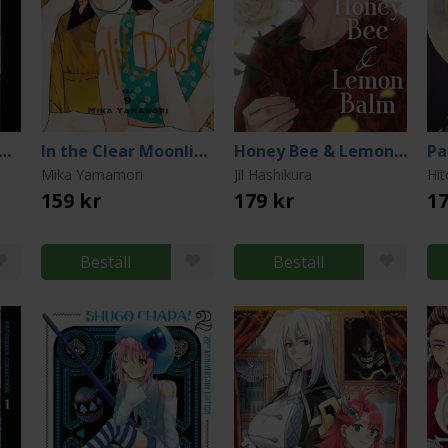
asyte Paperback Collection 4
In the Clear Moonlit Dusk 9
Honey Bee & Lemon Balm 2
Mika Yamamori
Jil Hashikura
Hit
159 kr
179 kr
17
Beställ
Beställ