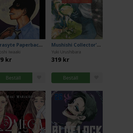
Parasyte Paperback Collection 5
Mushishi Collector's Edition 1
oshi Iwaaki
Yuki Urushibara
9 kr
319 kr
Beställ
Beställ