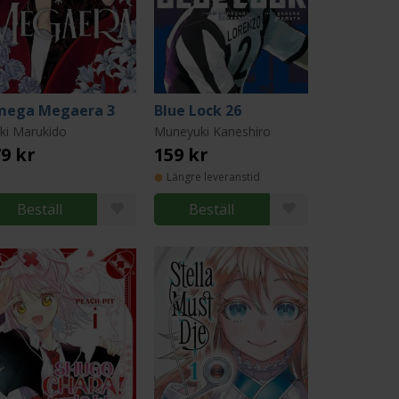
ega Megaera 3
Blue Lock 26
ki Marukido
Muneyuki Kaneshiro
9 kr
159 kr
Längre leveranstid
Beställ
Beställ