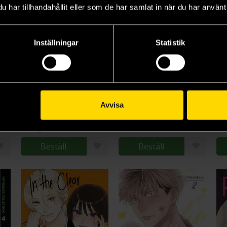
har tillhandahållit eller som de har samlat in när du har använt 
Inställningar
Statistik
asyte Paperback Collection 7
The Fragrant Flower Blooms With Dignity 11
That Time I Got Reincarnated as a Slime 29
Saka Mikami
Fuse
Mu
Avvisa
179 kr
159 kr
17
Längre leveranstid
L
Beställ
Beställ