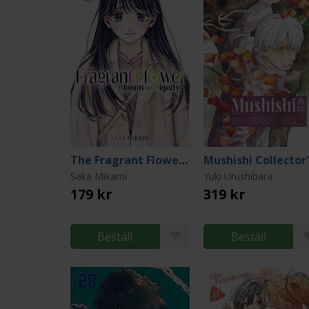
The Fragrant Flower Blooms With Dignity 13
Saka Mikami
Yuki Urushibara
179 kr
319 kr
Beställ
Beställ