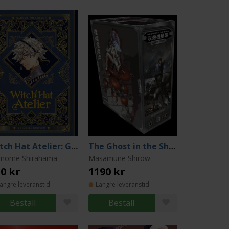
Witch Hat Atelier: Grimoire Edition 2
The Ghost in the Shell Legacy Edition Manga Box Set
mome Shirahama
Masamune Shirow
0 kr
1190 kr
ängre leveranstid
Längre leveranstid
Beställ
Beställ