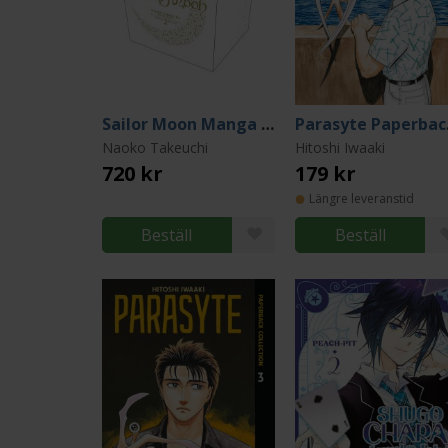
Sailor Moon Manga Box Set 2 (Naoko Takeuchi Collection)
Par
Naoko Takeuchi
Hitoshi Iwaaki
720 kr
179 kr
Längre leveranstid
Beställ
Beställ