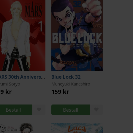
MARS 30th Anniversary Edition 1
Blue Lock 32
yumi Soryo
Muneyuki Kaneshiro
9 kr
159 kr
Beställ
Beställ