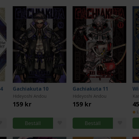
14
Gachiakuta 10
Gachiakuta 11
Hideyoshi Andou
Hideyoshi Andou
Ka
159 kr
159 kr
45
L
Beställ
Beställ