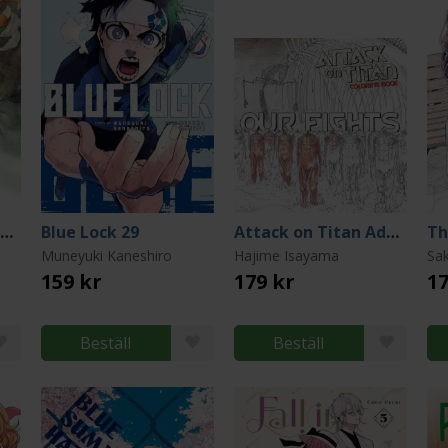
Mushishi Collector's Edition 2
Blue Lock 29
Attack on Titan Adult Coloring Book Our Fights
Muneyuki Kaneshiro
Hajime Isayama
Sa
159 kr
179 kr
17
Beställ
Beställ