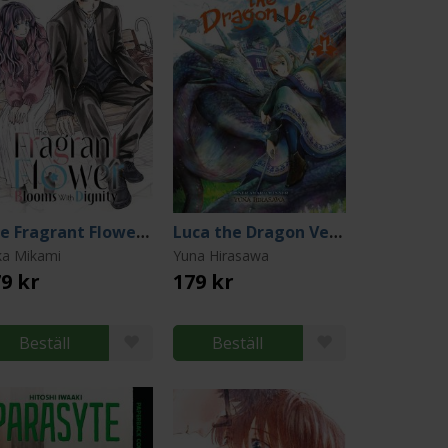
The Fragrant Flower Blooms With Dignity 12
Luca the Dragon Vet 1
ka Mikami
Yuna Hirasawa
9 kr
179 kr
Beställ
Beställ