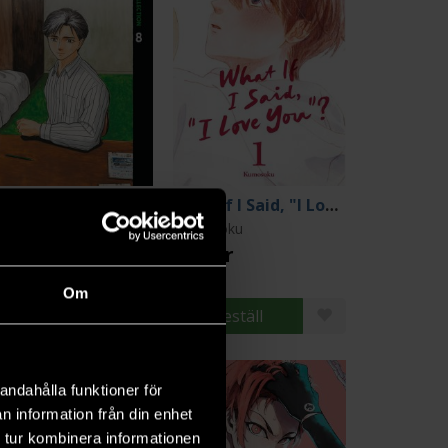
Parasyte Paperback Collection 8
What If I Said, "I Love You"? 1
oshi Iwaaki
Kumosoku
9 kr
179 kr
Om
Beställ
Beställ
andahålla funktioner för
n information från din enhet
 tur kombinera informationen