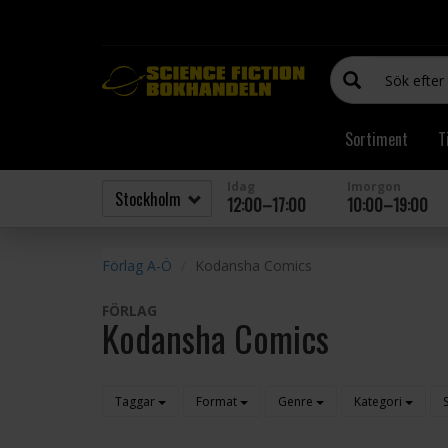
Sortiment
T
Idag
Imorgon
12:00–17:00
10:00–19:00
Förlag A-Ö
Kodansha Comics
FÖRLAG
Kodansha Comics
Taggar
Format
Genre
Kategori