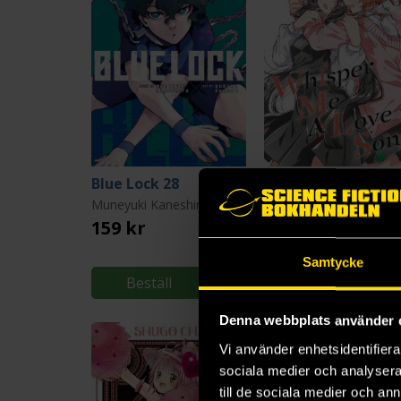
Blue Lock 28
Muneyuki Kaneshiro
Eku Takeshima
159 kr
159 kr
Samtycke
Beställ
Beställ
Denna webbplats använder 
Vi använder enhetsidentifierar
sociala medier och analysera 
till de sociala medier och a