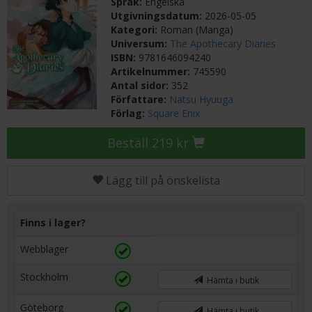
Språk:
Engelska
Utgivningsdatum:
2026-05-05
Kategori:
Roman (Manga)
Universum:
The Apothecary Diaries
ISBN:
9781646094240
Artikelnummer:
745590
Antal sidor:
352
Författare:
Natsu Hyuuga
Förlag:
Square Enix
Beställ 219 kr
Lägg till på önskelista
Finns i lager?
Webblager
Stockholm
Hämta i butik
Göteborg
Hämta i butik