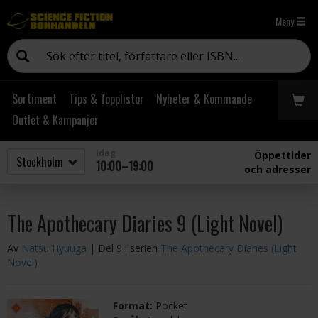
Meny
Sortiment
Tips & Topplistor
Nyheter & Kommande
Outlet & Kampanjer
Idag
Öppettider
10:00–19:00
och adresser
The Apothecary Diaries 9 (Light Novel)
Av
Natsu Hyuuga
| Del 9 i serien
The Apothecary Diaries (Light
Novel)
Format:
Pocket