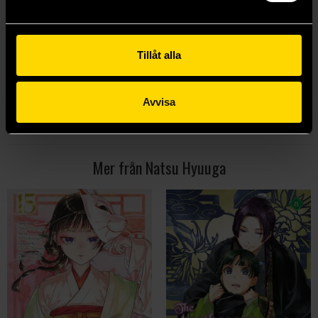
Natsu Hyuuga
Natsu Hyuuga
219 kr
219 kr
Tillåt alla
Beställ
Beställ
Avvisa
Visa alla delar och format
Mer från Natsu Hyuuga