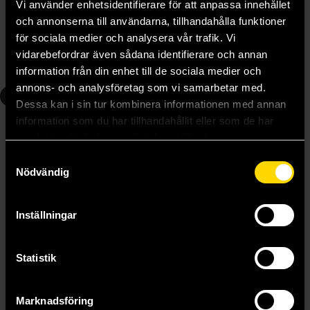
Vi använder enhetsidentifierare för att anpassa innehållet
Natsu Hyuuga
Natsu Hyuuga
och annonserna till användarna, tillhandahålla funktioner
219 kr
219 kr
för sociala medier och analysera vår trafik. Vi
vidarebefordrar även sådana identifierare och annan
Beställ
Beställ
information från din enhet till de sociala medier och
annons- och analysföretag som vi samarbetar med.
5
6
Dessa kan i sin tur kombinera informationen med annan
information som du har tillhandahållit eller som de har
samlat in när du har använt deras tjänster.
Samtyckesval
Nödvändig
Inställningar
Statistik
Marknadsföring
The Apothecary Diaries 5 (Light Novel)
The Apothecary Diaries 6 (Light Novel)