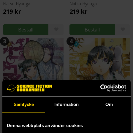
Natsu Hyuuga
Natsu Hyuuga
219 kr
219 kr
Beställ
Beställ
3
4
Samtycke
Information
Om
Denna webbplats använder cookies
The Apothecary Diaries 3 (Light Novel)
The Apothecary Diaries 4 (Light Novel)