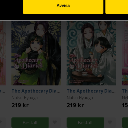
Avvisa
The Apothecary Diaries 15
The Apothecary Diaries 8 (Light Novel)
The Apothecary Diaries 7 (Light Novel)
Natsu Hyuuga
Natsu Hyuuga
Ne
219 kr
219 kr
15
Beställ
Beställ