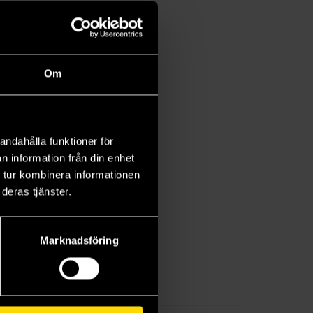
Om
andahålla funktioner för
n information från din enhet
 tur kombinera informationen
deras tjänster.
Marknadsföring