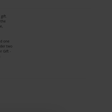
gift.
 the
e,
nd one
rder two
r Gift -
s