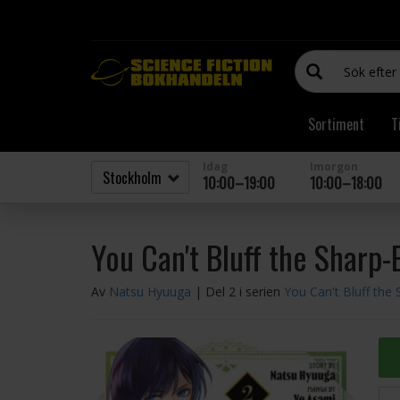
Sortiment
T
Idag
Imorgon
10:00–19:00
10:00–18:00
You Can't Bluff the Sharp-
Av
Natsu Hyuuga
| Del 2 i serien
You Can't Bluff the 