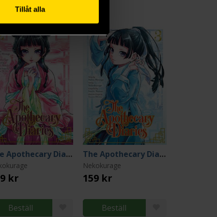
Tillåt alla
The Apothecary Diaries 2
The Apothecary Diaries 3
kokurage
Nekokurage
9 kr
159 kr
Beställ
Beställ