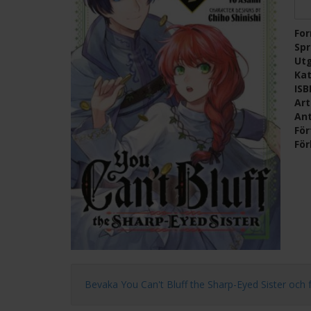
Fo
Sp
Ut
Kat
IS
Ar
Ant
För
För
Bevaka You Can't Bluff the Sharp-Eyed Sister och få e