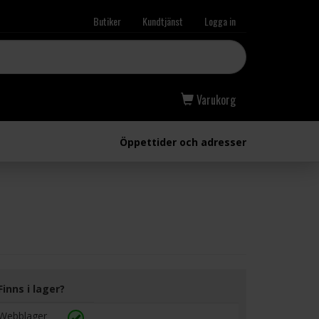
Butiker
Kundtjänst
Logga in
Varukorg
Öppettider och adresser
Finns i lager?
Webblager