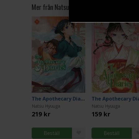
Mer från Natsu Hyuuga
The Apothecary Diaries 9 (Light Novel)
Natsu Hyuuga
Natsu Hyuuga
219 kr
159 kr
Beställ
Beställ