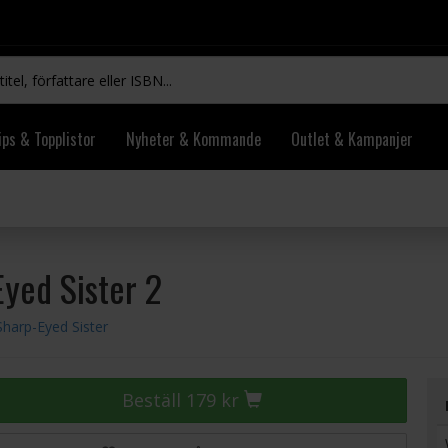
ips & Topplistor
Nyheter & Kommande
Outlet & Kampanjer
Eyed Sister 2
Sharp-Eyed Sister
Beställ 179 kr