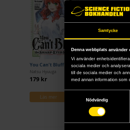
Samtycke
Denna webbplats använder 
Vi använder enhetsidentifierar
You Can't Bluff the Sharp-Eyed Sister 1
sociala medier och analysera 
Natsu Hyuuga
till de sociala medier och a
179 kr
med annan information som du 
Samtyckesval
Läs mer
Nödvändig