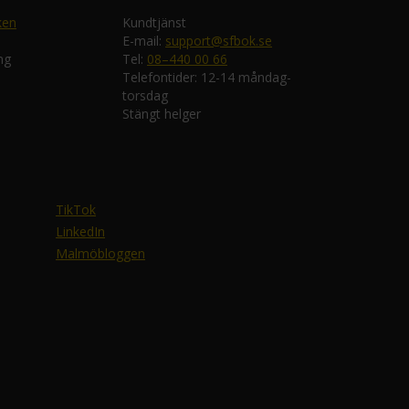
ken
Kundtjänst
E-mail:
support@sfbok.se
ng
Tel:
08–440 00 66
Telefontider: 12-14 måndag-
torsdag
Stängt helger
TikTok
LinkedIn
Malmöbloggen