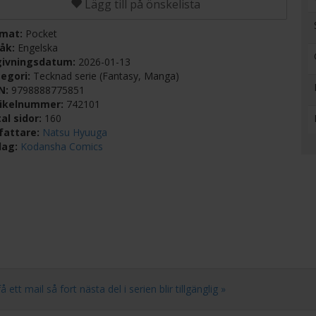
Lägg till på önskelista
rmat:
Pocket
råk:
Engelska
givningsdatum:
2026-01-13
egori:
Tecknad serie (Fantasy, Manga)
BN:
9798888775851
tikelnummer:
742101
al sidor:
160
fattare:
Natsu Hyuuga
lag:
Kodansha Comics
tt mail så fort nästa del i serien blir tillgänglig »