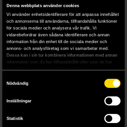
Denna webbplats använder cookies
Vi använder enhetsidentifierare för att anpassa innehållet
och annonserna till användarna, tillhandahålla funktioner
för sociala medier och analysera vår trafik. Vi
vidarebefordrar även sådana identifierare och annan
information från din enhet till de sociala medier och
annons- och analysföretag som vi samarbetar med.
Dessa kan i sin tur kombinera informationen med annan
information som du har tillhandahållit eller som de har
samlat in när du har använt deras tjänster.
Samtyckesval
Nödvändig
The Fog
The Rats (50th Anniversary Edition)
James Herbert
James Herbert
199 kr
179 kr
Inställningar
Längre leveranstid
Längre leveranstid
Beställ
Beställ
Statistik